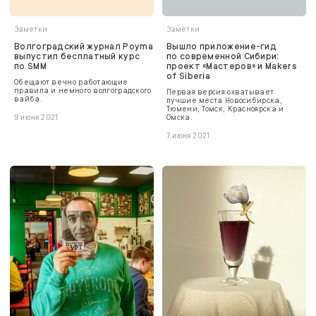
Заметки
Заметки
Волгоградский журнал Poyma
Вышло приложение-гид
выпустил бесплатный курс
по современной Сибири:
по SMM
проект «Мастеров» и Makers
of Siberia
Обещают вечно работающие
правила и немного волгоградского
Первая версия охватывает
вайба.
лучшие места Новосибирска,
Тюмени, Томск, Красноярска и
Омска.
9 июня 2021
7 июня 2021