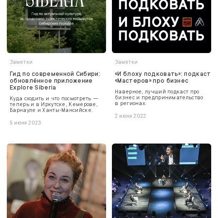
Заметки
Заметки
Гид по современной Сибири:
«И блоху подковать»: подкаст
обновлённое приложение
«Мастеров» про бизнес
Explore Siberia
Наверное, лучший подкаст про
бизнес и предпринимательство
Куда сходить и что посмотреть —
в регионах.
теперь и в Иркутске, Кемерове,
Барнауле и Ханты-Мансийске.
2 июня 2022
5 июня 2023