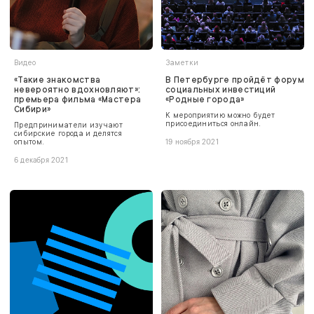
Видео
Заметки
«Такие знакомства
В Петербурге пройдёт форум
невероятно вдохновляют»:
социальных инвестиций
премьера фильма «Мастера
«Родные города»
Сибири»
К мероприятию можно будет
присоединиться онлайн.
Предприниматели изучают
сибирские города и делятся
опытом.
19 ноября 2021
6 декабря 2021