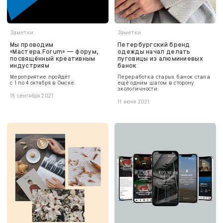
Заметки
Заметки
Мы проводим
Петербургский бренд
«Мастера.Forum» — форум,
одежды начал делать
посвящённый креативным
пуговицы из алюминиевых
индустриям
банок
Мероприятие пройдёт
Переработка старых банок стала
с 1 по 4 октября в Омске.
ещё одним шагом в сторону
экологичности.
15 сентября 2021
11 июня 2021