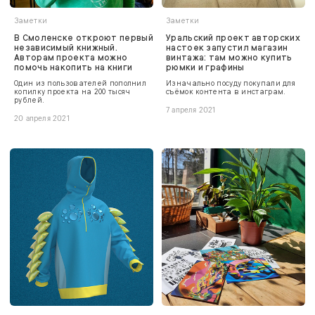
Заметки
Заметки
В Смоленске откроют первый
Уральский проект авторских
независимый книжный.
настоек запустил магазин
Авторам проекта можно
винтажа: там можно купить
помочь накопить на книги
рюмки и графины
Один из пользователей пополнил
Изначально посуду покупали для
копилку проекта на 200 тысяч
съёмок контента в инстаграм.
рублей.
7 апреля 2021
20 апреля 2021