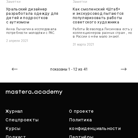
Заметки
Заметки
Уральский дизайнер
Как смоленский «Штаб»
разработала одежду для
и экскурсовод пытаются
детей и подростков
популяризовать работы
с аутизмом
советского художника
Анна Лычагина исследовала
Работы Всеволода Лисинова есть у
потребности молодёжи с РАС.
коллекционеров разных стран , но
в России о нём мало знают.
2 апреля 2021
31 марта 2021
показаны 1 - 12 из 41
Журнал
О проекте
Спецпроекты
Политика
Курсы
конфиденциальности
Подкаст
Партнёры