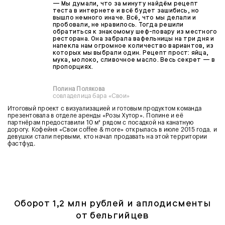
— Мы думали, что за минуту найдём рецепт
теста в интернете и всё будет зашибись, но
вышло немного иначе. Всё, что мы делали и
пробовали, не нравилось. Тогда решили
обратиться к знакомому шеф-повару из местного
ресторана. Она забрала вафельницы на три дня и
напекла нам огромное количество вариантов, из
которых мы выбрали один. Рецепт прост: яйца,
мука, молоко, сливочное масло. Весь секрет — в
пропорциях.
Полина Полякова
совладелица бара «Свои»
Итоговый проект с визуализацией и готовым продуктом команда
презентовала в отделе аренды «Розы Хутор». Полине и её
партнёрам предоставили 10 м² рядом с посадкой на канатную
дорогу. Кофейня «Свои coffee & more» открылась в июле 2015 года, и
девушки стали первыми, кто начал продавать на этой территории
фастфуд.
Оборот 1,2 млн рублей и аплодисменты
от бельгийцев