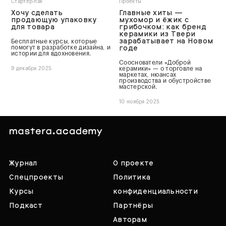
Стартер-пак
Проекты
Хочу сделать
Главные хиты —
продающую упаковку
мухомор и ёжик с
для товара
грибочком: как бренд
керамики из Твери
зарабатывает на Новом
Бесплатные курсы, которые
годе
помогут в разработке дизайна, и
истории для вдохновения.
Сооснователи «Доброй
керамики» — о торговле на
9 декабря 2025
маркетах, нюансах
производства и обустройстве
мастерской.
10 ноября 2025
Журнал
О проекте
Спецпроекты
Политика
Курсы
конфиденциальности
Подкаст
Партнёры
Авторам