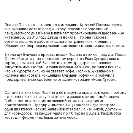
Полина Полякова — коренная жительница Красной Поляны: здесь
она окончила детский сад и школу, получила образование
ландшафтного дизайнера и пять лет проектировала общественные
интерьеры. В 2015 году девушка поняла, что она «скорее
организатор, чем работник одного направления», и решила
объединить творческих людей, занявшись предпринимательством.
В команду будущего проекта вошли Полина и три её подруги. После
Олимпийских игр на горнолыжном курорте «Роза Хутор» только
зарождался частный бизнес, поэтому предприятие решили
запустить именно там. Изучив локальный рынок, девушки поняли,
что на курорте сильно не хватает кофе. Полина буквально на
коленке нарисовала концепцию будущей кофейни и получила
предварительное одобрение от администрации «Розы Хутор».
Одного только кофе Полине и её подругам оказалось мало, поэтому
в дополнение к напитку они решили создать фирменный продукт.
Выбор пал на вафли: из-за разнообразия техники для их
приготовления. Предпринимательницы заказали два аппарата —
один для классических бельгийских вафель с начинкой, другой —
для корн-догов. На каждый ушло по 40 тысяч рублей. Разработка
теста для фирменных блюд заняла месяц.