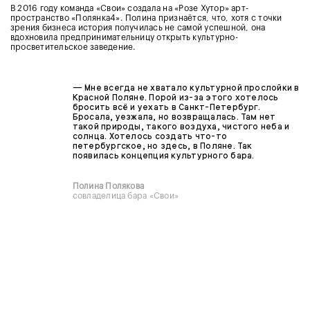
В 2016 году команда «Свои» создала на «Розе Хутор» арт-
пространство «Полянка4». Полина признаётся, что, хотя с точки
зрения бизнеса история получилась не самой успешной, она
вдохновила предпринимательницу открыть культурно-
просветительское заведение.
— Мне всегда не хватало культурной прослойки в
Красной Поляне. Порой из-за этого хотелось
бросить всё и уехать в Санкт-Петербург.
Бросала, уезжала, но возвращалась. Там нет
такой природы, такого воздуха, чистого неба и
солнца. Хотелось создать что-то
петербургское, но здесь, в Поляне. Так
появилась концепция культурного бара.
Полина Полякова
совладелица бара «Свои»