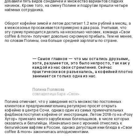
добавили пять видов сэндвичей и множество вариантов сладких
начинок. Кроме того, на смену Полине и подругам пришли четыре
наёмных сотрудника.
Оборот кофейни зимой и летом достигает 1,2 млн рублей в месяц, а
в межсезонье просаживается примерно в два раза. Учитывая, что
эту сумму приходится делить на несколько человек, команда «Свои
coffee & more» получает довольно скромную прибыль. Тем не менее,
по словам Полины, она больше средней зарплаты по стране.
— Самое главное — что мы остались друзьями,
хотя, разумеется, это было непросто, так как у
каждой из нас свои стремления. Сейчас
практически все разъехались, а кофейней плотно
занимается только одна из нас.
Полина Полякова
совладелица бара «Свои»
Полина отмечает, что у заведения есть множество постоянных
клиентов и предпринимательниц регулярно просят открыть
кофейню в центре Сочи, однако один из самых примечательных
фидбэков поступил кофейне от иностранцев. Летом 2018-го на «Розу
Хутор» приехало много зарубежных болельщиков, в числе которых
оказались и бельгийцы. Изначально они с иронией отнеслись к
бельгийским вафлям в России, однако дегустация ими блюда в «Свои
coffee & more» закончилась аплодисментами.