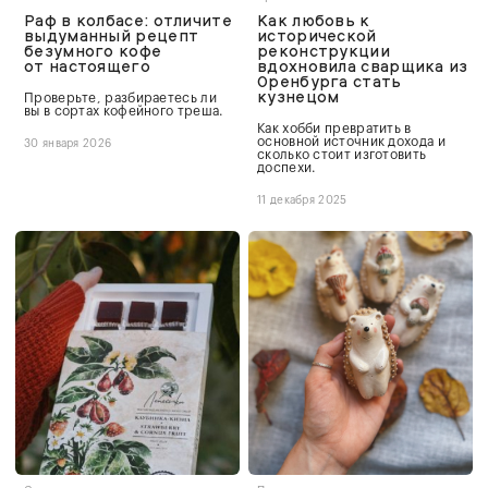
Раф в колбасе: отличите
Как любовь к
выдуманный рецепт
исторической
безумного кофе
реконструкции
от настоящего
вдохновила сварщика из
Оренбурга стать
кузнецом
Проверьте, разбираетесь ли
вы в сортах кофейного треша.
Как хобби превратить в
основной источник дохода и
30 января 2026
сколько стоит изготовить
доспехи.
11 декабря 2025