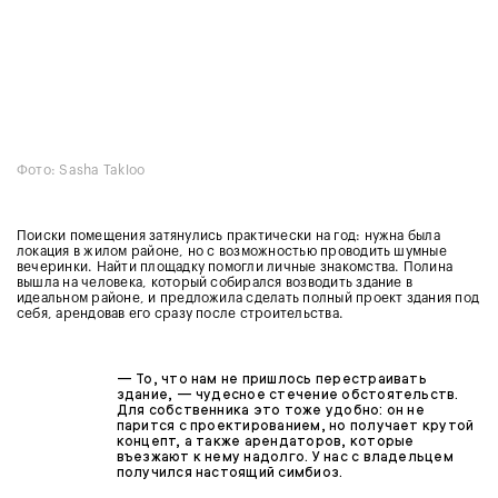
Фото: Sasha Takloo
Поиски помещения затянулись практически на год: нужна была
локация в жилом районе, но с возможностью проводить шумные
вечеринки. Найти площадку помогли личные знакомства. Полина
вышла на человека, который собирался возводить здание в
идеальном районе, и предложила сделать полный проект здания под
себя, арендовав его сразу после строительства.
— То, что нам не пришлось перестраивать
здание, — чудесное стечение обстоятельств.
Для собственника это тоже удобно: он не
парится с проектированием, но получает крутой
концепт, а также арендаторов, которые
въезжают к нему надолго. У нас с владельцем
получился настоящий симбиоз.