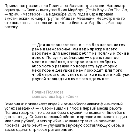
Привычное расписание Полина разбавляет привозами. Например,
однажды в «Своих» выступал Дима Мидборн [Tesla Boy и On-The-Go,
— прим. «Мастеров»], а в декабре 2019 года в баре прошёл
акустический концерт группы «Маша и Медведи». Несмотря на то
что попасть на него могли только по билетам, бар был забит под
завязку.
— Для нас показательно, что бар наполняется
даже в межсезонье. Мы ведь прежде всего
работаем для местных ребят из Поляны и Сочи в
целом. По сути, сейчас мы — единственное
место в посёлке, которое может собрать
абсолютно разную по возрасту аудиторию.
Некоторые девушки к нам приходят для того,
чтобы просто выгулять платья и надеть каблуки:
другой площадки для этого здесь нет.
Полина Полякова
совладелица бара «Свои»
Вечеринки привлекают людей и этим обеспечивают финансовый
успех заведения — «Свои» вышли в плюс в первый месяц работы.
Полина говорит, что формат бара с кухней не позволил бы отбить
даже аренду. Сейчас месячный оборот в среднем составляет один
миллион рублей, и всю прибыль команда тратит на развитие
проекта. Цель ребят — улучшить звуковую составляющую бара, а
также сделать привозы регулярными.