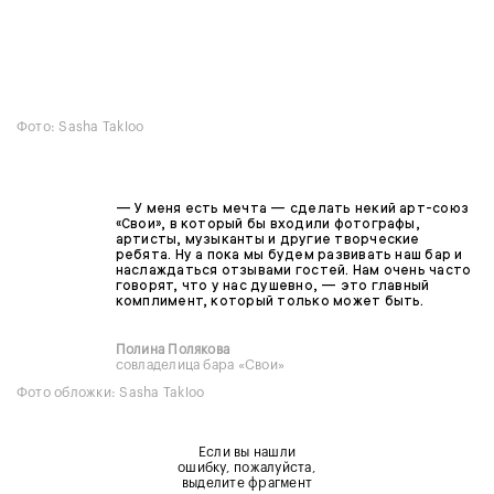
Фото: Sasha Takloo
— У меня есть мечта — сделать некий арт-союз
«Свои», в который бы входили фотографы,
артисты, музыканты и другие творческие
ребята. Ну а пока мы будем развивать наш бар и
наслаждаться отзывами гостей. Нам очень часто
говорят, что у нас душевно, — это главный
комплимент, который только может быть.
Полина Полякова
совладелица бара «Свои»
Фото обложки: Sasha Takloo
Если вы нашли
ошибку, пожалуйста,
выделите фрагмент