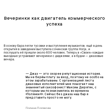
Вечеринки как двигатель коммерческого
успеха
В основу бара легли тусовки и выступления музыкантов: ещё в день
открытия в заведении выступила сочинская группа Horja, и
послушать её пришли около 600 человек. Теперь в «Своих» каждые
выходные устраивают вечеринки с диджеями, а в будни — джазовые
вечера.
— Джаз — это скорее репутационная история.
Мы не берём плату за вход, поэтому не особо на
этом зарабатываем. С организацией листа
джазовых исполнителей мне помогает наш
знаменитый саксофонист Максим Дюрягин, с
которым мы познакомились во времена
«Полянки4». Сейчас без джаза наш бар я
представить просто не могу.
Полина Полякова