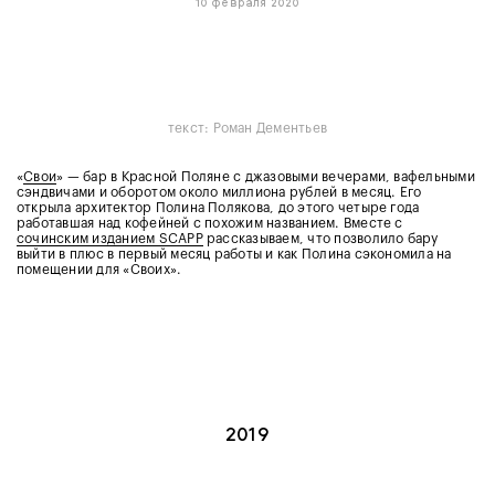
10 февраля 2020
текст: Роман Дементьев
«
Свои
» — бар в Красной Поляне с джазовыми вечерами, вафельными
сэндвичами и оборотом около миллиона рублей в месяц. Его
открыла архитектор Полина Полякова, до этого четыре года
работавшая над кофейней с похожим названием. Вместе с
сочинским изданием SCAPP
рассказываем, что позволило бару
выйти в плюс в первый месяц работы и как Полина сэкономила на
помещении для «Своих».
2019