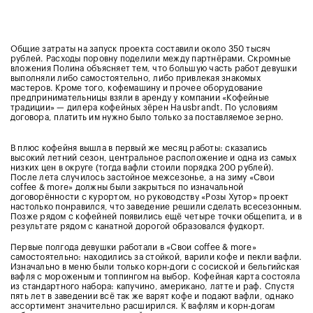
Общие затраты на запуск проекта составили около 350 тысяч
рублей. Расходы поровну поделили между партнёрами. Скромные
вложения Полина объясняет тем, что большую часть работ девушки
выполняли либо самостоятельно, либо привлекая знакомых
мастеров. Кроме того, кофемашину и прочее оборудование
предпринимательницы взяли в аренду у компании «Кофейные
традиции» — дилера кофейных зёрен Hausbrandt. По условиям
договора, платить им нужно было только за поставляемое зерно.
В плюс кофейня вышла в первый же месяц работы: сказались
высокий летний сезон, центральное расположение и одна из самых
низких цен в округе (тогда вафли стоили порядка 200 рублей).
После лета случилось застойное межсезонье, а на зиму «Свои
coffee & more» должны были закрыться по изначальной
договорённости с курортом, но руководству «Розы Хутор» проект
настолько понравился, что заведение решили сделать всесезонным.
Позже рядом с кофейней появились ещё четыре точки общепита, и в
результате рядом с канатной дорогой образовался фудкорт.
Первые полгода девушки работали в «Свои coffee & more»
самостоятельно: находились за стойкой, варили кофе и пекли вафли.
Изначально в меню были только корн-доги с сосиской и бельгийская
вафля с мороженым и топпингом на выбор. Кофейная карта состояла
из стандартного набора: капучино, американо, латте и раф. Спустя
пять лет в заведении всё так же варят кофе и подают вафли, однако
ассортимент значительно расширился. К вафлям и корн-догам