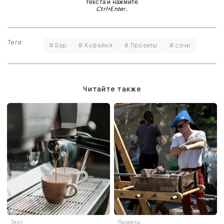
текста и нажмите
Ctrl+Enter
.
Теги:
# Бар
# Кофейня
# Проекты
# сочи
Читайте также
Тест
Проекты