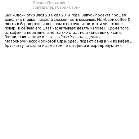
Полина Полякова
совладелица бара «Свои»
Бар «Свои» открылся 20 июля 2019 года. Запуск проекта прошёл
довольно гладко: помогла слаженность команды. Из «Свои coffee &
more» в бар перешли несколько сотрудников, в том числе шеф-
повар, и сейчас его штат насчитывает девять человек. Кроме того,
из кофейни перетянули не только стаф, но и концепцию кухни.
Вафли, снискавшие славу на «Розе Хутор», сделали
гастрономической основой бара: здесь подают сэндвичи из вафель,
брускетту на вафле и даже том-ям с вафлей и морепродуктами.