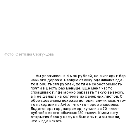
Фото: Светлана Сергунцова
— Мы уложились в 4 млн рублей, но выглядит бар
намного дороже. Барную стойку оценивают где-
то в 600 тысяч рублей, хотя её себестоимость
почти в шесть раз меньше. Ещё меня часто
спрашивают, где можно заказать такую вывеску,
а я её делала на коленке из фанерных листов. С
оборудованием похожая история случилась: что-
то находили на Avito, что-то через знакомых.
Льдогенератор, например, купили за 70 тысяч
рублей вместо обычных 120 тысяч. К моменту
открытия бара у нас уже был опыт, и мы знали,
что и где искать.