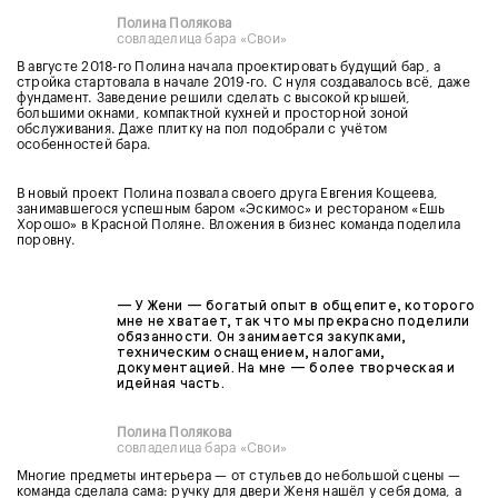
Полина Полякова
совладелица бара «Свои»
В августе 2018-го Полина начала проектировать будущий бар, а
стройка стартовала в начале 2019-го. С нуля создавалось всё, даже
фундамент. Заведение решили сделать с высокой крышей,
большими окнами, компактной кухней и просторной зоной
обслуживания. Даже плитку на пол подобрали с учётом
особенностей бара.
В новый проект Полина позвала своего друга Евгения Кощеева,
занимавшегося успешным баром «Эскимос» и рестораном «Ешь
Хорошо» в Красной Поляне. Вложения в бизнес команда поделила
поровну.
— У Жени — богатый опыт в общепите, которого
мне не хватает, так что мы прекрасно поделили
обязанности. Он занимается закупками,
техническим оснащением, налогами,
документацией. На мне — более творческая и
идейная часть.
Полина Полякова
совладелица бара «Свои»
Многие предметы интерьера — от стульев до небольшой сцены —
команда сделала сама: ручку для двери Женя нашёл у себя дома, а