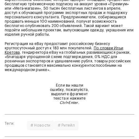
бесплатную трёхмесячную подписку на аккаунт уровня «Премиум»
или «Мега-магазин», 50 тысяч бесплатных листингов в апреле,
доступ к обучающей программе экспортных продаж и поддержку
персонального консультанта. Предприниматели, собирающиеся
продавать меньше 100 наименований, получат возможность
бесплатно опубликовать 200 объявлений. Такой вариант может
подойти небольшим проектам, выпускающим одежду, украшения или
изделия ручной работы.
Регистрация на eBay предоставит российскому бизнесу
круглосуточный доступ к 183 млн покупателей.
По словам Ильи
Кретова
, гендиректора eBay на глобальных развивающихся рынках,
«благодаря упрощенной схеме подтверждения, 0% НДС для
розничных экспортеров и удешевлению рубля, товары российских
продавцов становятся максимально конкурентоспособными на
международном рынке».
Если вы нашли
ошибку, пожалуйста,
выделите фрагмент
текста и нажмите
Ctrl+Enter
.
Теги:
# Новости
# Ритейл