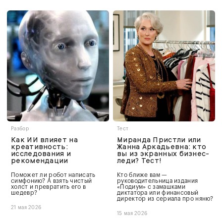
Разбор
Тест
Как ИИ влияет на
Миранда Пристли или
креативность:
Жанна Аркадьевна: кто
исследования и
вы из экранных бизнес-
рекомендации
леди? Тест!
Поможет ли робот написать
Кто ближе вам —
симфонию? А взять чистый
руководительница издания
холст и превратить его в
«Подиум» с замашками
шедевр?
диктатора или финансовый
директор из сериала про няню?
21 мая 2026
15 мая 2026