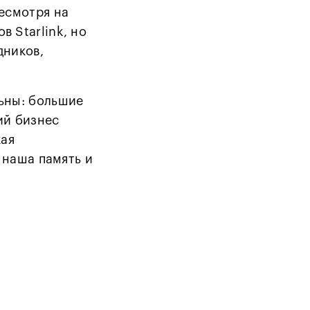
есмотря на
 Starlink, но
дников,
ьны: большие
ий бизнес
кая
 наша память и