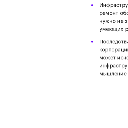
•
Инфраструк
ремонт обо
нужно не з
умеющих р
•
Последств
корпораци
может исче
инфраструк
мышление 