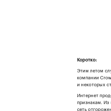
Коротко:
Этим летом сл
компании Crow
и некоторых с
Интернет прод
признакам. Из
сеть отгорожен