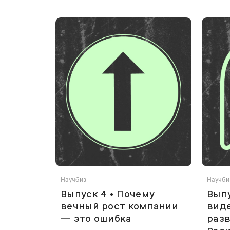
Научбиз
Научби
Выпуск 4 • Почему
Выпу
вечный рост компании
виде
— это ошибка
разв