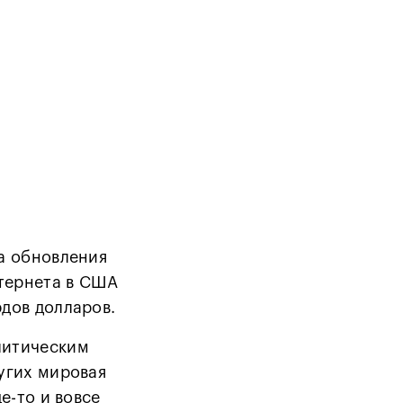
за обновления
нтернета в США
дов долларов.
литическим
угих мировая
е-то и вовсе