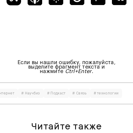
Если вы нашли ошибку, пожалуйста,
выделите фрагмент текста и
нажмите
Ctrl+Enter
.
нтернет
# Научбиз
# Подкаст
# Связь
# технологии
Читайте также