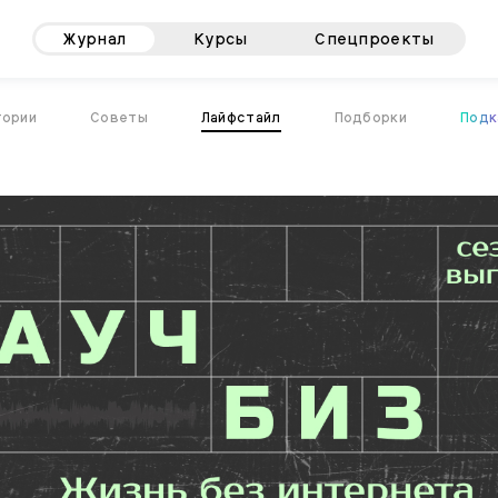
Журнал
Курсы
Спецпроекты
тории
Советы
Лайфстайл
Подборки
Подк