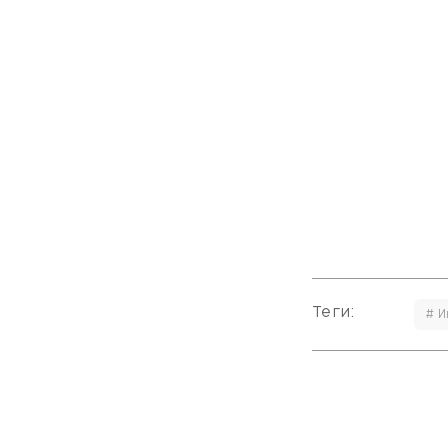
Теги:
# И