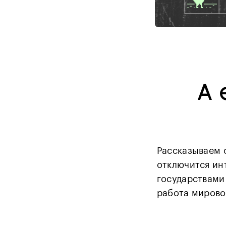
А 
Рассказываем о
отключится инт
государствами
работа мирово