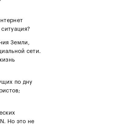
интернет
 ситуация?
ния Земли,
циальной сети.
 жизнь
ущих по дну
ристов;
еских
N. Но это не