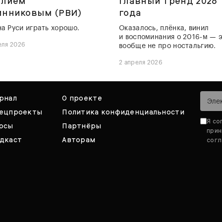
илием
главный тренд 2026
инниковым (РВИ)
года
на Руси играть хорошо.
Оказалось, плёнка, винил
и воспоминания о 2016-м — 
еля 2026
вообще не про ностальгию.
2 апреля 2026
рнал
О проекте
ецпроекты
Политика конфиденциальности
Я со
рсы
Партнёры
при
дкаст
Авторам
согл