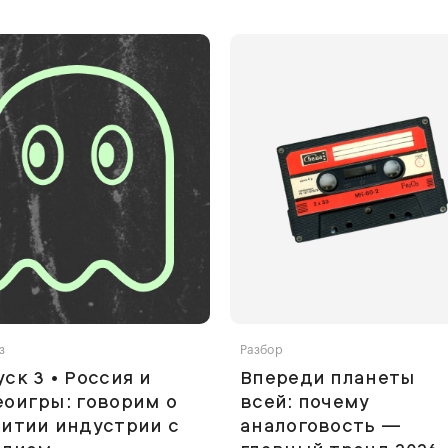
з
Разбор
ск 3 • Россия и
Впереди планеты
оигры: говорим о
всей: почему
итии индустрии с
аналоговость —