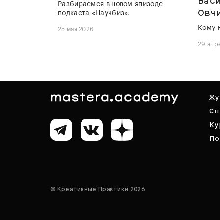
Вас
Разбираемся в новом эпизоде
Овч
подкаста «Научбиз».
Кому 
25 мая 2026
29 апр
Жу
Сп
Ку
По
© Креативные Практики 2026