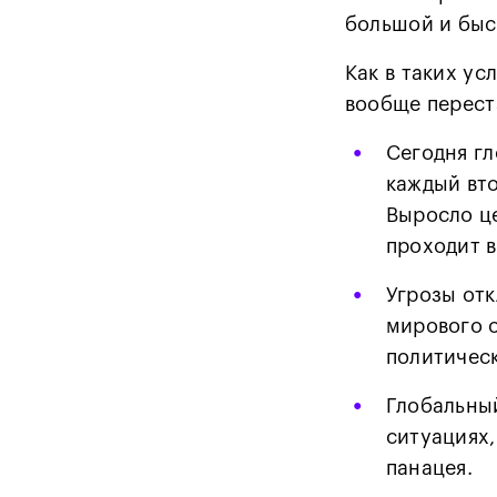
большой и быс
Как в таких ус
вообще перест
•
Сегодня г
каждый вто
Выросло це
проходит в
•
Угрозы отк
мирового 
политичес
•
Глобальны
ситуациях,
панацея.