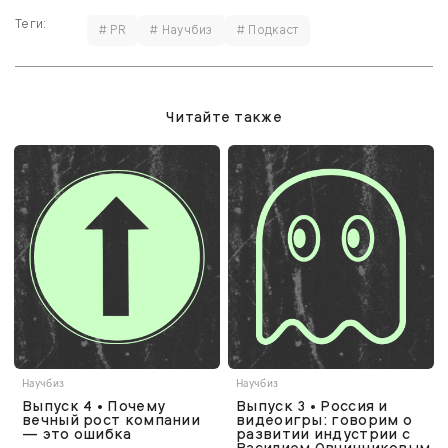
Теги:
# PR
# Научбиз
# Подкаст
Читайте также
Научбиз
Научбиз
Выпуск 4 • Почему
Выпуск 3 • Россия и
вечный рост компании
видеоигры: говорим о
— это ошибка
развитии индустрии с
Василием Овчинниковым