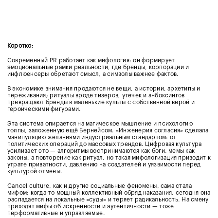
Коротко:
Современный PR работает как мифология: он формирует
эмоциональные рамки реальности, где бренды, корпорации и
инфлюенсеры обретают смысл, а символы важнее фактов.
В экономике внимания продаются не вещи, а истории, архетипы и
переживания; ритуалы вроде тизеров, утечек и анбоксингов
превращают бренды в маленькие культы с собственной верой и
героическими фигурами.
Эта система опирается на магическое мышление и психологию
толпы, заложенную ещё Бернейсом. «Инженерия согласия» сделала
манипуляцию желаниями индустриальным стандартом: от
политических операций до массовых трендов. Цифровая культура
усиливает это — алгоритмы воспринимаются как боги, мемы как
законы, а повторение как ритуал, но такая мифологизация приводит к
утрате приватности, давлению на создателей и уязвимости перед
культурой отмены.
Cancel culture, как и другие социальные феномены, сама стала
мифом: когда-то мощный коллективный обряд наказания, сегодня она
распадается на локальные «суды» и теряет радикальность. На смену
приходят мифы об искренности и аутентичности — тоже
перформативные и управляемые.