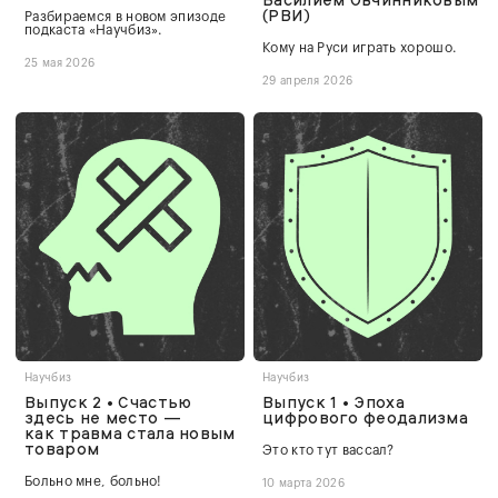
(РВИ)
Разбираемся в новом эпизоде
подкаста «Научбиз».
Кому на Руси играть хорошо.
25 мая 2026
29 апреля 2026
Научбиз
Научбиз
Выпуск 2 • Счастью
Выпуск 1 • Эпоха
здесь не место —
цифрового феодализма
как травма стала новым
товаром
Это кто тут вассал?
Больно мне, больно!
10 марта 2026