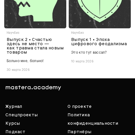
Научбиз
Научбиз
Выпуск 2 • Счастью
Выпуск 1 • Эпоха
здесь не место —
цифрового феодализма
как травма стала новым
товаром
Это кто тут вассал?
Больно мне, больно!
10 марта 2026
30 марта 2026
Журнал
О проекте
Спецпроекты
Политика
Курсы
конфиденциальности
Подкаст
Партнёры