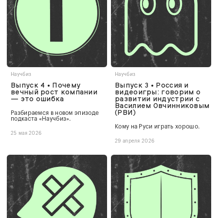
Научбиз
Научбиз
Выпуск 4 • Почему
Выпуск 3 • Россия и
вечный рост компании
видеоигры: говорим о
— это ошибка
развитии индустрии с
Василием Овчинниковым
(РВИ)
Разбираемся в новом эпизоде
подкаста «Научбиз».
Кому на Руси играть хорошо.
25 мая 2026
29 апреля 2026