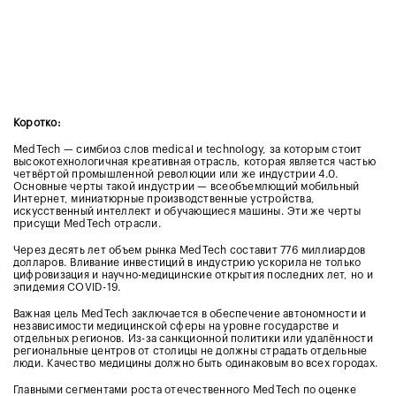
Коротко:
MedTech — симбиоз слов medical и technology, за которым стоит
высокотехнологичная креативная отрасль, которая является частью
четвёртой промышленной революции или же индустрии 4.0.
Основные черты такой индустрии — всеобъемлющий мобильный
Интернет, миниатюрные производственные устройства,
искусственный интеллект и обучающиеся машины. Эти же черты
присущи MedTech отрасли.
Через десять лет объем рынка MedTech составит 776 миллиардов
долларов. Вливание инвестиций в индустрию ускорила не только
цифровизация и научно-медицинские открытия последних лет, но и
эпидемия COVID-19.
Важная цель MedTech заключается в обеспечение автономности и
независимости медицинской сферы на уровне государстве и
отдельных регионов. Из-за санкционной политики или удалённости
региональные центров от столицы не должны страдать отдельные
люди. Качество медицины должно быть одинаковым во всех городах.
Главными сегментами роста отечественного MedTech по оценке