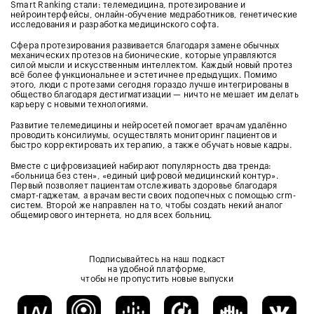
Smart Ranking стали: телемедицина, протезирование и
нейроинтерфейсы, онлайн-обучение медработников, генетические
исследования и разработка медицинского софта.
Сфера протезирования развивается благодаря замене обычных
механических протезов на бионические, которые управляются
силой мысли и искусственным интеллектом. Каждый новый протез
всё более функциональнее и эстетичнее предыдущих. Помимо
этого, люди с протезами сегодня гораздо лучше интегрированы в
общество благодаря дестигматизации — ничто не мешает им делать
карьеру с новыми технологиями.
Развитие телемедицины и нейросетей помогает врачам удалённо
проводить консилиумы, осуществлять мониторинг пациентов и
быстро корректировать их терапию, а также обучать новые кадры.
Вместе с цифровизацией набирают популярность два тренда:
«больница без стен», «единый цифровой медицинский контур».
Первый позволяет пациентам отслеживать здоровье благодаря
смарт-гаджетам, а врачам вести своих подопечных с помощью crm-
систем. Второй же направлен на то, чтобы создать некий аналог
общемирового интернета, но для всех больниц.
Подписывайтесь на наш подкаст
на удобной платформе,
чтобы не пропустить новые выпуски