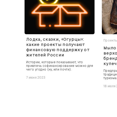
Лодка, сказки, «Огурцы»:
Проект
какие проекты получают
Мыло 
финансовую поддержку от
верхо
жителей России
бренд
Истории, которые показывают, что
купе
привлечь софинансирование можно для
чего угодно (ну, или почти).
Предпри
традици
7 июня 2023
туризма
18 июля