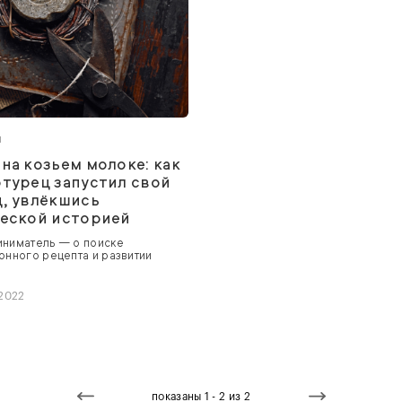
ы
на козьем молоке: как
турец запустил свой
, увлёкшись
ческой историей
ниматель — о поиске
онного рецепта и развитии
.
 2022
показаны 1 - 2 из 2