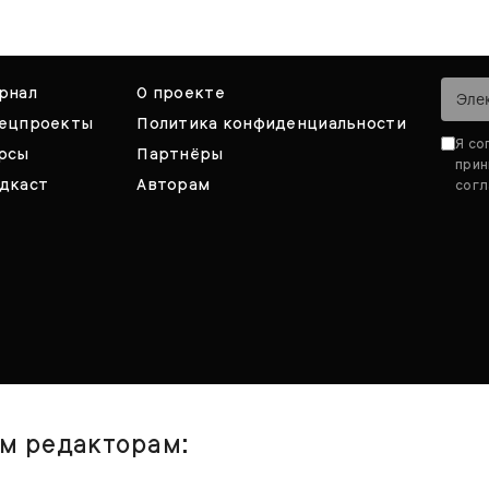
рнал
О проекте
ецпроекты
Политика конфиденциальности
Я со
рсы
Партнёры
при
дкаст
Авторам
согл
им редакторам: