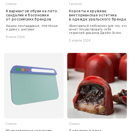
Список
Галерея
8 вариантов обуви на лето:
Корсеты и кружева:
сандалии и босоножки
викторианская эстетика
от российских брендов
в одежде уральского бренда
Нашли леопардовые, плетёные
«Винтажный любовник» для тех, кто
и даже с шипами.
хочет почувствовать себя
героиней романов Джейн Остин.
9 июля 2024
5 апреля 2024
Список
Список
10 креативных агентств
7 сладких и одна