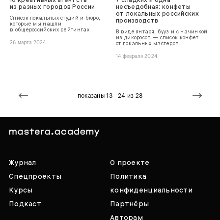
из разных городов России
несъедобная: конфеты
от локальных российских
Список локальных студий и бюро,
производств
которые мы нашли
в общероссийских рейтингах.
В виде янтаря, бууз и с начинкой
из дикоросов — список конфет
26 марта 2024
от локальных мастеров.
14 февраля 2024
показаны 13 - 24 из 28
Журнал
О проекте
Спецпроекты
Политика
Курсы
конфиденциальности
Подкаст
Партнёры
Авторам