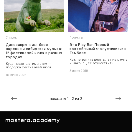
Список
Проекты
Динозавры, вишнёвое
Это Play Bar. Первый
варенье и сибирская музыка:
коктейльный «полуспикизи» в
12 фестивалей июля в разных
Тамбове
городах
Как потратить десять лет на мечту
и наконец её осуществить.
Куда поехать этим летом —
подборка фестивалей июля.
8 июля 2019
10 июня 2026
показаны 1 - 2 из 2