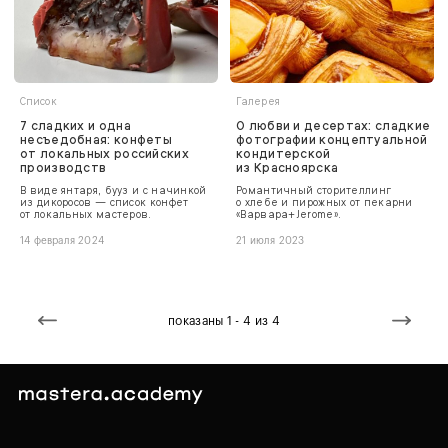
Список
Галерея
7 сладких и одна
О любви и десертах: сладкие
несъедобная: конфеты
фотографии концептуальной
от локальных российских
кондитерской
производств
из Красноярска
В виде янтаря, бууз и с начинкой
Романтичный сторителлинг
из дикоросов — список конфет
о хлебе и пирожных от пекарни
от локальных мастеров.
«Варвара+Jerome».
14 февраля 2024
21 июля 2023
показаны 1 - 4 из 4