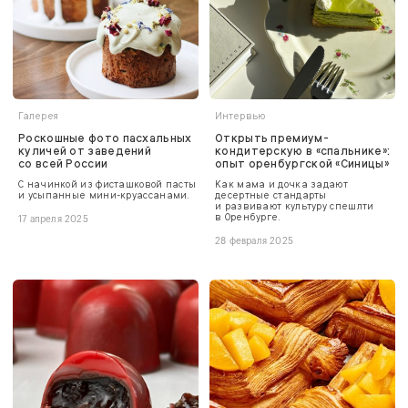
Галерея
Интервью
Роскошные фото пасхальных
Открыть премиум-
куличей от заведений
кондитерскую в «спальнике»:
со всей России
опыт оренбургской «Синицы»
С начинкой из фисташковой пасты
Как мама и дочка задают
и усыпанные мини-круассанами.
десертные стандарты
и развивают культуру спешлти
в Оренбурге.
17 апреля 2025
28 февраля 2025