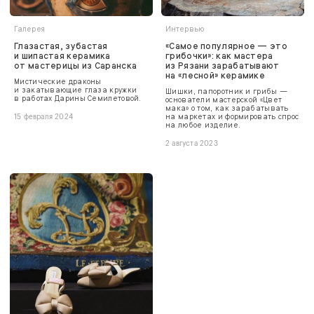
Галерея
Интервью
Глазастая, зубастая
«Самое популярное — это
и шипастая керамика
грибочки»: как мастера
от мастерицы из Саранска
из Рязани зарабатывают
на «лесной» керамике
Мистические драконы
и закатывающие глаза кружки
Шишки, папоротник и грибы —
в работах Дарины Семилетовой.
основатели мастерской «Цвет
мака» о том, как зарабатывать
на маркетах и формировать спрос
15 февраля 2024
на любое изделие.
2 августа 2023