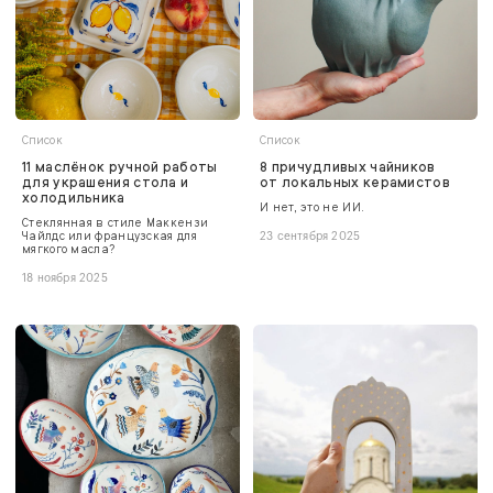
Список
Список
11 маслёнок ручной работы
8 причудливых чайников
для украшения стола и
от локальных керамистов
холодильника
И нет, это не ИИ.
Стеклянная в стиле Маккензи
Чайлдс или французская для
23 сентября 2025
мягкого масла?
18 ноября 2025