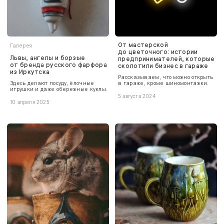
От мастерской
Галерея
до цветочного: истории
Львы, ангелы и борзые
предпринимателей, которые
от бренда русского фарфора
сколотили бизнес в гараже
из Иркутска
Рассказываем, что можно открыть
Здесь делают посуду, ёлочные
в гараже, кроме шиномонтажки.
игрушки и даже обережные куклы.
5 августа 2024
10 апреля 2025