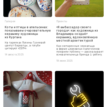
Галерея
Проекты
Коты и птицы в апельсинах:
«Я амбассадор своего
показываем очаровательную
города»: как художница из
керамику художницы
Владимира создаёт
из Кургана
керамику, вдохновлённую
местной архитектурой
На тарелках Полины Гузеевой
цветут бархатцы, а голуби
Как состаренные зеркальца
цитируют «СБПЧ».
в форме церковных наличников
покорили публику — рассказывает
основательница бренда Li pottery.
14 августа 2025
19 июня 2025