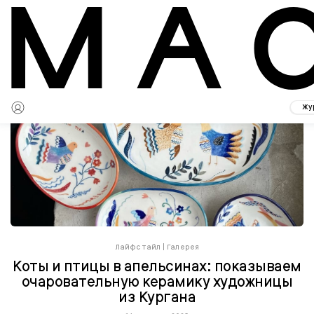
Жу
Лайфстайл
|
Галерея
Коты и птицы в апельсинах: показываем
очаровательную керамику художницы
из Кургана