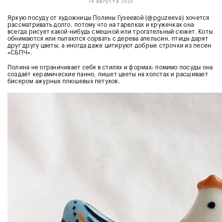
14 августа 2025
Яркую посуду от художницы Полины Гузеевой (@pguzeeva) хочется
рассматривать долго, потому что на тарелках и кружечках она
всегда рисует какой-нибудь смешной или трогательный сюжет. Коты
обнимаются или пытаются сорвать с дерева апельсин, птицы дарят
друг другу цветы, а иногда даже цитируют добрые строчки из песен
«СБПЧ».
Полина не ограничивает себя в стилях и формах: помимо посуды она
создаёт керамические панно, пишет цветы на холстах и расшивает
бисером ажурных плюшевых петухов.