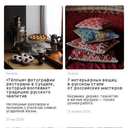
Галерея
Список
«Тёплые» фотографии
7 интерьерных вещиц
ресторана в Суздале,
в русском стиле
который воспевает
от российских мастеров
традицию русского
чаепития
Керамика, дерево, ткачество
и ватные игрушки — только
ручная работа.
Неспешные разговоры и
пельмени с уткой как символ
усадебной жизни.
21 апреля 2026
31 мая 2026