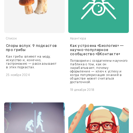
Список
Авантюра
Споры вслух: 9 подкастов
Как устроена «Биология» —
про грибы
научно-популярное
сообщество «ВКонтакте»
Как грибы влияют на моду,
искусство и, конечно,
Поговорили с создателем научного
гастрономию — рассказывают
паблика о том, как он
в этих подкастах.
зарабатывает, почему
оформление — ключ к успеху и
когда популяризация знаний в
25 ноября 2024
обществе может считаться
достаточной.
19 декабря 2018