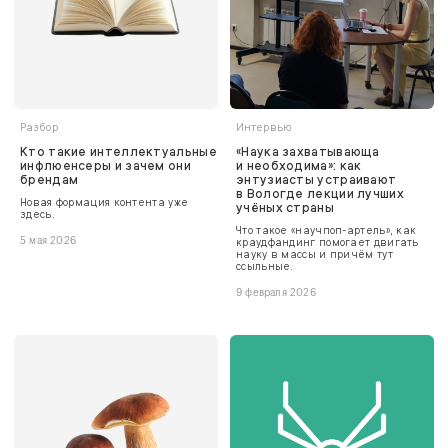
Разбор
Интервью
Кто такие интеллектуальные
«Наука захватывающа
инфлюенсеры и зачем они
и необходима»: как
брендам
энтузиасты устраивают
в Вологде лекции лучших
Новая формация контента уже
учёных страны
здесь.
Что такое «научпоп-артель», как
5 мая 2026
краудфандинг помогает двигать
науку в массы и причём тут
ссыльные.
9 февраля 2026