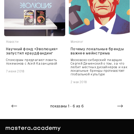
Новости
Монолог
Научный фонд «Эволюция»
Почему локальные бренды
запустил краудфандинг
важнее мейнстрима
Спонсорам предлагают ловить
Московско-сибирский пиарщик
покемонов с Асей Казанцевой
Сергей Деменский о том, за что
любит местных дизайнеров и как
локальные бренды противостоят
7 июня 2018
глобальной культуре
2 мая 2018
показаны 1 - 6 из 6