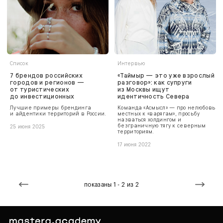
Список
Интервью
7 брендов российских
«Таймыр — это уже взрослый
городов и регионов —
разговор»: как супруги
от туристических
из Москвы ищут
до инвестиционных
идентичность Севера
Лучшие примеры брендинга
Команда «Асмысл» — про нелюбовь
и айдентики территорий в России.
местных к «варягам», просьбу
назваться холдингом и
безграничную тягу к северным
25 июня 2025
территориям.
17 июня 2022
показаны 1 - 2 из 2