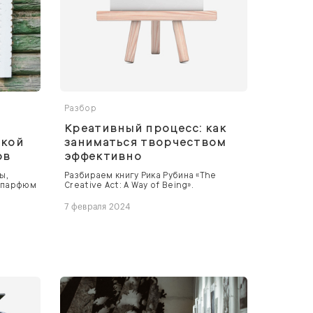
Разбор
Креативный процесс: как
ской
заниматься творчеством
ов
эффективно
ы,
Разбираем книгу Рика Рубина «The
и парфюм
Creative Act: A Way of Being».
7 февраля 2024