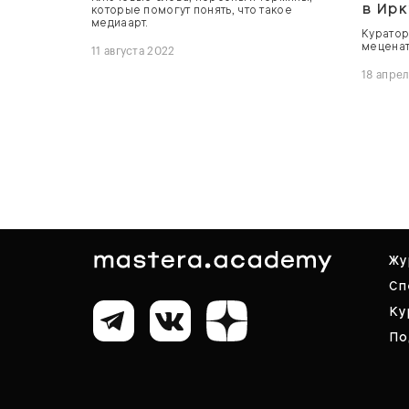
в Ирк
которые помогут понять, что такое
медиаарт.
Куратор
меценат
11 августа 2022
18 апре
Жу
Сп
Ку
По