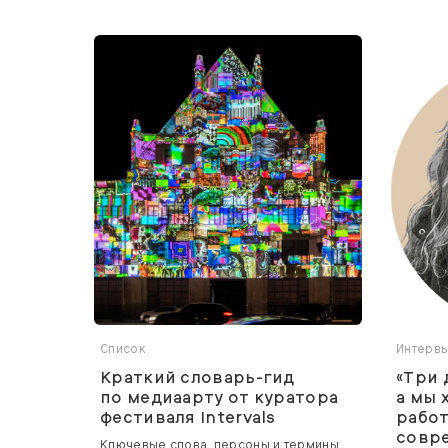
Список
Интерв
Краткий словарь-гид
«Три 
по медиаарту от куратора
а мы 
фестиваля Intervals
работ
совр
Ключевые слова, персоны и термины,