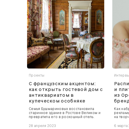
Проекты
Интерв
С французским акцентом:
Распи
как открыть гостевой дом с
и пли
антиквариатом в
из Ор
купеческом особняке
бренд
Семья Бушмариновых восстановила
Как наб
старинное здание в Ростове Великом и
рекламы
превратила его в роскошный отель.
на твор
28 апреля 2023
6 марта