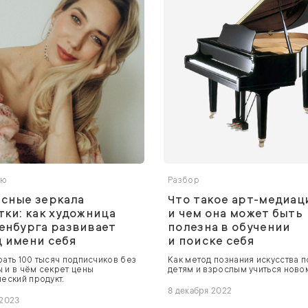
ью
Разбор
сные зеркала
Что такое арт-медиац
тки: как художница
и чем она может быть
енбурга развивает
полезна в обучении
 имени себя
и поиске себя
рать 100 тысяч подписчиков без
Как метод познания искусства 
 и в чём секрет цены
детям и взрослым учиться ново
ческий продукт.
8 декабря 2022
 2023