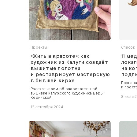
Проекты
Список
«Жить в красоте»: как
11 ме
художник из Калуги создаёт
локал
вышитые полотна
на ко
и реставрирует мастерскую
подп
в бывшей кирхе
Познава
и прост
Рассказываем об очаровательной
вышивке калужского художника Веры
8 июля 
Керинской.
12 сентября 2024