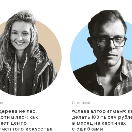
ью
Интервью
дерева не лес,
«Слава алгоритмам»: к
хотим лес»: как
делать 100 тысяч рубл
ает центр
в месяц на картинах
еменного искусства
с ошибками