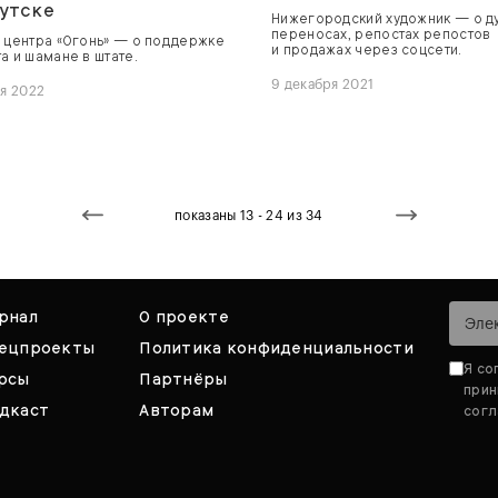
утске
Нижегородский художник — о д
переносах, репостах репостов
 центра «Огонь» — о поддержке
и продажах через соцсети.
а и шамане в штате.
9 декабря 2021
ля 2022
показаны 13 - 24 из 34
рнал
О проекте
ецпроекты
Политика конфиденциальности
Я со
рсы
Партнёры
при
дкаст
Авторам
согл