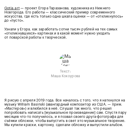
Gotia.art
— проект Егора Таразанова, художника из Нижнего
Новгорода. Его работы — классический пример современного
искусства, где есть только одна шкала оценки — от «откликнулось»
до «пусто».
Узнали у Егора, как заработать сотни тысяч рублей на тех самых
«откликнувшихся» картинах и в какой момент нужно уходить
от поварской работы к творческой.
Текст:
Маша Кокоурова
Я рисую с апреля 2019 года. Все началось с того, что я наткнулся на
музыку William Basinski (авангардный композитор из США, — прим.
«Мастеров») и влюбился в неё. Слушал так много, что решил
попробовать написать [музыкальное произведение] сам. Спустя пару
месяцев что-то получилось, и я позвал своего друга-фотографа для
съёмки обложки, чтобы выпустить в свет это музыкальное творение.
Мы купили краски, картонку, сделали обложку и выпустили альбом.