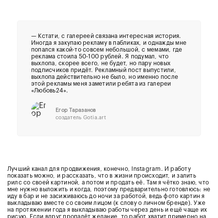
—
Кстати, с галереей связана интересная история.
Иногда я закупаю рекламу в пабликах, и однажды мне
попался какой-то совсем небольшой, с мемами, где
реклама стоила 50-100 рублей. Я подумал, что
выхлопа, скорее всего, не будет, но пару новых
подписчиков придёт. Рекламный пост выпустили,
выхлопа действительно не было, но именно после
этой рекламы меня заметили ребята из галереи
«Любовь24».
Егор Таразанов
создатель Gotia.art
Лучший канал для продвижения, конечно, Instagram. И работу
показать можно, и рассказать, что в жизни происходит, и залить
рилс со своей картиной, а потом и продать её. Там я чётко знаю, что
мне нужно выложить и когда, поэтому предварительно готовлюсь: не
иду в бар и не засиживаюсь до ночи за работой, ведь фото картин я
выкладываю вместе со своим лицом (к слову о личном бренде). Уже
на протяжении года я выкладываю работы через день и ещё чаще их
рисую. Если вдруг пропадёт желание, то работ хватит примерно на