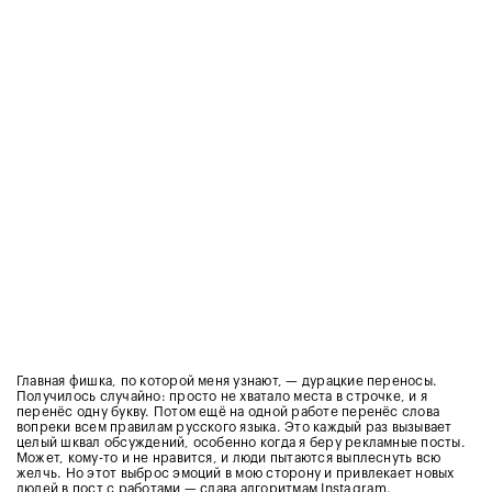
Главная фишка, по которой меня узнают, — дурацкие переносы.
Получилось случайно: просто не хватало места в строчке, и я
перенёс одну букву. Потом ещё на одной работе перенёс слова
вопреки всем правилам русского языка. Это каждый раз вызывает
целый шквал обсуждений, особенно когда я беру рекламные посты.
Может, кому-то и не нравится, и люди пытаются выплеснуть всю
желчь. Но этот выброс эмоций в мою сторону и привлекает новых
людей в пост с работами — слава алгоритмам Instagram.