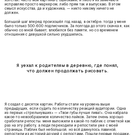
холстах: часто мои картины с ошибками, и либо я их замечаю и
исправляю просто маркером, либо прям так и выпускаю. В этом
смысл искусства, да и художника, — никто никому ничего не
должен.
Большой шаг вперед произошёл год назад, в октябре: тогда у меня
было только 500-600 подписчиков. За полгода до этого скачка я, как
обычно со мной бывает, влюбился без памяти, но со временем
отношения с девушкой сильно ухудшились.
Я уехал к родителям в деревню, где понял,
что должен продолжать рисовать.
Я создал с десяток картин. Работы стали на уровень выше
предыдущих, если судить по количеству реакций аудитории. Одна
из первых «стрельнувших» — «Твои губы лучше пива!». Она набрала
какое-то невообразимое количество лайков. Затем очень хорошо
сработали репосты: меня выложили в какой-то паблик с отметкой как
раз на эту работу, а люди переходили и репостили уже с моей
страницы. Паблик был небольшой, но всё двинулось лавиной,
репостили из историй друзей с репостами. Пошли первые продажи.