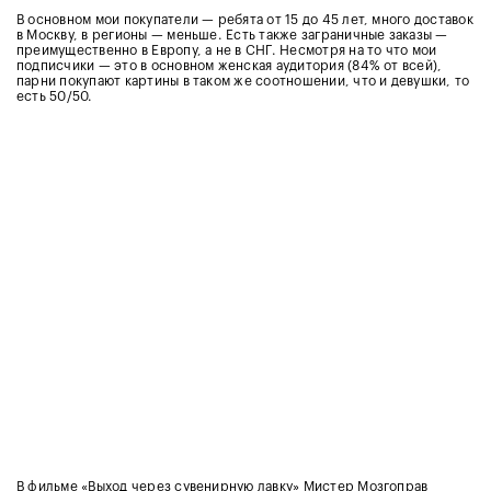
В основном мои покупатели
— ребята от 15 до 45 лет, много доставок
в Москву, в регионы — меньше. Есть также заграничные заказы —
преимущественно в Европу, а не в СНГ. Несмотря на то что мои
подписчики — это в основном женская аудитория (84% от всей),
парни покупают картины в таком же соотношении, что и девушки, то
есть 50/50.
В фильме «Выход через сувенирную лавку» Мистер Мозгоправ