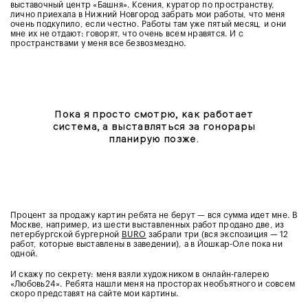
выставочный центр «Башня». Ксения, куратор по пространству,
лично приехала в Нижний Новгород забрать мои работы, что меня
очень подкупило, если честно. Работы там уже пятый месяц, и они
мне их не отдают: говорят, что очень всем нравятся. И с
пространствами у меня все безвозмездно.
Пока я просто смотрю, как работает
система, а выставляться за гонорары
планирую позже.
Процент за продажу картин ребята не берут — вся сумма идет мне. В
Москве, например, из шести выставленных работ продано две, из
петербургской бургерной
BURO
забрали три (вся экспозиция — 12
работ, которые выставлены в заведении), а в Йошкар-Оле пока ни
одной.
И скажу по секрету: меня взяли художником в онлайн-галерею
«Любовь24». Ребята нашли меня на просторах необъятного и совсем
скоро представят на сайте мои картины.