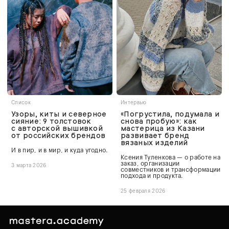
Список
Интервью
Узоры, киты и северное
«Погрустила, подумала и
сияние: 9 толстовок
снова пробую»: как
с авторской вышивкой
мастерица из Казани
от российских брендов
развивает бренд
вязаных изделий
И в пир, и в мир, и куда угодно.
Ксения Туленкова — о работе на
заказ, организации
3 марта 2026
совместников и трансформации
подхода и продукта.
25 февраля 2026