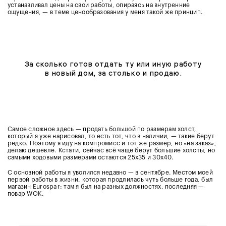
устанавливал цены на свои работы, опираясь на внутренние
ощущения, — в теме ценообразования у меня такой же принцип.
За сколько готов отдать ту или иную работу
в новый дом, за столько и продаю.
Самое сложное здесь — продать большой по размерам холст,
который я уже нарисовал, то есть тот, что в наличии, — такие берут
редко. Поэтому я иду на компромисс и тот же размер, но «на заказ»,
делаю дешевле. Кстати, сейчас всё чаще берут большие холсты, но
самыми ходовыми размерами остаются
25х35 и 30х40.
С основной работы я уволился недавно — в сентябре. Местом моей
первой работы в жизни, которая продлилась чуть больше года, был
магазин Eurospar: там я был на разных должностях, последняя —
повар WOK.