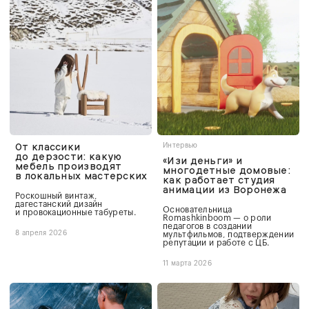
От классики
Интервью
до дерзости: какую
«Изи деньги» и
мебель производят
многодетные домовые:
в локальных мастерских
как работает студия
анимации из Воронежа
Роскошный винтаж,
дагестанский дизайн
Основательница
и провокационные табуреты.
Romashkinboom — о роли
педагогов в создании
8 апреля 2026
мультфильмов, подтверждении
репутации и работе с ЦБ.
11 марта 2026