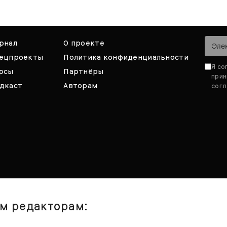
рнал
О проекте
ецпроекты
Политика конфиденциальности
Я со
рсы
Партнёры
при
дкаст
Авторам
согл
им редакторам: