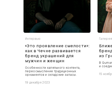
Интервью
Галере
«Это проявление смелости»:
Ближе
как в Чечне развивается
брен
бренд украшений для
из Гр
мужчин и женщин
В Quman
и соеди
Особенности халяльного контента,
переосмысление традиционных
15 нояб
орнаментов и складские запасы.
19 декабря 2023