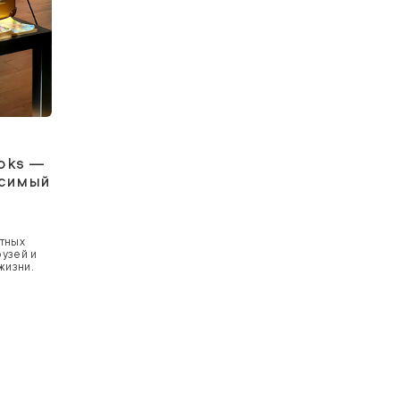
ooks —
исимый
тных
узей и
жизни.