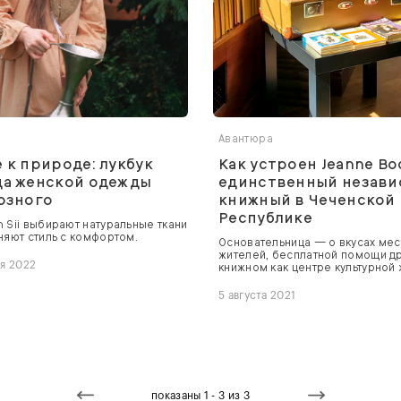
я
Авантюра
 к природе: лукбук
Как устроен Jeanne B
да женской одежды
единственный незав
озного
книжный в Чеченской
Республике
 Sii выбирают натуральные ткани
няют стиль с комфортом.
Основательница — о вкусах мес
жителей, бесплатной помощи др
ря 2022
книжном как центре культурной 
5 августа 2021
показаны 1 - 3 из 3