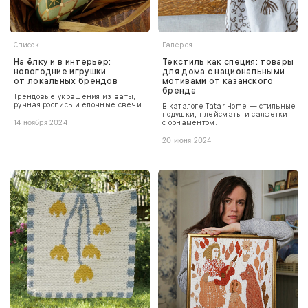
Список
Галерея
На ёлку и в интерьер:
Текстиль как специя: товары
новогодние игрушки
для дома с национальными
от локальных брендов
мотивами от казанского
бренда
Трендовые украшения из ваты,
ручная роспись и ёлочные свечи.
В каталоге Tatar Home — стильные
подушки, плейсматы и салфетки
с орнаментом.
14 ноября 2024
20 июня 2024