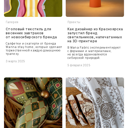
Галерея
Проекты
Столовый текстиль для
Как дизайнер из Красноярска
весенних завтраков
запустил бренд
от новосибирского бренда
светильников, напечатанных
на 3D-принтере
Салфетки и скатерти от бренда
Wanna stay home, которые сделают
В Mana Fabric экспериментируют
торжественной каждую домашнюю
с формами и материалами,
трапезу.
но всегда вдохновляются
сибирской природой.
3 марта 2025
5 февраля 2025