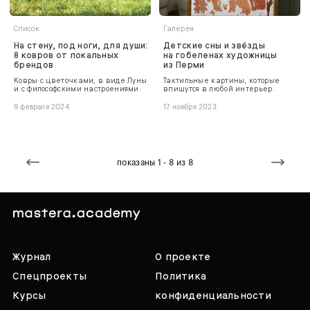
Список
Галерея
На стену, под ноги, для души:
Детские сны и звёзды
8 ковров от локальных
на гобеленах художницы
брендов
из Перми
Ковры с цветочками, в виде Луны
Тактильные картины, которые
и с философскими настроениями.
впишутся в любой интерьер.
9 февраля 2024
17 ноября 2023
показаны 1 - 8 из 8
Журнал
О проекте
Спецпроекты
Политика
Курсы
конфиденциальности