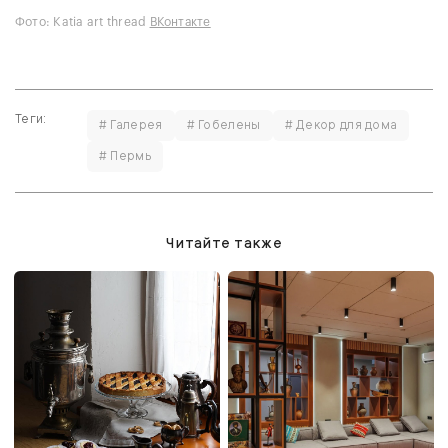
Фото: Katia art thread
ВКонтакте
Теги:
# Галерея
# Гобелены
# Декор для дома
# Пермь
Читайте также