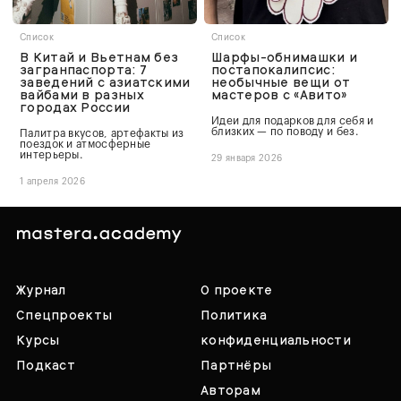
Список
Список
В Китай и Вьетнам без
Шарфы-обнимашки и
загранпаспорта: 7
постапокалипсис:
заведений с азиатскими
необычные вещи от
вайбами в разных
мастеров с «Авито»
городах России
Идеи для подарков для себя и
близких — по поводу и без.
Палитра вкусов, артефакты из
поездок и атмосферные
интерьеры.
29 января 2026
1 апреля 2026
Журнал
О проекте
Спецпроекты
Политика
Курсы
конфиденциальности
Подкаст
Партнёры
Авторам