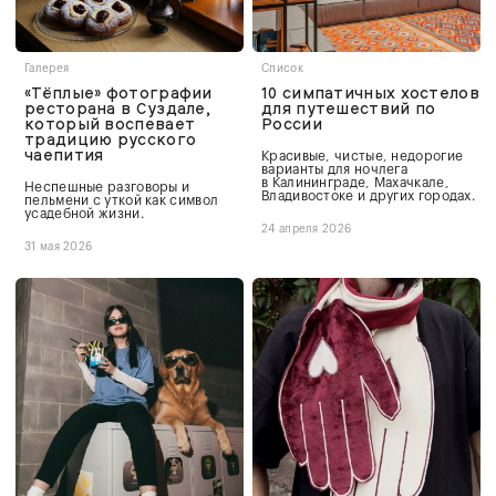
Галерея
Список
«Тёплые» фотографии
10 симпатичных хостелов
ресторана в Суздале,
для путешествий по
который воспевает
России
традицию русского
чаепития
Красивые, чистые, недорогие
варианты для ночлега
в Калининграде, Махачкале,
Неспешные разговоры и
Владивостоке и других городах.
пельмени с уткой как символ
усадебной жизни.
24 апреля 2026
31 мая 2026