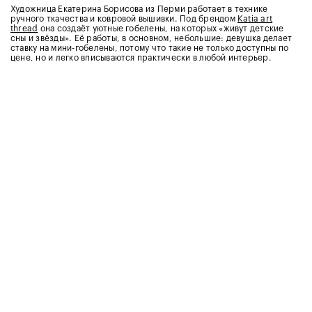
Художница Екатерина Борисова из Перми работает в технике
ручного ткачества и ковровой вышивки. Под брендом
Katia art
thread
она создаёт уютные гобелены, на которых «живут детские
сны и звёзды». Её работы, в основном, небольшие: девушка делает
ставку на мини-гобелены, потому что такие не только доступны по
цене, но и легко вписываются практически в любой интерьер.