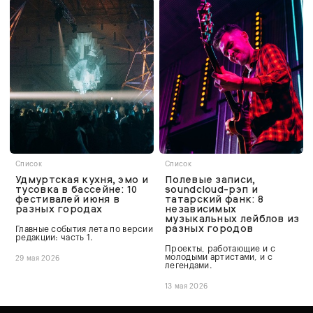
Список
Список
Удмуртская кухня, эмо и
Полевые записи,
тусовка в бассейне: 10
soundcloud-рэп и
фестивалей июня в
татарский фанк: 8
разных городах
независимых
музыкальных лейблов из
разных городов
Главные события лета по версии
редакции: часть 1.
Проекты, работающие и с
молодыми артистами, и с
29 мая 2026
легендами.
13 мая 2026