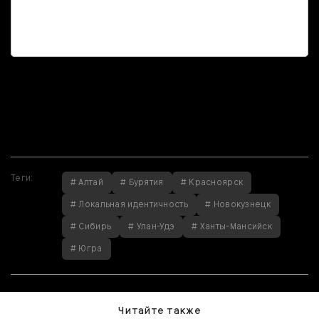
Если вы нашли
ошибку, пожалуйста,
выделите фрагмент
текста и нажмите
Ctrl+Enter
.
Теги:
# Алтай
# Бурятия
# Красноярск
# Локальная идентичность
# Новокузнецк
# Сибирь
# Улан-Удэ
# Ханты-Мансийск
# Югра
Читайте также