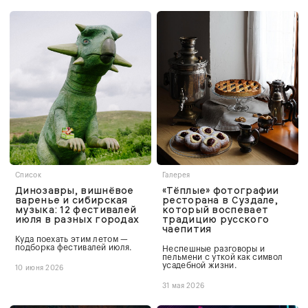
Список
Галерея
Динозавры, вишнёвое
«Тёплые» фотографии
варенье и сибирская
ресторана в Суздале,
музыка: 12 фестивалей
который воспевает
июля в разных городах
традицию русского
чаепития
Куда поехать этим летом —
подборка фестивалей июля.
Неспешные разговоры и
пельмени с уткой как символ
усадебной жизни.
10 июня 2026
31 мая 2026