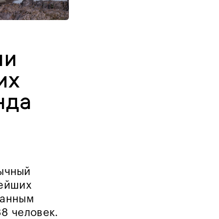
ли
их
нда
бычный
нейших
данным
8 человек.