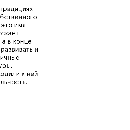
 традициях
обственного
 это имя
ускает
 а в конце
развивать и
тичные
уры.
ходили к ней
альность.