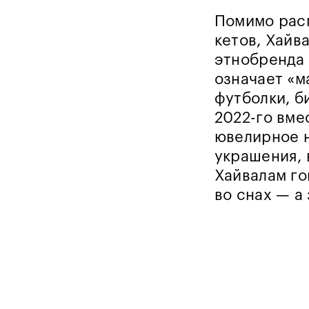
Помимо рас
кетов, Хайв
этнобренд
означает «м
футболки, б
2022-го вме
ювелирное н
украшения, 
Хайвалам го
во снах — а