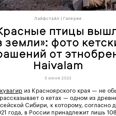
Лайфстайл
|
Галерея
Красные птицы выш
з земли»: фото кетск
рашений от этнобре
Haivalam
5 июня 2023
кувагир
из Красноярского края — не о
 рассказывает о кетах — одном из древ
сейской Сибири, к которому, согласно 
21 года, в России принадлежит лишь 108