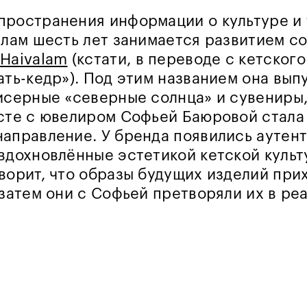
пространения информации о культуре и
алам шесть лет занимается развитием с
а
Haivalam
(кстати, в переводе с кетского
ать-кедр»). Под этим названием она вып
исерные «северные солнца» и сувениры,
сте с ювелиром Софьей Баюровой стала 
аправление. У бренда появились аутен
вдохновлённые эстетикой кетской культ
ворит, что образы будущих изделий при
 затем они с Софьей претворяли их в ре