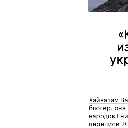
«
и
ук
Хайвалам Ва
блогер: она
народов Ени
переписи 20