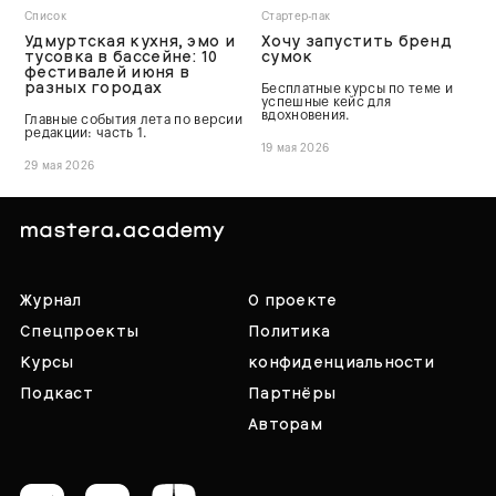
Список
Стартер-пак
Удмуртская кухня, эмо и
Хочу запустить бренд
тусовка в бассейне: 10
сумок
фестивалей июня в
разных городах
Бесплатные курсы по теме и
успешные кейс для
вдохновения.
Главные события лета по версии
редакции: часть 1.
19 мая 2026
29 мая 2026
Журнал
О проекте
Спецпроекты
Политика
Курсы
конфиденциальности
Подкаст
Партнёры
Авторам