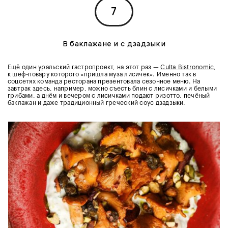
7
В баклажане и с дзадзыки
Ещё один уральский гастропроект, на этот раз —
Culta Bistronomic
,
к шеф-повару которого «пришла муза лисичек». Именно так в
соцсетях команда ресторана презентовала сезонное меню. На
завтрак здесь, например, можно съесть блин с лисичками и белыми
грибами, а днём и вечером с лисичками подают ризотто, печёный
баклажан и даже традиционный греческий соус дзадзыки.