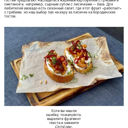
гостям предлагают насладиться жареным картофелем с грибами и
сметаной и, например, сырным супом с лисичками — база. Для
любителей авокадо есть сезонный салат, где этот фрукт «работает»
с грибами, но наш выбор пал на икру из лисичек на бородинских
тостах.
Если вы нашли
ошибку, пожалуйста,
выделите фрагмент
текста и нажмите
Ctrl+Enter
.