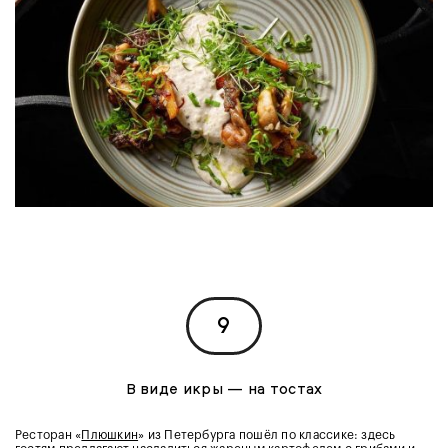
9
В виде икры — на тостах
Ресторан «
Плюшкин
» из Петербурга пошёл по классике: здесь