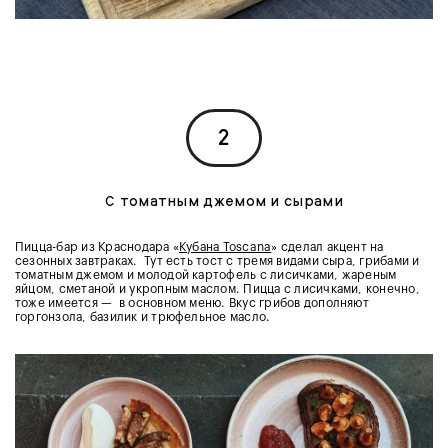
2
С томатным джемом и сырами
Пицца-бар из Краснодара «
Кубана Toscana
» сделал акцент на
сезонных завтраках. Тут есть тост с тремя видами сыра, грибами и
томатным джемом и молодой картофель с лисичками, жареным
яйцом, сметаной и укропным маслом. Пицца с лисичками, конечно,
тоже имеется — в основном меню. Вкус грибов дополняют
горгонзола, базилик и трюфельное масло.