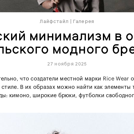
Лайфстайл
|
Галерея
ский минимализм в 
льского модного бр
27 ноября 2025
тельно, что создатели местной марки
Rice Wear
о
 стиле. В их образах можно найти как элементы
ы: кимоно, широкие брюки, футболки свободного