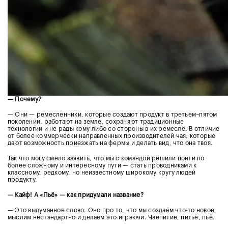
— Почему?
— Они — ремесленники, которые создают продукт в третьем–пятом
поколении, работают на земле, сохраняют традиционные
технологии и не рады кому-либо со стороны в их ремесле. В отличие
от более коммерчески направленных производителей чая, которые
дают возможность приезжать на фермы и делать вид, что она твоя.
Так что могу смело заявить, что мы с командой решили пойти по
более сложному и интересному пути — стать проводниками к
классному, редкому, но неизвестному широкому кругу людей
продукту.
— Кайф! А «Пьё» — как придумали название?
— Это выдуманное слово. Оно про то, что мы создаём что-то новое,
мыслим нестандартно и делаем это играючи. Чаепитие, питьё, пьё.