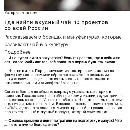
Материалы по теме
Где найти вкусный чай: 10 проектов
со всей России
Рассказываем о брендах и мануфактурах, которые
развивают чайную культуру.
Подробнее
— И не пугает ли это покупателя? Ведь как раз там, где в нейминге
есть слово «чай» или tea, всё понятно с первых букв, так сказать.
— Нет, не пугает. Перед запуском мы тестировали название на
фокус-группах и получили обратную связь уже с реальными
покупателями — люди легко считывают, что проект связан с
напитками, питьём и атмосферой чаепития.
Сегодня бренды не обязаны напрямую указывать категорию в
названии. Гораздо важнее, чтобы при коммуникации у аудитории не
оставалось вопросов. У нас это работает. И главное — мы не хотим
ограничиваться только чаем. В планах — разные продукты для питья,
и «Пьё» идеально отражает эту идею: проект без границ, но всегда
про качественный и вкусный продукт, который хочется пить.
— Сколько времени и денег потратили на подготовку и запуск? Что
для этого нужно было сделать?