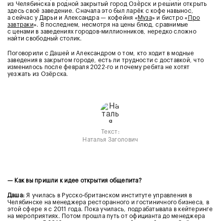
из Челябинска в родной закрытый город Озёрск и решили открыть
здесь своё заведение. Сначала это был ларёк с кофе навынос,
а сейчас у Дарьи и Александра — кофейня «
Муза
» и бистро «
Про
завтраки
». В последнем, несмотря на цены блюд, сравнимые
с ценами в заведениях городов-миллионников, нередко сложно
найти свободный столик.
Поговорили с Дашей и Александром о том, кто ходит в модные
заведения в закрытом городе, есть ли трудности с доставкой, что
изменилось после февраля 2022-го и почему ребята не хотят
уезжать из Озёрска.
Текст:
Наталья Заголович
— Как вы пришли к идее открытия общепита?
Даша:
Я училась в Русско-британском институте управления в
Челябинске на менеджера ресторанного и гостиничного бизнеса, в
этой сфере я с 2011 года. Пока училась, подрабатывала в кейтеринге
на мероприятиях. Потом прошла путь от официанта до менеджера