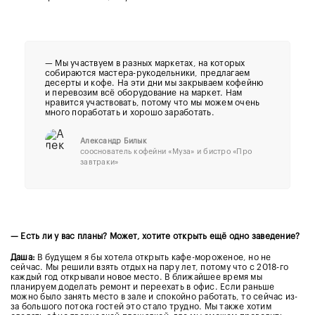
—
Мы участвуем в разных маркетах, на которых
собираются мастера-рукодельники, предлагаем
десерты и кофе. На эти дни мы закрываем кофейню
и перевозим всё оборудование на маркет. Нам
нравится участвовать, потому что мы можем очень
много поработать и хорошо заработать.
Александр Билык
сооснователь кофейни «Муза» и бистро «Про
завтраки»
— Есть ли у вас планы? Может, хотите открыть ещё одно заведение?
Даша:
В будущем я бы хотела открыть кафе-мороженое, но не
сейчас. Мы решили взять отдых на пару лет, потому что с 2018-го
каждый год открывали новое место. В ближайшее время мы
планируем доделать ремонт и переехать в офис. Если раньше
можно было занять место в зале и спокойно работать, то сейчас из-
за большого потока гостей это стало трудно. Мы также хотим