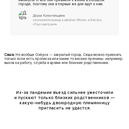
городе, поэтому они в первые же дни идут к нам.
Дарья Кужагильдина
соосновательница кофейни «Муза» и бистро
«Про завтраки»
Саша:
Но вообще Озёрск — закрытый город. Сюда можно приехать,
только если есть прописка или какие-то веские причины: например,
вызов на работу, служба в армии или близкие родственники.
Из-за пандемии въезд сильнее ужесточили
и пускают только близких родственников —
какую-нибудь двоюродную племянницу
пригласить не удастся.