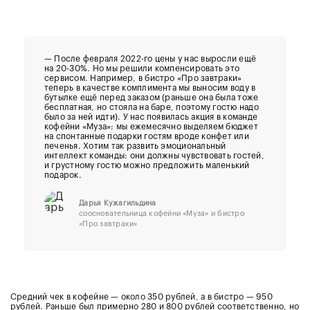
—
После февраля 2022-го цены у нас выросли ещё
на 20-30%. Но мы решили компенсировать это
сервисом. Например, в бистро «Про завтраки»
теперь в качестве комплимента мы выносим воду в
бутылке ещё перед заказом (раньше она была тоже
бесплатная, но стояла на баре, поэтому гостю надо
было за ней идти). У нас появилась акция в команде
кофейни «Муза»: мы ежемесячно выделяем бюджет
на спонтанные подарки гостям вроде конфет или
печенья. Хотим так развить эмоциональный
интеллект команды: они должны чувствовать гостей,
и грустному гостю можно предложить маленький
подарок.
Дарья Кужагильдина
соосновательница кофейни «Муза» и бистро
«Про завтраки»
Средний чек в кофейне — около 350 рублей, а в бистро — 950
рублей. Раньше был примерно 280 и 800 рублей соответственно, но