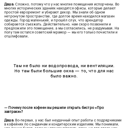
Даша:
Сложно, потому что у нас многие помещения испорчены. Во
многих исторических зданиях находятся офисы, которые делают
простой евроремонт и убирают декор. Мы знали об одном
нетронутом пространстве, где долгое время находился магазин
одежды. Город маленький, и прошёл слух, что арендатор
собирается съезжать. Действительно, нам скоро позвонили и
предложили это помещение, а мы согласились, не раздумывая. На
полу там остался советский мрамор — мы его только почистили и
отшлифовали.
Там не было ни водопровода, ни вентиляции.
Но там были большие окна — то, что для нас
было важно.
— Почему после кофеен вы решили открыть бистро «Про
завтраки»?
Даша:
Во-первых, у нас был неудачный опыт работы с подрядчиками
в кофейнях по сэндвичам и кондитерским изделиям. Мы понимали,