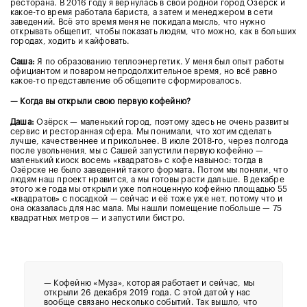
ресторана. В 2016 году я вернулась в свой родной город Озёрск и
какое-то время работала бариста, а затем и менеджером в сети
заведений. Всё это время меня не покидала мысль, что нужно
открывать общепит, чтобы показать людям, что можно, как в больших
городах, ходить и кайфовать.
Саша:
Я по образованию теплоэнергетик. У меня был опыт работы
официантом и поваром непродолжительное время, но всё равно
какое-то представление об общепите сформировалось.
— Когда вы открыли свою первую кофейню?
Даша:
Озёрск — маленький город, поэтому здесь не очень развиты
сервис и ресторанная сфера. Мы понимали, что хотим сделать
лучше, качественнее и прикольнее. В июле 2018-го, через полгода
после увольнения, мы с Сашей запустили первую кофейню —
маленький киоск восемь «квадратов» с кофе навынос: тогда в
Озёрске не было заведений такого формата. Потом мы поняли, что
людям наш проект нравится, а мы готовы расти дальше. В декабре
этого же года мы открыли уже полноценную кофейню площадью 55
«квадратов» с посадкой — сейчас и её тоже уже нет, потому что и
она оказалась для нас мала. Мы нашли помещение побольше — 75
квадратных метров — и запустили бистро.
—
Кофейню «Муза», которая работает и сейчас, мы
открыли
26 декабря 2019 года. С этой датой у нас
вообще связано несколько событий. Так вышло, что