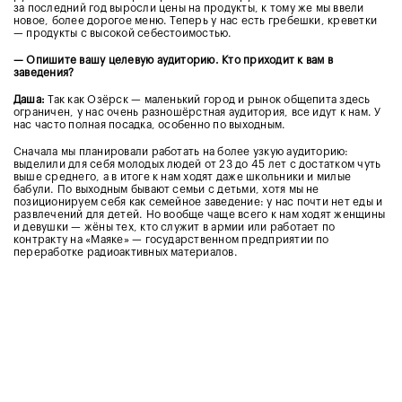
за последний год выросли цены на продукты, к тому же мы ввели
новое, более дорогое меню. Теперь у нас есть гребешки, креветки
— продукты с высокой себестоимостью.
— Опишите вашу целевую аудиторию. Кто приходит к вам в
заведения?
Даша:
Так как Озёрск — маленький город и рынок общепита здесь
ограничен, у нас очень разношёрстная аудитория, все идут к нам. У
нас часто полная посадка, особенно по выходным.
Сначала мы планировали работать на более узкую аудиторию:
выделили для себя молодых людей от 23 до 45 лет с достатком чуть
выше среднего, а в итоге к нам ходят даже школьники и милые
бабули. По выходным бывают семьи с детьми, хотя мы не
позиционируем себя как семейное заведение: у нас почти нет еды и
развлечений для детей. Но вообще чаще всего к нам ходят женщины
и девушки — жёны тех, кто служит в армии или работает по
контракту на «Маяке» — государственном предприятии по
переработке радиоактивных материалов.