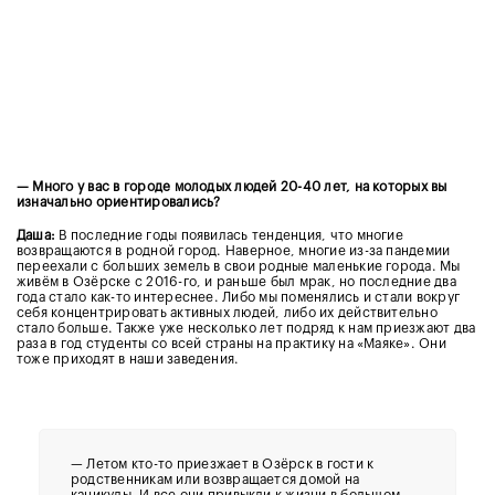
— Много у вас в городе молодых людей 20-40 лет, на которых вы
изначально ориентировались?
Даша:
В последние годы появилась тенденция, что многие
возвращаются в родной город. Наверное, многие из-за пандемии
переехали с больших земель в свои родные маленькие города. Мы
живём в Озёрске с 2016-го, и раньше был мрак, но последние два
года стало как-то интереснее. Либо мы поменялись и стали вокруг
себя концентрировать активных людей, либо их действительно
стало больше. Также уже несколько лет подряд к нам приезжают два
раза в год студенты со всей страны на практику на «Маяке». Они
тоже приходят в наши заведения.
— Летом кто-то приезжает в Озёрск в гости к
родственникам или возвращается домой на
каникулы. И все они привыкли к жизни в большом