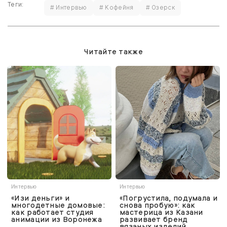
Теги:
# Интервью
# Кофейня
# Озерск
Читайте также
Интервью
Интервью
«Изи деньги» и
«Погрустила, подумала и
многодетные домовые:
снова пробую»: как
как работает студия
мастерица из Казани
анимации из Воронежа
развивает бренд
вязаных изделий