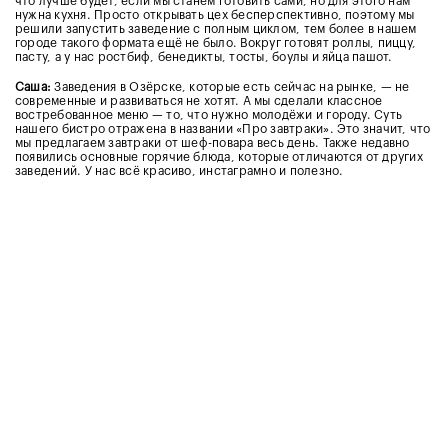
что лучше будет, если мы станем готовить сами, но для этого нам
нужна кухня. Просто открывать цех бесперспективно, поэтому мы
решили запустить заведение с полным циклом, тем более в нашем
городе такого формата ещё не было. Вокруг готовят роллы, пиццу,
пасту, а у нас ростбиф, бенедикты, тосты, боулы и яйца пашот.
Саша:
Заведения в Озёрске, которые есть сейчас на рынке, — не
современные и развиваться не хотят. А мы сделали классное
востребованное меню — то, что нужно молодёжи и городу. Суть
нашего бистро отражена в названии «Про завтраки». Это значит, что
мы предлагаем завтраки от шеф-повара весь день. Также недавно
появились основные горячие блюда, которые отличаются от других
заведений. У нас всё красиво, инстаграмно и полезно.