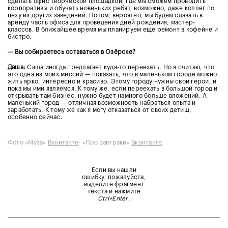
сделать офис творческой площадкой, где мы сможем проводить
корпоративы и обучать новеньких ребят, возможно, даже коллег по
цеху из других заведений. Потом, вероятно, мы будем сдавать в
аренду часть офиса для проведения дней рождения, мастер-
классов. В ближайшее время мы планируем ещё ремонт в кофейне и
бистро.
— Вы собираетесь оставаться в Озёрске?
Даша:
Саша иногда предлагает куда-то переехать. Но я считаю, что
это одна из моих миссий — показать, что в маленьком городе можно
жить ярко, интересно и красиво. Этому городу нужны свои герои, и
пока мы ими являемся. К тому же, если переехать в большой город и
открывать там бизнес, нужно будет намного больше вложений. А
маленький город — отличная возможность набраться опыта и
заработать. К тому же как я могу отказаться от своих детищ,
особенно сейчас.
Фото «Муза»
Вконтакте
; «Про завтраки»
Вконтакте
.
Если вы нашли
ошибку, пожалуйста,
выделите фрагмент
текста и нажмите
Ctrl+Enter
.