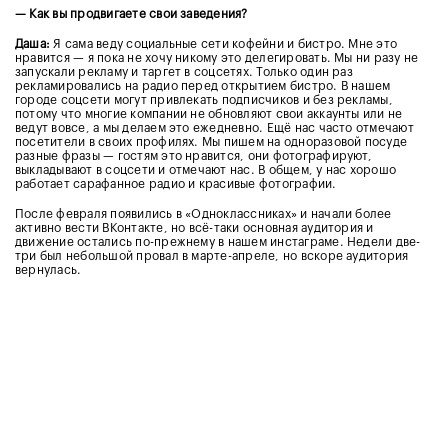
— Как вы продвигаете свои заведения?
Даша:
Я сама веду социальные сети кофейни и бистро. Мне это
нравится — я пока не хочу никому это делегировать. Мы ни разу не
запускали рекламу и таргет в соцсетях. Только один раз
рекламировались на радио перед открытием бистро. В нашем
городе соцсети могут привлекать подписчиков и без рекламы,
потому что многие компании не обновляют свои аккаунты или не
ведут вовсе, а мы делаем это ежедневно. Ещё нас часто отмечают
посетители в своих профилях. Мы пишем на одноразовой посуде
разные фразы — гостям это нравится, они фотографируют,
выкладывают в соцсети и отмечают нас. В общем, у нас хорошо
работает сарафанное радио и красивые фотографии.
После февраля появились в «Одноклассниках» и начали более
активно вести ВКонтакте, но всё-таки основная аудитория и
движение остались по-прежнему в нашем инстаграме. Недели две-
три был небольшой провал в марте-апреле, но вскоре аудитория
вернулась.