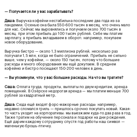
— Получается ли у вас зарабатывать?
Даша:
Выручка кофейни нестабильна последние два года из-за
пандемии. Осенью она была 550-600 тысяч в месяц, что очень мало
для нас. Сейчас мы выровнялись и получаем около 700 тысяч в
месяц, при этом прибыль до 100 тысяч рублей. Себе мы платим
зарплату, а прибыль вкладываем в оборот: например, покупаем
новое оборудование.
Выручка бистро — около 1,3 миллиона рублей, несколько раз
получали 1,5 млн, когда не было ограничений. Прибыль не сильно
выше, чем у кофейни, — около 150 тысяч, потому что большие
расходы и много оборудования мы ещё докупаем. В среднем
кофейню и бистро посещают 150-200 человек в день.
— Вы упомянули, что у вас большие расходы. На что вы тратите?
Саша:
Оплата труда, продукты, выплаты по двум кредитам, аренда
помещений. В Озёрске недорогая аренда — мы платим меньше 700
рублей за квадратный метр.
Даша:
Сюда ещё входят форс-мажорные расходы: например,
недавно сломался гриль — пришлось срочно покупать новый. Какая-
то часть уходит на корпоративы: мы выезжаем куда-то два раза в год.
Также тратим на обучение персонала и подарки на дни рождения.
Ещё дарим каждому сотруднику спустя год работы наш символ —
маленькую брошь-птичку.