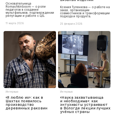
Основательница
Romashkinboom — о роли
Ксения Туленкова — о работе на
педагогов в создании
заказ, организации
мультфильмов, подтверждении
совместников и трансформации
репутации и работе с ЦБ.
подхода и продукта.
11 марта 2026
25 февраля 2026
Интервью
Интервью
«Я люблю их»: как в
«Наука захватывающа
Шахтах появилось
и необходима»: как
производство
энтузиасты устраивают
деревянных раковин
в Вологде лекции лучших
учёных страны