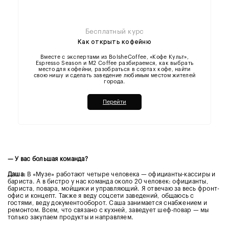
Бесплатный курс
Как открыть кофейню
Вместе с экспертами из BolsheCoffee, «Кофе Культ»,
Espresso Season и M2 Coffee разбираемся, как выбрать
место для кофейни, разобраться в сортах кофе, найти
свою нишу и сделать заведение любимым местом жителей
города.
Перейти
— У вас большая команда?
Даша:
В «Музе» работают четыре человека — официанты-кассиры и
бариста. А в бистро у нас команда около 20 человек: официанты,
бариста, повара, мойщики и управляющий. Я отвечаю за весь фронт-
офис и концепт. Также я веду соцсети заведений, общаюсь с
гостями, веду документооборот. Саша занимается снабжением и
ремонтом. Всем, что связано с кухней, заведует шеф-повар — мы
только закупаем продукты и направляем.