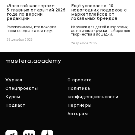
«Золотой мастерок»:
Ещё успеваете: 10
5 главных открытий 2025
новогодних подарков с
года по версии
маркетплейсов от
редакции
локальных брендов
Рассказываем, кто покорил
Игрушки для детей и взрослых,
наши сердца в этом году.
эстетичные кружки, наборы для
творчества и лошадки.
29 декабря 2025
24 декабря 2025
Журнал
О проекте
Спецпроекты
Политика
Курсы
конфиденциальности
Подкаст
Партнёры
Авторам