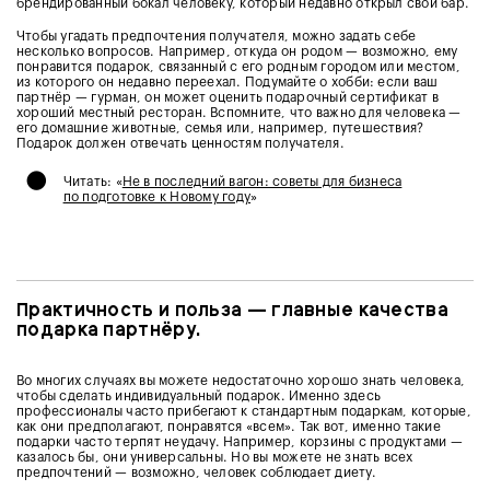
брендированный бокал человеку, который недавно открыл свой бар.
Чтобы угадать предпочтения получателя, можно задать себе
несколько вопросов. Например, откуда он родом — возможно, ему
понравится подарок, связанный с его родным городом или местом,
из которого он недавно переехал. Подумайте о хобби: если ваш
партнёр — гурман, он может оценить подарочный сертификат в
хороший местный ресторан. Вспомните, что важно для человека —
его домашние животные, семья или, например, путешествия?
Подарок должен отвечать ценностям получателя.
•
Читать: «
Не в последний вагон: советы для бизнеса
по подготовке к Новому году
»
Практичность и польза — главные качества
подарка партнёру.
Во многих случаях вы можете недостаточно хорошо знать человека,
чтобы сделать индивидуальный подарок. Именно здесь
профессионалы часто прибегают к стандартным подаркам, которые,
как они предполагают, понравятся «всем». Так вот, именно такие
подарки часто терпят неудачу. Например, корзины с продуктами —
казалось бы, они универсальны. Но вы можете не знать всех
предпочтений — возможно, человек соблюдает диету.