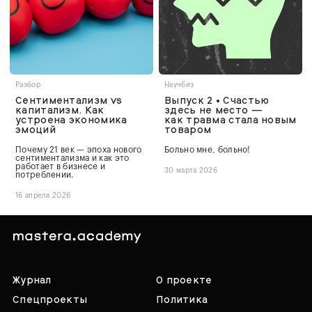
Разбор
Научбиз
Сентиментализм vs
Выпуск 2 • Счастью
капитализм. Как
здесь не место —
устроена экономика
как травма стала новым
эмоций
товаром
Почему 21 век — эпоха нового
Больно мне, больно!
сентиментализма и как это
работает в бизнесе и
30 марта 2026
потреблении.
16 апреля 2026
Журнал
О проекте
Спецпроекты
Политика