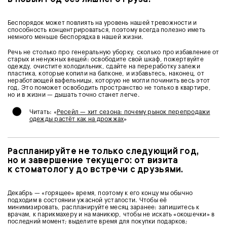
Беспорядок может повлиять на уровень нашей тревожности и
способность концентрироваться, поэтому всегда полезно иметь
немного меньше беспорядка в нашей жизни.
Речь не столько про генеральную уборку, сколько про избавление от
старых и ненужных вещей: освободите свой шкаф, пожертвуйте
одежду, очистите холодильник, сдайте на переработку залежи
пластика, которые копили на балконе, и избавьтесь, наконец, от
неработающей вафельницы, которую не могли починить весь этот
год. Это поможет освободить пространство не только в квартире,
но и в жизни — дышать точно станет легче.
•
Читать: «
Ресейл — хит сезона: почему рынок перепродажи
одежды растёт как на дрожжах
»
Распланируйте не только следующий год,
но и завершение текущего: от визита
к стоматологу до встречи с друзьями.
Декабрь — «горящее» время, поэтому к его концу мы обычно
подходим в состоянии ужасной усталости. Чтобы её
минимизировать, распланируйте месяц заранее: запишитесь к
врачам, к парикмахеру и на маникюр, чтобы не искать «окошечки» в
последний момент; выделите время для покупки подарков;