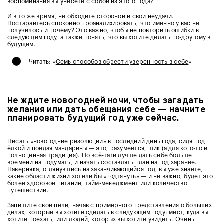
воспоминания вы унесёте с собой из этого года?
И в то же время, не обходите стороной и свои неудачи.
Постарайтесь спокойно проанализировать, что именно у вас не
получилось и почему? Это важно, чтобы не повторить ошибки в
следующем году, а также понять, что вы хотите делать по-другому в
будущем.
•
Читать: «
Семь способов обрести уверенность в себе
»
Не ждите новогодней ночи, чтобы загадать
желания или дать обещания себе — начните
планировать будущий год уже сейчас.
Писать «новогодние резолюции» в последний день года, сидя под
ёлкой и поедая мандарины — это, разумеется, шик (а для кого-то и
полноценная традиция). Но всё-таки лучше дать себе больше
времени на подумать, и начать составлять план на год заранее.
Наверняка, оглянувшись на заканчивающийся год, вы уже знаете,
какие области жизни хотели бы «подтянуть» — и не важно, будет это
более здоровое питание, тайм-менеджмент или количество
путешествий.
Запишите свои цели, начав с примерного представления о больших
делах, которые вы хотите сделать в следующем году: мест, куда вы
хотите поехать, или людей, которых вы хотите увидеть. Очень