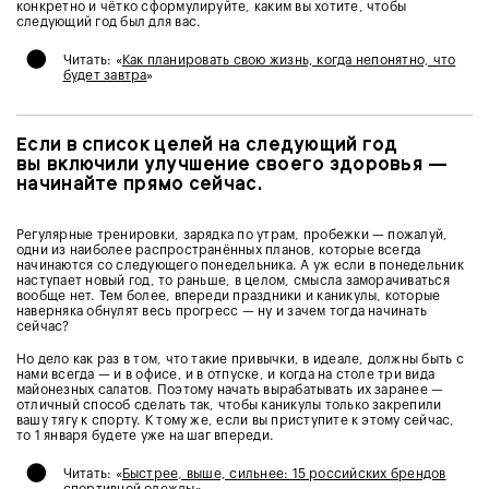
конкретно и чётко сформулируйте, каким вы хотите, чтобы
следующий год был для вас.
•
Читать: «
Как планировать свою жизнь, когда непонятно, что
будет завтра
»
Если в список целей на следующий год
вы включили улучшение своего здоровья —
начинайте прямо сейчас.
Регулярные тренировки, зарядка по утрам, пробежки — пожалуй,
одни из наиболее распространённых планов, которые всегда
начинаются со следующего понедельника. А уж если в понедельник
наступает новый год, то раньше, в целом, смысла заморачиваться
вообще нет. Тем более, впереди праздники и каникулы, которые
наверняка обнулят весь прогресс — ну и зачем тогда начинать
сейчас?
Но дело как раз в том, что такие привычки, в идеале, должны быть с
нами всегда — и в офисе, и в отпуске, и когда на столе три вида
майонезных салатов. Поэтому начать вырабатывать их заранее —
отличный способ сделать так, чтобы каникулы только закрепили
вашу тягу к спорту. К тому же, если вы приступите к этому сейчас,
то 1 января будете уже на шаг впереди.
•
Читать: «
Быстрее, выше, сильнее: 15 российских брендов
спортивной одежды
»