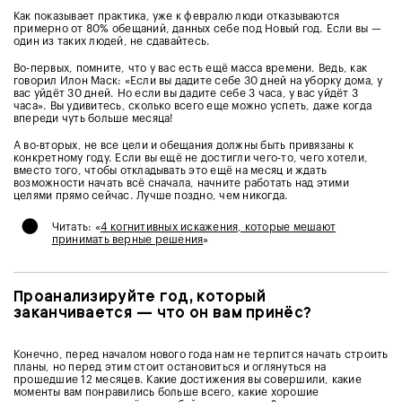
Как показывает практика, уже к февралю люди отказываются
примерно от 80% обещаний, данных себе под Новый год. Если вы —
один из таких людей, не сдавайтесь.
В
о-первых, помните, что у вас есть ещё масса времени. Ведь, как
говорил Илон Маск: «Если вы дадите себе 30 дней на уборку дома, у
вас уйдёт 30 дней. Но если вы дадите себе 3 часа, у вас уйдёт 3
часа». Вы удивитесь, сколько всего еще можно успеть, даже когда
впереди чуть больше месяца!
А во-вторых, не все цели и обещания должны быть привязаны к
конкретному году. Если вы ещё не достигли чего-то, чего хотели,
вместо того, чтобы откладывать это ещё на месяц и ждать
возможности начать всё сначала, начните работать над этими
целями прямо сейчас. Лучше поздно, чем никогда.
•
Читать: «
4 когнитивных искажения, которые мешают
принимать верные решения
»
Проанализируйте год, который
заканчивается — что он вам принёс?
Конечно, перед началом нового года нам не терпится начать строить
планы, но перед этим стоит остановиться и оглянуться на
прошедшие 12 месяцев. Какие достижения вы совершили, какие
моменты вам понравились больше всего, какие хорошие