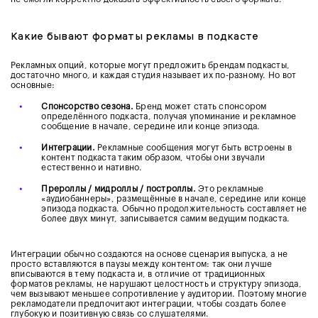
Какие бывают форматы рекламы в подкасте
Рекламных опций, которые могут предложить брендам подкасты,
достаточно много, и каждая студия называет их по-разному. Но вот
основные:
•
Спонсорство сезона.
Бренд может стать спонсором
определённого подкаста, получая упоминание и рекламное
сообщение в начале, середине или конце эпизода.
•
Интеграции.
Рекламные сообщения могут быть встроены в
контент подкаста таким образом, чтобы они звучали
естественно и нативно.
•
Прероллы / мидроллы / построллы.
Это рекламные
«аудиобаннеры», размещённые в начале, середине или конце
эпизода подкаста. Обычно продолжительность составляет не
более двух минут, записывается самим ведущим подкаста.
Интеграции обычно создаются на основе сценария выпуска, а не
просто вставляются в паузы между контентом: так они лучше
вписываются в тему подкаста и, в отличие от традиционных
форматов рекламы, не нарушают целостность и структуру эпизода,
чем вызывают меньшее сопротивление у аудитории. Поэтому многие
рекламодатели предпочитают интеграции, чтобы создать более
глубокую и позитивную связь со слушателями.