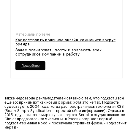
Материалы по теме
Как построить лояльное онлайн-комьюнити вокруг
бренда
Зачем планировать посты и вовлекать всех
сотрудников компании в работу
Подробнее
Также недоверие рекламодателей связано с тем, что подкасты всё
ещё воспринимают как новый формат, хотя это не так. Подкасты
существуют с 2004 года, когда распространилась технология RSS
(Really Simply Syndication — простой сбор информации). Однако в
2015 году, пока весь мир слушал подкаст Serial, а студия подкастов
Gimlet продавалась за миллионы, в России закрылся первый
подкаст-терминал Rpod и прозвучала страшная фраза: «Подкастинг
мёртв!»