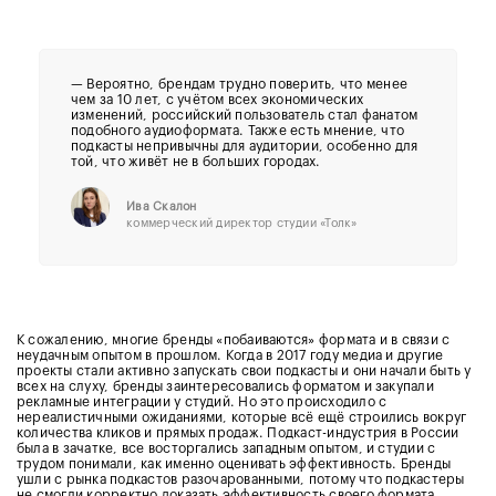
— Вероятно, брендам трудно поверить, что менее
чем за 10 лет, с учётом всех экономических
изменений, российский пользователь стал фанатом
подобного аудиоформата. Также есть мнение, что
подкасты непривычны для аудитории, особенно для
той, что живёт не в больших городах.
Ива Скалон
коммерческий директор студии «Толк»
К сожалению, многие бренды «побаиваются» формата и в связи с
неудачным опытом в прошлом. Когда в 2017 году медиа и другие
проекты стали активно запускать свои подкасты и они начали быть у
всех на слуху, бренды заинтересовались форматом и закупали
рекламные интеграции у студий. Но это происходило с
нереалистичными ожиданиями, которые всё ещё строились вокруг
количества кликов и прямых продаж. Подкаст-индустрия в России
была в зачатке, все восторгались западным опытом, и студии с
трудом понимали, как именно оценивать эффективность. Бренды
ушли с рынка подкастов разочарованными, потому что подкастеры
не смогли корректно доказать эффективность своего формата.