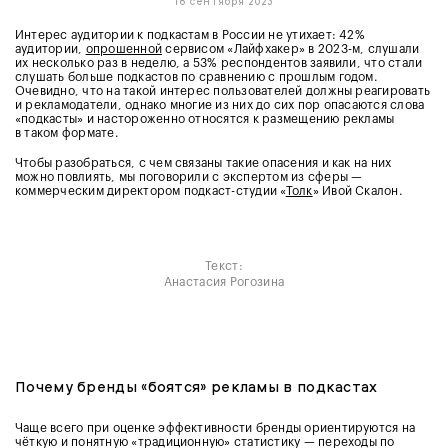
18 сентября 2023
Интерес аудитории к подкастам в России не утихает: 42%
аудитории,
опрошенной
сервисом «Лайфхакер» в 2023-м, слушали
их несколько раз в неделю, а 53% респондентов заявили, что стали
слушать больше подкастов по сравнению с прошлым годом.
Очевидно, что на такой интерес пользователей должны реагировать
и рекламодатели, однако многие из них до сих пор опасаются слова
«подкасты» и настороженно относятся к размещению рекламы
в таком формате.
Чтобы разобраться, с чем связаны такие опасения и как на них
можно повлиять, мы поговорили с экспертом из сферы —
коммерческим директором подкаст-студии «
Толк
» Ивой Скалон.
Текст:
Анастасия Рогозина
Почему бренды «боятся» рекламы в подкастах
Чаще всего при оценке эффективности бренды ориентируются на
чёткую и понятную «традиционную» статистику — переходы по