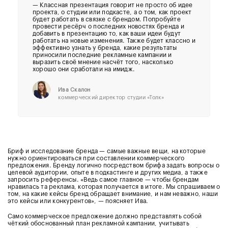
— Классная презентация говорит не просто об идее
проекта, о студии или подкасте, а о том, как проект
будет работать в связке с брендом. Попробуйте
провести ресёрч о последних новостях бренда и
добавить в презентацию то, как ваши идеи будут
работать на новые изменения. Также будет классно и
эффективно узнать у бренда, какие результаты
приносили последние рекламные кампании и
выразить своё мнение насчёт того, насколько
хорошо они сработали на имидж.
Ива Скалон
коммерческий директор студии «Толк»
Бриф и исследование бренда — самые важные вещи, на которые
нужно ориентироваться при составлении коммерческого
предложения. Бренду логично посредством брифа задать вопросы о
целевой аудитории, опыте в подкастинге и других медиа, а также
запросить референсы. «Ведь самое главное — чтобы брендам
нравилась та реклама, которая получается в итоге. Мы спрашиваем о
том, на какие кейсы бренд обращает внимание, и нам неважно, наши
это кейсы или конкурентов», — поясняет Ива.
Само коммерческое предложение должно представлять собой
чёткий обоснованный план рекламной кампании, учитывать