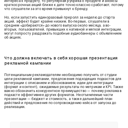
интереса к продукту, то регулярная рубрика о продукте и анонсы
краткосрочных акций ближе к дате точно классно сработают, потому
что слушатели за это время привыкнут к бренду.
Но, если запустить единоразовый преролл за неделю до старта
акций, эффект будет крайне низким. Во-первых, слушатели в
среднем «добираются» до нового выпуска около месяца, а во-
вторых, пользователей, привыкших к нативной и мягкой интеграции,
могут попросту раздражать подобные аудиобаннеры с объявлением
об акциях.
Что должна включать в себя хорошая презентация
рекламной кампании
Потенциальным рекламодателям необходимо получить от студии
цели рекламной кампании, предложения подходящих подкастов для
интеграции с описанием и обоснованием, идеи для интеграции
(формат и контент), ожидаемые результаты по метрикам и KPI. Также
важно обозначить конкурентное преимущество — почему реклама в
подкасте эффективнее других форматов. Неотъемлемые части
презентации — бюджет и стоимость, а также дальнейший план
действий и предложения по сопровождению кейса от запуска до
реализации.