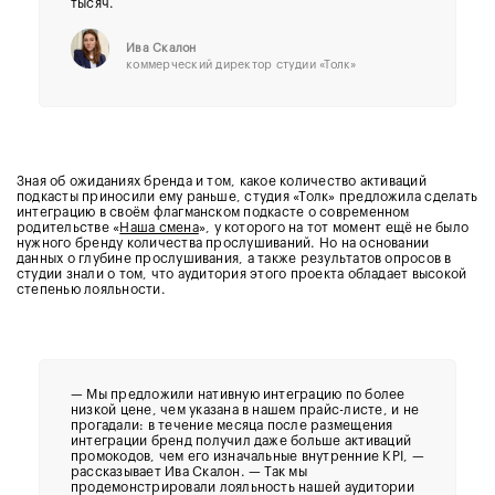
тысяч.
Ива Скалон
коммерческий директор студии «Толк»
Зная об ожиданиях бренда и том, какое количество активаций
подкасты приносили ему раньше, студия «Толк» предложила сделать
интеграцию в своём флагманском подкасте о современном
родительстве «
Наша смена
», у которого на тот момент ещё не было
нужного бренду количества прослушиваний. Но на основании
данных о глубине прослушивания, а также результатов опросов в
студии знали о том, что аудитория этого проекта обладает высокой
степенью лояльности.
— Мы предложили нативную интеграцию по более
низкой цене, чем указана в нашем прайс-листе, и не
прогадали: в течение месяца после размещения
интеграции бренд получил даже больше активаций
промокодов, чем его изначальные внутренние KPI, —
рассказывает Ива Скалон. — Так мы
продемонстрировали лояльность нашей аудитории