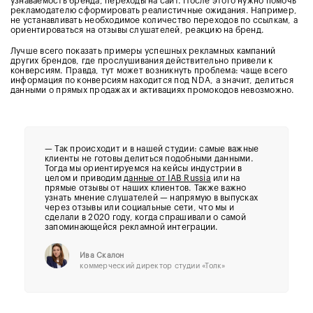
узнаваемость бренда, переходы на сайт. После этого нужно помочь
рекламодателю сформировать реалистичные ожидания. Например,
не устанавливать необходимое количество переходов по ссылкам, а
ориентироваться на отзывы слушателей, реакцию на бренд.
Лучше всего показать примеры успешных рекламных кампаний
других брендов, где прослушивания действительно привели к
конверсиям. Правда, тут может возникнуть проблема: чаще всего
информация по конверсиям находится под NDA, а значит, делиться
данными о прямых продажах и активациях промокодов невозможно.
— Так происходит и в нашей студии: самые важные
клиенты не готовы делиться подобными данными.
Тогда мы ориентируемся на кейсы индустрии в
целом и приводим
данные от IAB Russia
или на
прямые отзывы от наших клиентов. Также важно
узнать мнение слушателей — напрямую в выпусках
через отзывы или социальные сети, что мы и
сделали в 2020 году, когда спрашивали о самой
запоминающейся рекламной интеграции.
Ива Скалон
коммерческий директор студии «Толк»