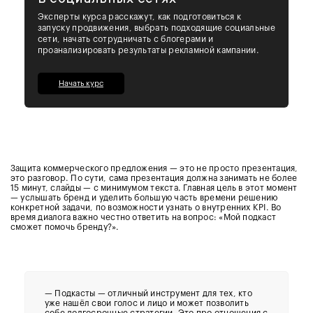
Эксперты курса расскажут, как подготовиться к
запуску продвижения, выбрать подходящие социальные
сети, начать сотрудничать с блогерами и
проанализировать результаты рекламной кампании.
Начать курс
Защита коммерческого предложения — это не просто презентация,
это разговор. По сути, сама презентация должна занимать не более
15 минут, слайды — с минимумом текста. Главная цель в этот момент
— услышать бренд и уделить большую часть времени решению
конкретной задачи, по возможности узнать о внутренних KPI. Во
время диалога важно честно ответить на вопрос: «Мой подкаст
сможет помочь бренду?».
— Подкасты — отличный инструмент для тех, кто
уже нашёл свои голос и лицо и может позволить
себе долгосрочные стратегии. Это про отношения с