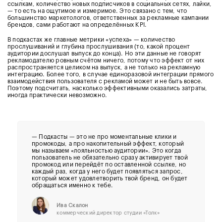
ссылкам, количество новых подписчиков в социальных сетях, лайки,
— то есть на ощутимое и измеримое. Это связано с тем, что
большинство маркетологов, ответственных за рекламные кампании
брендов, сами работают на определённых KPI.
В подкастах же главные метрики «успеха» — количество
прослушиваний и глубина прослушивания (то, какой процент
аудитории дослушал выпуск до конца). Но эти данные не говорят
рекламодателю ровным счётом ничего, потому что эффект от них
распространяется целиком на выпуск, а не только на рекламную
интеграцию. Более того, в случае единоразовой интеграции прямого
взаимодействия пользователя с рекламой может и не быть вовсе.
Поэтому подсчитать, насколько эффективными оказались затраты,
иногда практически невозможно.
— Подкасты — это не про моментальные клики и
промокоды, а про накопительный эффект, который
мы называем «лояльностью аудитории». Это когда
пользователь не обязательно сразу активирует твой
промокод или перейдёт по оставленной ссылке, но
каждый раз, когда у него будет появляться запрос,
который может удовлетворить твой бренд, он будет
обращаться именно к тебе.
Ива Скалон
коммерческий директор студии «Толк»