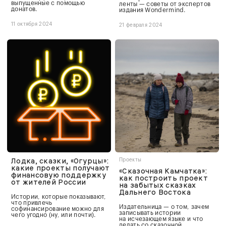
выпущенные с помощью
ленты — советы от экспертов
донатов.
издания Wondermind.
11 октября 2024
21 февраля 2024
Лодка, сказки, «Огурцы»:
Проекты
какие проекты получают
«Сказочная Камчатка»:
финансовую поддержку
как построить проект
от жителей России
на забытых сказках
Дальнего Востока
Истории, которые показывают,
что привлечь
Издательница — о том, зачем
софинансирование можно для
записывать истории
чего угодно (ну, или почти).
на исчезающем языке и что
делать со сказочной