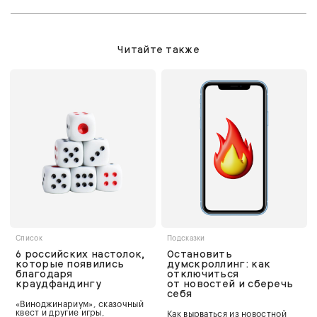
Читайте также
Список
Подсказки
6 российских настолок,
Остановить
которые появились
думскроллинг: как
благодаря
отключиться
краудфандингу
от новостей и сберечь
себя
«Виноджинариум», сказочный
квест и другие игры,
Как вырваться из новостной