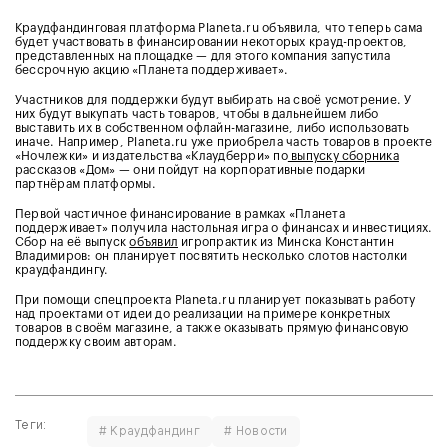
Краудфандинговая платформа Planeta.ru объявила, что теперь сама
будет участвовать в финансировании некоторых крауд-проектов,
представленных на площадке — для этого компания запустила
бессрочную акцию «Планета поддерживает».
Участников для поддержки будут выбирать на своё усмотрение. У
них будут выкупать часть товаров, чтобы в дальнейшем либо
выставить их в собственном офлайн-магазине, либо использовать
иначе. Например, Planeta.ru уже приобрела часть товаров в проекте
«Ночлежки» и издательства «Клаудберри» по
выпуску сборника
рассказов «Дом» — они пойдут на корпоративные подарки
партнёрам платформы.
Первой частичное финансирование в рамках «Планета
поддерживает» получила настольная игра о финансах и инвестициях.
Сбор на её выпуск
объявил
игропрактик из Минска Константин
Владимиров: он планирует посвятить несколько слотов настолки
краудфандингу.
При помощи спецпроекта Planeta.ru планирует показывать работу
над проектами от идеи до реализации на примере конкретных
товаров в своём магазине, а также оказывать прямую финансовую
поддержку своим авторам.
Теги:
# Краудфандинг
# Новости