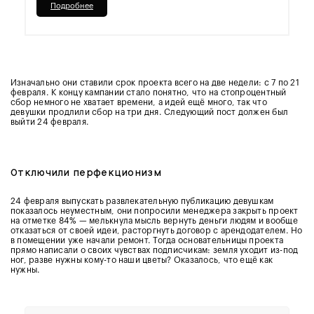
Подробнее
Изначально они ставили срок проекта всего на две недели: с 7 по 21
февраля. К концу кампании стало понятно, что на стопроцентный
сбор немного не хватает времени, а идей ещё много, так что
девушки продлили сбор на три дня. Следующий пост должен был
выйти 24 февраля.
Отключили перфекционизм
24 февраля выпускать развлекательную публикацию девушкам
показалось неуместным, они попросили менеджера закрыть проект
на отметке 84% — мелькнула мысль вернуть деньги людям и вообще
отказаться от своей идеи, расторгнуть договор с арендодателем. Но
в помещении уже начали ремонт. Тогда основательницы проекта
прямо написали о своих чувствах подписчикам: земля уходит из-под
ног, разве нужны кому-то наши цветы? Оказалось, что ещё как
нужны.