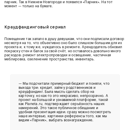
парник. Так в Нижнем Новгороде и появился «Парник». На тот
момент — только на бумаге.
Краудфандинговый сериал
Помещение так запало в душу девушкам, что они подписали договор
несмотря на то, что объективно оно было слишком большим для их
проекта и, к тому же, нуждалось в ремонте. Арендодатель обновил
покраску стен и балок за свой счёт, но оставалось довольно много
расходов: ремонт электропроводки и освещение, частичная
меблировка, озеленение пространства, инвентарь.
— Мы подсчитали примерный бюджет и поняли, что
выхода три: кредит, займ у родственников и
краудфандинг. Была мысль сделать сбор на
карточку, но как-то это некрасиво, непрозрачно. А
проект на большой и узнаваемой платформе, такой
как Planeta.ru, подтверждает серьёзность наших
намерений. Это такое публичное обещание и
удобная презентация идеи: сразу можно посмотреть
наше интервью, картинки-референсы того, как мы
видим «Парник», выбрать вознаграждение.