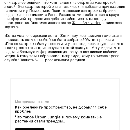
они заранее решили, что хотят видеть на открытии мастерской
людей, благодаря которой она и появилась, и добавили приглашения
на вечеринку. Помощницы Полины сделали для проекта брелки-
подвески с парниками, а Елена Баланова, уже работавшая с крауд-
платформой, предложила добавить абонементы на аренду
пространства. Знакомая иллюстратор
Женя Arrrtvader
нарисовала
картину.
«Когда мы анонсировали лот от Жени, другие знакомые тоже стали
предлагать лоты от себя. Уже было собрано 50%, по правилам
«Планеты» проект был успешным, и у нас создалось ощущение, что
люди просто хотят прикоснуться к этой движухе. Мы увидели, что
подняли большую информационную волну: о нас писали паблики,
медиа. К кому-то мы обращались напрямую, кому-то писала пресс-
служба "Планеты"», — рассказывают девушки.
Материалы по теме
Как озеленить пространство, не добавляя себе
проблем
Что такое Urban Jungle и почему комнатные
растения стали трендом..