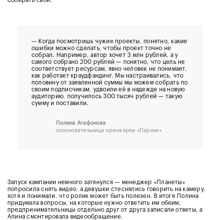
— Когда посмотришь чужие проекты, понятно, какие
ошибки можно сделать, чтобы проект точно не
собрал. Например, автор хочет 3 млн рублей, а у
самого собрано 200 рублей — понятно, что цель не
соответствует ресурсам, явно человек не понимает,
как работает краудфандинг. Мы настраивались, что
половину от заявленной суммы мы можем собрать по
своим подписчикам, удвоили её в надежде на новую
аудиторию, получилось 300 тысяч рублей — такую
сумму и поставили.
Полина Агафонова
соосновательница оранжереи «Парник»
Запуск кампании немного затянулся — менеджер «Планеты»
попросила снять видео, а девушки стеснялись говорить на камеру,
хотя и понимали, что ролик может быть полезен. В итоге Полина
придумала вопросы, на которые нужно ответить им обеим,
предпринимательницы отдельно друг от друга записали ответы, а
Алина смонтировала видеообращение.