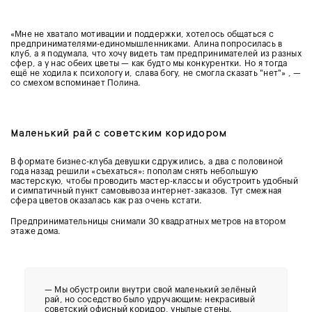
«Мне не хватало мотивации и поддержки, хотелось общаться с
предпринимателями-единомышленниками. Алина попросилась в
клуб, а я подумала, что хочу видеть там предпринимателей из разных
сфер, а у нас обеих цветы — как будто мы конкурентки. Но я тогда
ещё не ходила к психологу и, слава богу, не смогла сказать "нет"» , —
со смехом вспоминает Полина.
Маленький рай с советским коридором
В формате бизнес-клуба девушки сдружились, а два с половиной
года назад решили «съехаться»: пополам снять небольшую
мастерскую, чтобы проводить мастер-классы и обустроить удобный
и симпатичный пункт самовывоза интернет-заказов. Тут смежная
сфера цветов оказалась как раз очень кстати.
Предпринимательницы снимали 30 квадратных метров на втором
этаже дома.
— Мы обустроили внутри свой маленький зелёный
рай, но соседство было удручающим: некрасивый
советский офисный коридор, унылые стены.