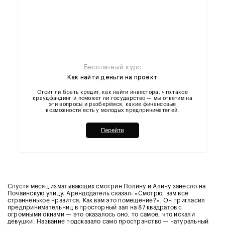
Бесплатный курс
Как найти деньги на проект
Стоит ли брать кредит, как найти инвестора, что такое
краудфандинг и поможет ли государство — мы ответим на
эти вопросы и разберёмся, какие финансовые
возможности есть у молодых предпринимателей.
Перейти
Спустя месяц изматывающих смотрин Полину и Алину занесло на
Почаинскую улицу. Арендодатель сказал: «Смотрю, вам всё
странненькое нравится. Как вам это помещение?». Он пригласил
предпринимательниц в просторный зал на 87 квадратов с
огромными окнами — это оказалось оно, то самое, что искали
девушки. Название подсказало само пространство — натуральный