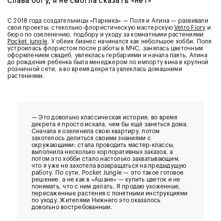
Слава богу, я не смогла сказать «нет»
С 2018 года создательницы «Парника» — Поля и Алина — развивали
свои проекты: стекольно-флористическую мастерскую
Vetro Fiory
и
бюро по озеленению, подбору и уходу за комнатными растениями
Pocket_jungle
. У обеих бизнес начинался как небольшое хобби. Поля
устроилась флористом после работы в МЧС, занялась цветочным
оформлением свадеб, увлеклась гербариями и начала паять. Алина
до рождения ребенка была менеджером по импорту вина в крупной
розничной сети, а во время декрета увлеклась домашними
растениями.
— Это довольно классическая история: во время
декрета я просто искала, чем бы ещё заняться дома.
Сначала я озеленила свою квартиру, потом
захотелось делиться своими знаниями с
окружающими: стала проводить мастер-классы,
выполнила несколько корпоративных заказов, а
потом это хобби стало настолько захватывающим,
что я уже не захотела возвращаться на предыдущую
работу. По сути, Pocket Jungle — это такое готовое
решение, а не как в «Ашане» — купить цветок и не
понимать, что с ним делать. Я продаю ухоженные,
пересаженные растения с понятными инструкциями
по уходу. Жителями Нижнего это оказалось
довольно востребованным.