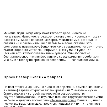
«Многие люди, когда открывают какое-то дело, ничего не
показывают. Наверное, это какое-то суеверие: откроемся — тогда и
расскажем. Мы же сделали наоборот. Мои знакомые, которые не
связаны ни с растениями, ни с малым бизнесом, сказали, что
смотрели за нашим краудфандингом как за сериалом, потому что это
была интересная история. Например, я вожу мини-купер, и в
Нижнем есть клуб водителей мини-куперов. Они абсолютно
бесплатно репостнули информацию о крауд-кампании к себе, хотя
мне бы и в голову не пришло их попросить», — вспоминает Алина.
Проект завершился 24 февраля
На подготовку «Парника» не было много времени: помещение нашли
в начале февраля, открытие запланировали на 25 марта — нужно
было съезжать из старой мастерской и вовсю заниматься
обустройством новой. На изучение нюансов карудфандинга времени
не было — девушки посмотрели
обучающий ролик
Planeta.ru, нашли
несколько вдохновляющих проектов, поддержали их – и принялись
собирать свой.