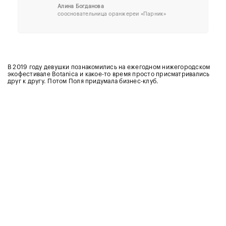
Алина Богданова
соосновательница оранжереи «Парник»
В 2019 году девушки познакомились на ежегодном нижегородском
экофестивале Botanica и какое-то время просто присматривались
друг к другу. Потом Поля придумала бизнес-клуб.