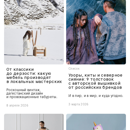
От классики
Список
до дерзости: какую
Узоры, киты и северное
мебель производят
сияние: 9 толстовок
в локальных мастерских
с авторской вышивкой
от российских брендов
Роскошный винтаж,
дагестанский дизайн
И в пир, и в мир, и куда угодно.
и провокационные табуреты.
3 марта 2026
8 апреля 2026