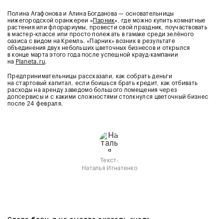
Полина Агафонова и Алина Богданова — основательницы
нижегородской оранжереи «
Парник
», где можно купить комнатные
растения или флорариумы, провести свой праздник, поучаствовать
в мастер-классе или просто полежать в гамаке среди зелёного
оазиса с видом на Кремль. «Парник» возник в результате
объединения двух небольших цветочных бизнесов и открылся
в конце марта этого года после успешной крауд-кампании
на
Planeta.ru
.
Предпринимательницы рассказали, как собрать деньги
на стартовый капитал, если боишься брать кредит, как отбивать
расходы на аренду заведомо большого помещения через
допсервисы и с какими сложностями столкнулся цветочный бизнес
после 24 февраля.
Текст:
Наталья Игнатенко