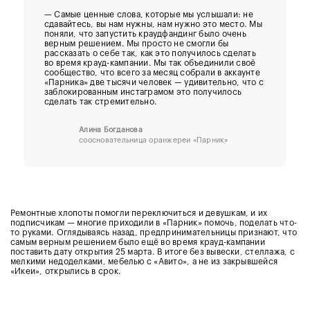
— Самые ценные слова, которые мы услышали: не
сдавайтесь, вы нам нужны, нам нужно это место. Мы
поняли, что запустить краудфандинг было очень
верным решением. Мы просто не смогли бы
рассказать о себе так, как это получилось сделать
во время крауд-кампании. Мы так объединили своё
сообщество, что всего за месяц собрали в аккаунте
«Парника» две тысячи человек — удивительно, что с
заблокированным инстаграмом это получилось
сделать так стремительно.
Алина Богданова
соосновательница оранжереи «Парник»
Ремонтные хлопоты помогли переключиться и девушкам, и их
подписчикам — многие приходили в «Парник» помочь, поделать что-
то руками. Оглядываясь назад, предпринимательницы признают, что
самым верным решением было ещё во время крауд-кампании
поставить дату открытия 25 марта. В итоге без вывески, стеллажа, с
мелкими недоделками, мебелью с «Авито», а не из закрывшейся
«Икеи», открылись в срок.