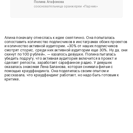
Полина Агафонова
соосновательница оранжереи «Парник»
Алина поначалу отнеслась к идее скептично. Она попыталась
сопоставить количество подписчиков в инстаграмах обоих проектов
и количество активной аудитории. «30% от наших подписчиков
смотрят сторис, среди них активной аудитории еще 30%. Ну да, они
скинут по 100 рублей», — казалось девушке. Полина пыталась
убедить подругу, что активная аудитория включится в проект и
сделает репосты, заработает сарафанное радио. У девушек
оказалась знакомая Лена Баланова, которая снимала фильм с
помощью краудфандинга. Она поделилась своим опытом и
рассказала, что краудфандинг работает, но надо быть готовым к
критике.