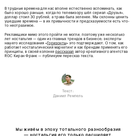
В трудные времена для нас вполне естественно вспоминать, как
было хорошо раньше, когда по телевизору шёл сериал «Друзья»,
доллар стоил 30 рублей, а трава была зеленее. Мы склонны ценить
ушедшие времена — в их привычности и предсказуемости есть что-
то неотразимое.
Рекламщики мимо этого пройти не могли, поэтому уже несколько
лет ностальгия — один из главных трендов в бизнесе; эксперты
нашего исследования «
Горизонты
» это подтверждают. О том, как
работает ностальгический маркетинг и как брендам применять его
принципы, в своей колонке
рассказал
автор креативного агентства
RGC Киран Франк — публикуем пересказ текста.
Текст:
Даниил Ремпель
Мы живём в эпоху тотального разнообразия
— ностальгия его только расширяет.