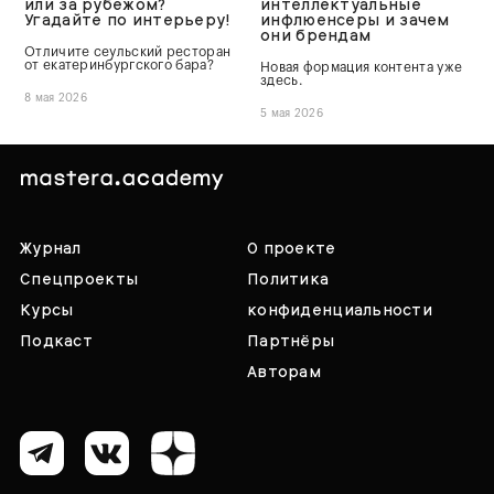
или за рубежом?
интеллектуальные
Угадайте по интерьеру!
инфлюенсеры и зачем
они брендам
Отличите сеульский ресторан
от екатеринбургского бара?
Новая формация контента уже
здесь.
8 мая 2026
5 мая 2026
Журнал
О проекте
Спецпроекты
Политика
Курсы
конфиденциальности
Подкаст
Партнёры
Авторам