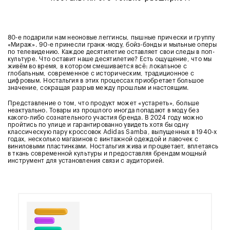
80-е подарили нам неоновые леггинсы, пышные прически и группу
«Мираж». 90-е принесли гранж-моду, бойз-бэнды и мыльные оперы
по телевидению. Каждое десятилетие оставляет свои следы в поп-
культуре. Что оставит наше десятилетие? Есть ощущение, что мы
живём во время, в котором смешивается всё: локальное с
глобальным, современное с историческим, традиционное с
цифровым. Ностальгия в этих процессах приобретает большое
значение, сокращая разрыв между прошлым и настоящим.
Представление о том, что продукт может «устареть», больше
неактуально. Товары из прошлого иногда попадают в моду без
какого-либо сознательного участия бренда. В 2024 году можно
пройтись по улице и гарантированно увидеть хотя бы одну
классическую пару кроссовок Adidas Samba, выпущенных в 1940-х
годах, несколько магазинов с винтажной одеждой и лавочек с
виниловыми пластинками. Ностальгия жива и процветает, вплетаясь
в ткань современной культуры и предоставляя брендам мощный
инструмент для установления связи с аудиторией.