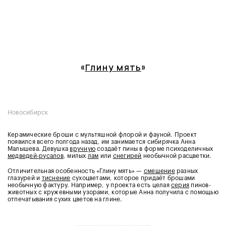
«
Глину мять
»
Новосибирск
Керамические броши с мультяшной флорой и фауной. Проект
появился всего полгода назад, им занимается сибирячка Анна
Малышева. Девушка
вручную
создаёт пины в форме психоделичных
медведей-русалов
,
милых
лам
или
снегирей
необычной расцветки.
Отличительная особенность «Глину мять» —
смешение
разных
глазурей и
тиснение
сухоцветами, которое придаёт брошами
необычную фактуру. Например, у проекта есть целая
серия
пинов-
животных с кружевными узорами, которые Анна получила с помощью
отпечатывания сухих цветов на глине.