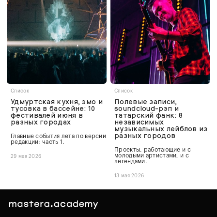
Список
Список
Удмуртская кухня, эмо и
Полевые записи,
тусовка в бассейне: 10
soundcloud-рэп и
фестивалей июня в
татарский фанк: 8
разных городах
независимых
музыкальных лейблов из
разных городов
Главные события лета по версии
редакции: часть 1.
Проекты, работающие и с
молодыми артистами, и с
29 мая 2026
легендами.
13 мая 2026