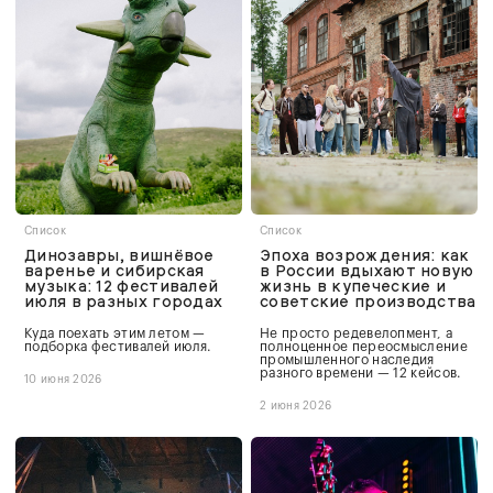
Список
Список
Динозавры, вишнёвое
Эпоха возрождения: как
варенье и сибирская
в России вдыхают новую
музыка: 12 фестивалей
жизнь в купеческие и
июля в разных городах
советские производства
Куда поехать этим летом —
Не просто редевелопмент, а
подборка фестивалей июля.
полноценное переосмысление
промышленного наследия
разного времени — 12 кейсов.
10 июня 2026
2 июня 2026