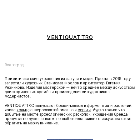
VENTIQUATTRO
Волгоград
Примитивистские украшения из латуни и меди. Проект в 2015 году
запустили художник Станислав Фролов и архитектор Евгения
Резникова. Изделия мастерской — нечто среднее между искусством
доисторических времён и произведениями художников-
модернистов.
VENTIQUATTRO выпускают броши-кляксы в форме птиц и растений,
яркие
кольца
с шероховатой эмалью и
серьги
, будто только что
добытые на месте археологических раскопок. Украшения бренда
придутся по душе не всем, но любителям наивного искусства стоит
обратить на марку внимание.