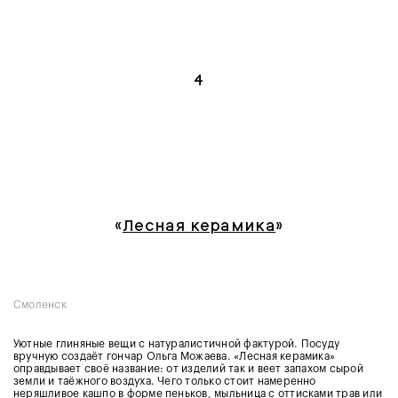
4
«
Лесная керамика
»
Смоленск
Уютные глиняные вещи с натуралистичной фактурой. Посуду
вручную создаёт гончар Ольга Можаева. «Лесная керамика»
оправдывает своё название: от изделий так и веет запахом сырой
земли и таёжного воздуха. Чего только стоит намеренно
неряшливое кашпо
в форме пеньков,
мыльница
с оттисками трав или