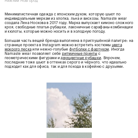
Нижний Новгород
Минималистичная одежда с японским духом, которую шьют по
индивидуальным меркам из хлопка, льна и вискозы. Namaste wear
создала Лена Носкова в 2017 году. Марка выпускает кимоно сложного
кроя, свободные платья-рубашки, лаконичные сарафаны-комбинации
и кюлоты, которые можно носить и в холодную погоду.
Большая часть вещей бренда выполнена в приглушённой палитре: на
странице проекта в Instagram можно встретить костюмы
цвета
мокрого песка
или нежно-голубые
футболки с фартуком
. Иногда
Namaste wear позволяет себе
ритмичные принты
с
геометрическими фигурами и
двухцветные рубашки
. Впрочем,
последние тоже шьют в оттенках серого и чёрного, что идеально
подходит как для офиса, так и для похода в кофейню с друзьями.