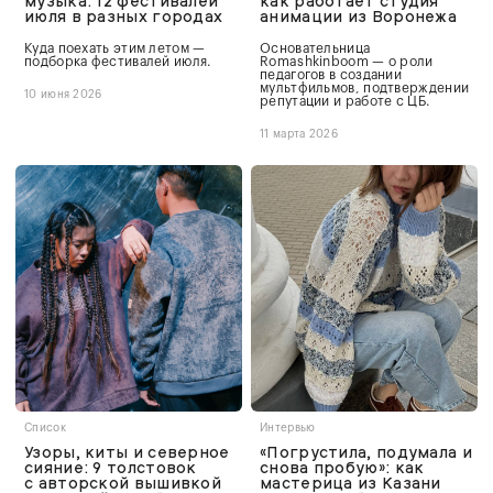
музыка: 12 фестивалей
как работает студия
июля в разных городах
анимации из Воронежа
Куда поехать этим летом —
Основательница
подборка фестивалей июля.
Romashkinboom — о роли
педагогов в создании
мультфильмов, подтверждении
10 июня 2026
репутации и работе с ЦБ.
11 марта 2026
Список
Интервью
Узоры, киты и северное
«Погрустила, подумала и
сияние: 9 толстовок
снова пробую»: как
с авторской вышивкой
мастерица из Казани