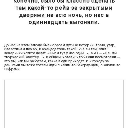
Конечно, было бы классно сделать
там какой-то рейв за закрытыми
дверями на всю ночь, но нас в
одиннадцать выгоняли.
До нас на этом заводе были совсем мутные истории: трэш, угар,
блевотина и пожар, и арендодатель такой: «Чё вы там, опять
вечеринки хотите делать? Были тут у нас одни…», а мы — «Не, мы
творческий кластер…». В общем, хотели, чтобы они посмотрели —
кто мы, как мы работаем, какие люди приходят. И к городу за
деньгами мы тоже хотели идти с каким-то бэкграундом, с какими-то
цифрами.