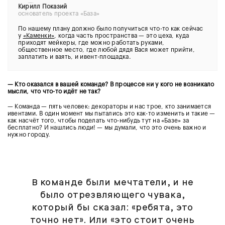
Кирилл Показий
основатель проекта «База»
По нашему плану должно было получиться что-то как сейчас
у
«Каменки»
, когда часть пространства — это цеха, куда
приходят мейкеры, где можно работать руками,
общественное место, где любой дядя Вася может прийти,
заплатить и ваять, и ивент-площадка.
— Кто оказался в вашей команде? В процессе ни у кого не возникало
мысли, что что-то идёт не так?
— Команда — пять человек: декораторы и нас трое, кто занимается
ивентами. В один момент мы пытались это как-то изменить и такие —
как насчёт того, чтобы поделать что-нибудь тут на «Базе» за
бесплатно? И нашлись люди! — мы думали, что это очень важно и
нужно городу.
В команде были мечтатели, и не
было отрезвляющего чувака,
который бы сказал: «ребята, это
точно нет». Или «это стоит очень