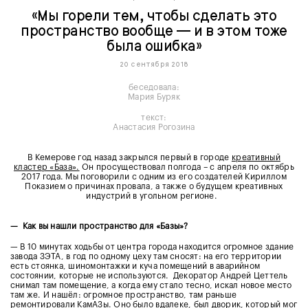
«Мы горели тем, чтобы сделать это
пространство вообще — и в этом тоже
была ошибка»
20 сентября 2018
беседовала:
Мария Буряк
текст:
Анастасия Рогозина
В Кемерове год назад закрылся первый в городе
креативный
кластер «База».
Он просуществовал полгода – с апреля по октябрь
2017 года. Мы поговорили с одним из его создателей Кириллом
Показием о причинах провала, а также о будущем креативных
индустрий в угольном регионе.
— Как вы нашли пространство для «Базы»?
—
В 10 минутах ходьбы от центра города находится огромное здание
завода ЗЭТА, в год по одному цеху там сносят: на его территории
есть стоянка, шиномонтажки и куча помещений в аварийном
состоянии, которые не используются. Декоратор Андрей Цеттель
снимал там помещение, а когда ему стало тесно, искал новое место
там же. И нашёл: огромное пространство, там раньше
ремонтировали КамАЗы. Оно было вдалеке, был дворик, который мог