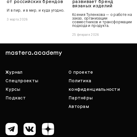
от российских брендов
развивает бренд
вязаных изделий
И в пир, и в мир, и куда угодно.
Ксения Туленкова — о работе на
заказ, организации
3 марта 2026
совместников и трансформации
подхода и продукта.
25 февраля 2026
Журнал
О проекте
Спецпроекты
Политика
Курсы
конфиденциальности
Подкаст
Партнёры
Авторам