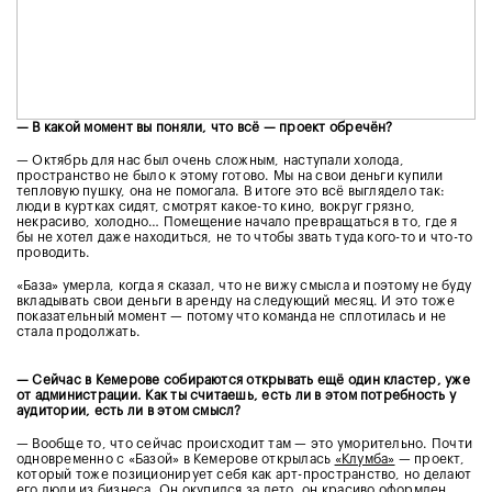
— В какой момент вы поняли, что всё — проект обречён?
— Октябрь для нас был очень сложным, наступали холода,
пространство не было к этому готово. Мы на свои деньги купили
тепловую пушку, она не помогала. В итоге это всё выглядело так:
люди в куртках сидят, смотрят какое-то кино, вокруг грязно,
некрасиво, холодно… Помещение начало превращаться в то, где я
бы не хотел даже находиться, не то чтобы звать туда кого-то и что-то
проводить.
«База» умерла, когда я сказал, что не вижу смысла и поэтому не буду
вкладывать свои деньги в аренду на следующий месяц. И это тоже
показательный момент — потому что команда не сплотилась и не
стала продолжать.
— Сейчас в Кемерове собираются открывать ещё один кластер, уже
от администрации. Как ты считаешь, есть ли в этом потребность у
аудитории, есть ли в этом смысл?
— Вообще то, что сейчас происходит там — это уморительно. Почти
одновременно с «Базой» в Кемерове открылась
«Клумба»
— проект,
который тоже позиционирует себя как арт-пространство, но делают
его люди из бизнеса. Он окупился за лето, он красиво оформлен,