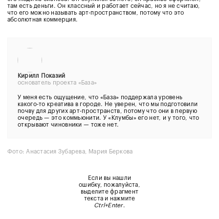
там есть деньги. Он классный и работает сейчас, но я не считаю,
что его можно называть арт-пространством, потому что это
абсолютная коммерция.
Кирилл Показий
основатель проекта «База»
У меня есть ощущение, что «База» поддержала уровень
какого-то креатива в городе. Не уверен, что мы подготовили
почву для других арт-пространств, потому что они в первую
очередь — это коммьюнити. У «Клумбы» его нет, и у того, что
открывают чиновники — тоже нет.
Фото: Анастасия Зубарева, Мария Беркова
Если вы нашли
ошибку, пожалуйста,
выделите фрагмент
текста и нажмите
Ctrl+Enter
.