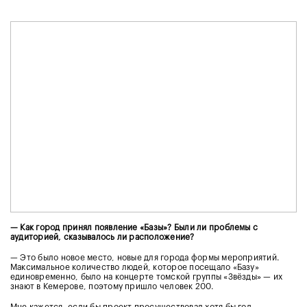
— Как город принял появление «Базы»? Были ли проблемы с
аудиторией, сказывалось ли расположение?
— Это было новое место, новые для города формы мероприятий.
Максимальное количество людей, которое посещало «Базу»
единовременно, было на концерте томской группы «Звёзды» — их
знают в Кемерове, поэтому пришло человек 200.
Мне кажется, если бы проект просуществовал хотя бы год —