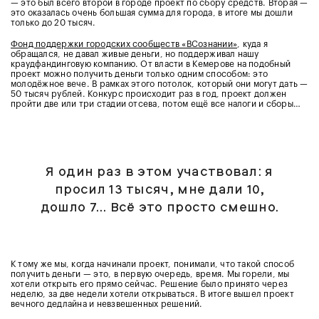
— это был всего второй в городе проект по сбору средств. Вторая —
это оказалась очень большая сумма для города, в итоге мы дошли
только до 20 тысяч.
Фонд поддержки городских сообществ «ВСознании»
, куда я
обращался, не давал живые деньги, но поддерживал нашу
краудфандинговую компанию. От власти в Кемерове на подобный
проект можно получить деньги только одним способом: это
молодёжное вече. В рамках этого потолок, который они могут дать —
50 тысяч рублей. Конкурс происходит раз в год, проект должен
пройти две или три стадии отсева, потом ещё все налоги и сборы…
Я один раз в этом участвовал: я
просил 13 тысяч, мне дали 10,
дошло 7… Всё это просто смешно.
К тому же мы, когда начинали проект, понимали, что такой способ
получить деньги — это, в первую очередь, время. Мы горели, мы
хотели открыть его прямо сейчас. Решение было принято через
неделю, за две недели хотели открываться. В итоге вышел проект
вечного дедлайна и невзвешенных решений.