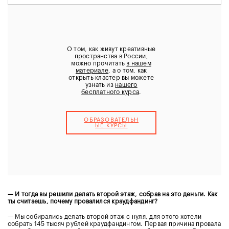
О том, как живут креативные
пространства в России,
можно прочитать
в нашем
материале
, а о том, как
открыть кластер вы можете
узнать из
нашего
бесплатного курса
.
ОБРАЗОВАТЕЛЬН
ЫЕ КУРCЫ
— И тогда вы решили делать второй этаж, собрав на это деньги. Как
ты считаешь, почему провалился краудфандинг?
— Мы собирались делать второй этаж с нуля, для этого хотели
собрать 145 тысяч рублей краудфандингом. Первая причина провала