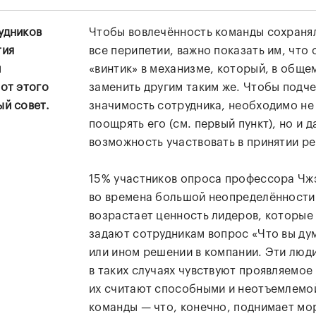
удников
Чтобы вовлечённость команды сохраня
тия
все перипетии, важно показать им, что 
й
«винтик» в механизме, который, в общем
 от этого
заменить другим таким же. Чтобы подче
ый совет.
значимость сотрудника, необходимо не
поощрять его (см. первый пункт), но и д
возможность участвовать в принятии р
15% участников опроса профессора Чжэ
во времена большой неопределённости
возрастает ценность лидеров, которые
задают сотрудникам вопрос «Что вы ду
или ином решении в компании. Эти люд
в таких случаях чувствуют проявляемое 
их считают способными и неотъемлемо
команды — что, конечно, поднимает мо