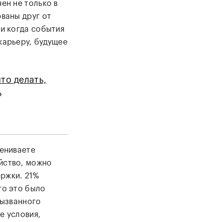
ен не только в
рваны друг от
 и когда события
карьеру, будущее
то делать,
»
цениваете
йство, можно
ржки. 21%
то это было
вызванного
е условия,