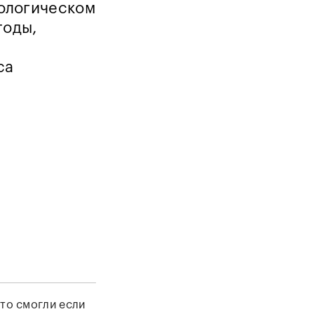
ологическом
тоды,
са
то смогли если