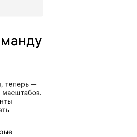
оманду
я, теперь —
х масштабов.
енты
ать
орые