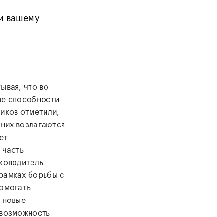
 и вашему
ывая, что во
ые способности
ников отметили,
 них возлагаются
ет
 часть
уководитель
рамках борьбы с
помогать
и новые
 возможность