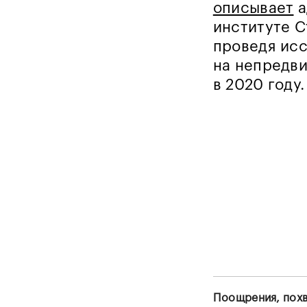
описывает
а
институте С
проведя ис
на непредви
в 2020 году.
Поощрения, пох