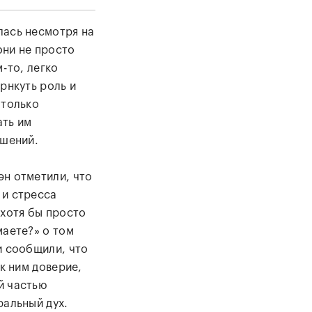
лась несмотря на
они не просто
-то, легко
рнкуть роль и
 только
ать им
ешений.
н отметили, что
 и стресса
 хотя бы просто
маете?» о том
и сообщили, что
к ним доверие,
й частью
ральный дух.