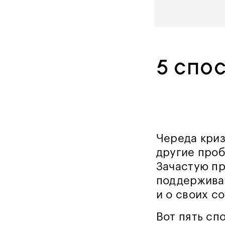
5 спо
Череда криз
другие проб
Зачастую пр
поддерживат
и о своих с
Вот пять сп