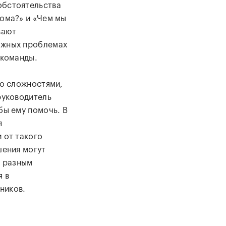
обстоятельства
дома?» и «Чем мы
вают
ожных проблемах
 команды.
со сложностями,
руководитель
бы ему помочь. В
я
 от такого
шения могут
к разным
я в
ников.