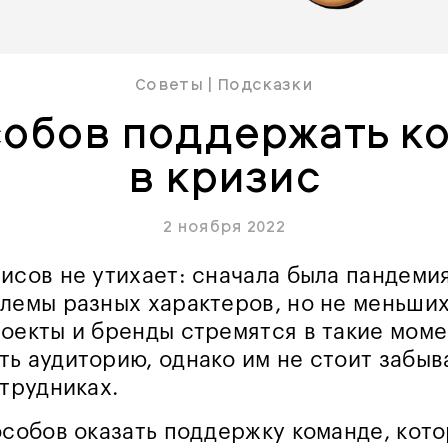
Советы
|
Подсказки
собов поддержать к
в кризис
2 ноября 2022
исов не утихает: сначала была пандеми
лемы разных характеров, но не меньши
оекты и бренды стремятся в такие мом
ь аудиторию, однако им не стоит забыв
отрудниках.
особов оказать поддержку команде, кот