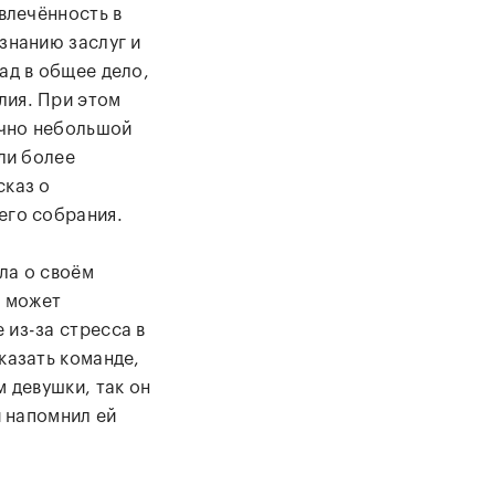
овлечённость в
знанию заслуг и
ад в общее дело,
лия. При этом
чно небольшой
али более
сказ о
его собрания.
ла о своём
е может
 из-за стресса в
казать команде,
м девушки, так он
и напомнил ей