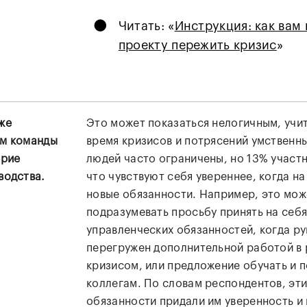
•
Читать: «
Инструкция: как вам
проекту пережить кризис
»
же
Это может показаться нелогичным, учит
ам команды
время кризисов и потрясений умственн
ерие
людей часто ограничены, но 13% участ
водства.
что чувствуют себя увереннее, когда на
новые обязанности. Например, это мож
подразумевать просьбу принять на себя
управленческих обязанностей, когда р
перегружен дополнительной работой в 
кризисом, или предложение обучать и 
коллегам. По словам респондентов, эт
обязанности придали им уверенность и