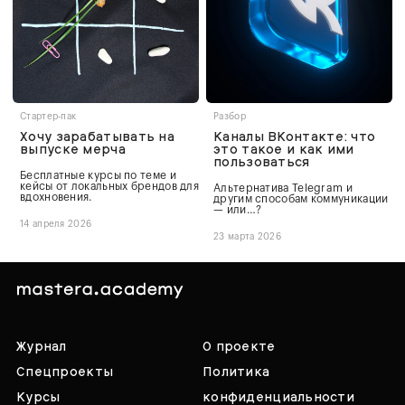
Стартер-пак
Разбор
Хочу зарабатывать на
Каналы ВКонтакте: что
выпуске мерча
это такое и как ими
пользоваться
Бесплатные курсы по теме и
кейсы от локальных брендов для
Альтернатива Telegram и
вдохновения.
другим способам коммуникации
— или…?
14 апреля 2026
23 марта 2026
Журнал
О проекте
Спецпроекты
Политика
Курсы
конфиденциальности