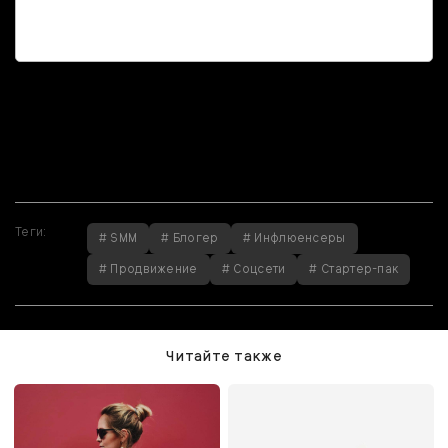
Если вы нашли
ошибку, пожалуйста,
выделите фрагмент
текста и нажмите
Ctrl+Enter
.
Теги:
# SMM
# Блогер
# Инфлюенсеры
# Продвижение
# Соцсети
# Стартер-пак
Читайте также