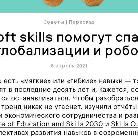
Советы
|
Пересказ
oft skills помогут сп
глобализации и роб
8 апреля 2021
 то есть «мягкие» или «гибкие» навыки — т
ят в последние десять лет и, кажется, 
ся останавливаться. Чтобы разобраться
 тренд никак не угаснет, изучили отчёты
 экономического сотрудничества и раз
re of Education and Skills 2030
и
Skills O
пективах развития навыков в современн