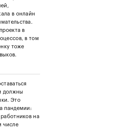
ией,
ала в онлайн
имательства.
проекта в
оцессов, в том
ёнку тоже
выков.
оставаться
и должны
ки. Это
а пандемии:
 работников на
м числе