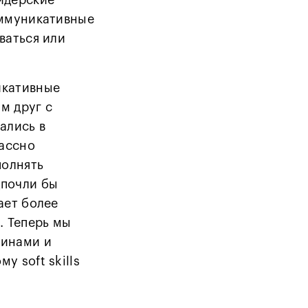
оммуникативные
ваться или
икативные
м друг с
ались в
лассно
полнять
дпочли бы
ает более
 Теперь мы
шинами и
у soft skills