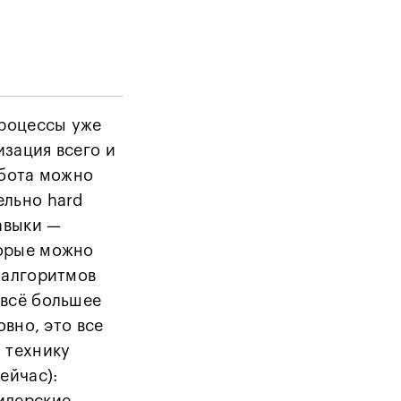
роцессы уже
изация всего и
обота можно
ельно hard
навыки —
торые можно
и алгоритмов
 всё большее
овно, это все
м технику
ейчас):
идерские