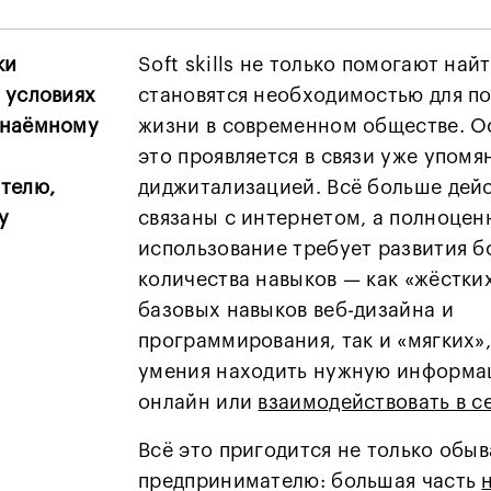
ки
Soft skills не только помогают най
 условиях
становятся необходимостью для п
 наёмному
жизни в современном обществе. О
это проявляется в связи уже упомя
телю,
диджитализацией. Всё больше дей
у
связаны с интернетом, а полноцен
использование требует развития 
количества навыков — как «жёстких
базовых навыков веб-дизайна и
программирования, так и «мягких»
умения находить нужную информац
онлайн или
взаимодействовать в с
Всё это пригодится не только обыв
предпринимателю: большая часть