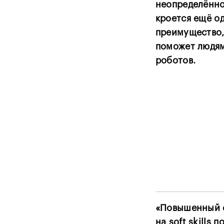
неопределённо
кроется ещё о
преимущество,
поможет людям
роботов.
«Повышенный 
на soft skills 