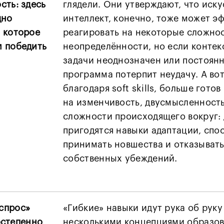
сть: здесь
глядели. Они утверждают, что иск
дно
интеллект, конечно, тоже может э
 которое
реагировать на некоторые сложно
 победить
неопределённости, но если конте
задачи неоднозначен или постоянн
программа потерпит неудачу. А вот
благодаря soft skills, больше гото
на изменчивость, двусмысленность
сложности происходящего вокруг: 
пригодятся навыки адаптации, спо
принимать новшества и отказывать
собственных убеждений.
спрос»
«Гибкие» навыки идут рука об руку
постепенно
несколькими концепциями образов