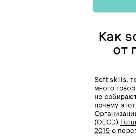
Как s
от 
Soft skills,
много говор
не собирают
почему этот
Организации
(OECD)
Futu
2019
о перс