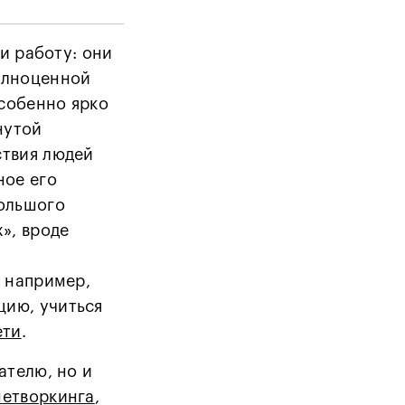
ти работу: они
олноценной
собенно ярко
нутой
ствия людей
ное его
большого
», вроде
, например,
ию, учиться
ети
.
ателю, но и
нетворкинга
,