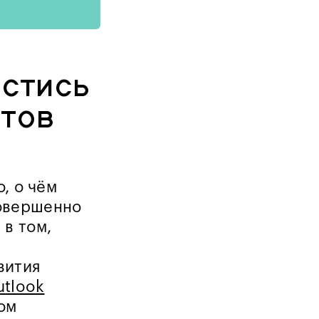
астись
отов
о, о чём
совершенно
 в том,
вития
utlook
ом