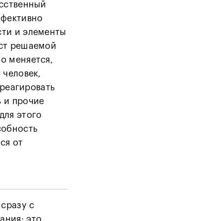
усственный
ффективно
сти и элементы
кст решаемой
о меняется,
 человек,
в реагировать
 и прочие
для этого
собность
ся от
 сразу с
ания: это