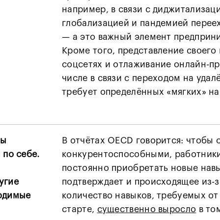
например, в связи с диджитализац
глобализацией и пандемией переех
— а это важный элемент предприн
Кроме того, представление своего 
соцсетях и отлаживание онлайн-пр
числе в связи с переходом на удал
требует определённых «мягких» на
ны
В отчётах OECD говорится: чтобы 
 по себе.
конкурентоспособными, работник
т
постоянно приобретать новые навы
угие
подтверждает и происходящее из-з
одимые
количество навыков, требуемых от
старте,
существенно выросло
в то