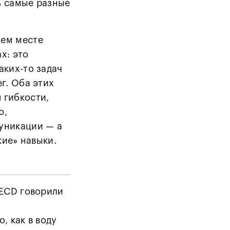
ь самые разные
чем месте
х: это
аких-то задач
г. Оба этих
 гибкости,
ю,
уникации — а
гкие» навыки.
OECD говорили
, как в воду