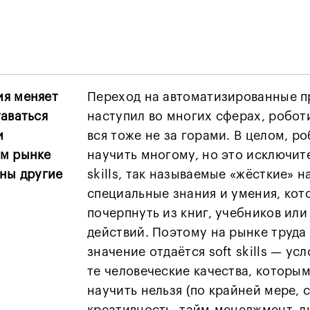
я меняет
Переход на автоматизированные п
таваться
наступил во многих сферах, робот
и
вся тоже не за горами. В целом, р
м рынке
научить многому, но это исключит
жны другие
skills, так называемые «жёсткие» 
специальные знания и умения, ко
почерпнуть из книг, учебников ил
действий. Поэтому на рынке труда
значение отдаётся soft skills — усл
те человеческие качества, которы
научить нельзя (по крайней мере, с
креативность, тайм-менеджмент, л