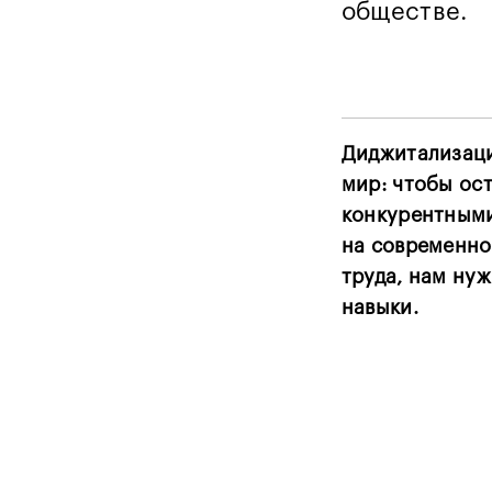
обществе.
Диджитализаци
мир: чтобы ос
конкурентным
на современно
труда, нам ну
навыки.