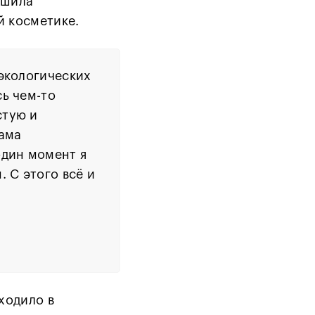
ешила
й косметике.
 экологических
сь чем-то
стую и
сама
один момент я
 С этого всё и
ходило в