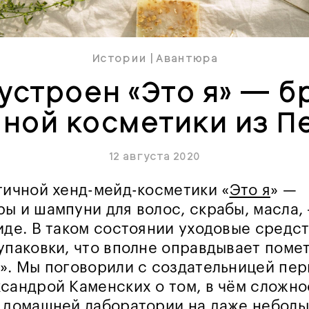
Истории
|
Авантюра
 устроен «Это я» — б
чной косметики из П
12 августа 2020
тичной хенд-мейд-косметики «
Это я
» —
ы и шампуни для волос, скрабы, масла, 
иде. В таком состоянии уходовые средст
упаковки, что вполне оправдывает поме
». Мы поговорили с создательницей пе
сандрой Каменских о том, в чём сложно
з домашней лаборатории на даже небол