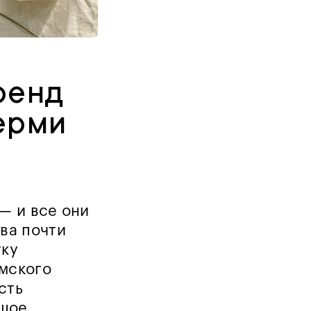
ренд
ерми
— и все они
ва почти
тку
рмского
сть
ьшое