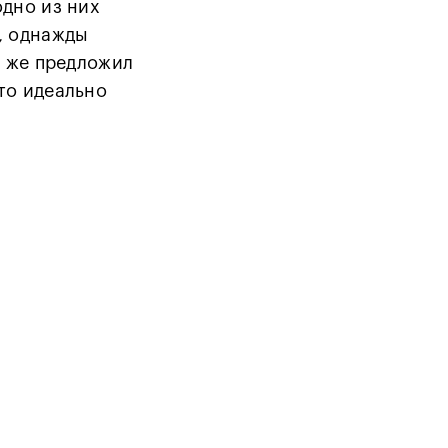
одно из них
я, однажды
й же предложил
то идеально