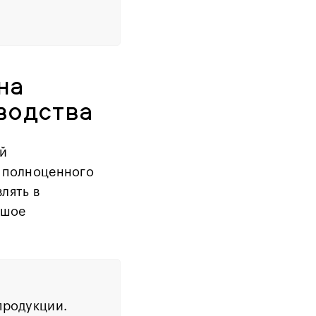
на
зводства
ей
я полноценного
лять в
ьшое
продукции.