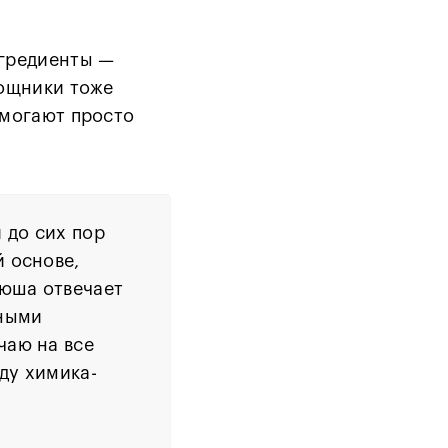
нгредиенты —
мощники тоже
омогают просто
 до сих пор
 основе,
сюша отвечает
нными
чаю на все
ду химика-