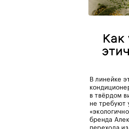
Как
эти
В линейке э
кондиционер
в твёрдом в
не требуют 
«экологично
бренда Алек
перехода и