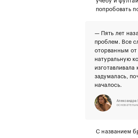
учёбу и фулта
попробовать п
— Пять лет наз
проблем. Все с
оторванным от 
натуральную ко
изготавливала 
задумалась, по
началось.
Александра
основательн
С названием б