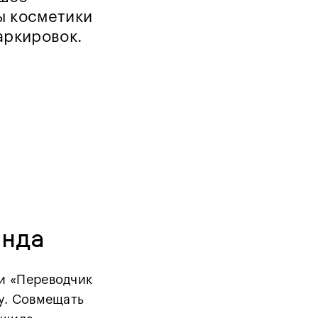
ы косметики
аркировок.
енда
ти «Переводчик
ру. Совмещать