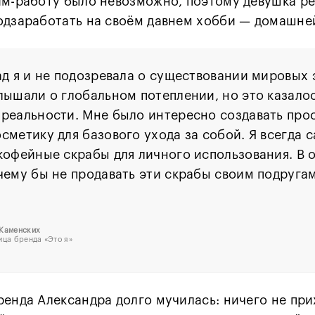
йм-работу было невозможно, поэтому девушка р
одзаработать на своём давнем хобби — домашне
ад я и не подозревала о существовании мировых
лышали о глобальном потеплении, но это казало
реальности. Мне было интересно создавать про
сметику для базового ухода за собой. Я всегда 
кофейные скрабы для личного использования. В 
чему бы не продавать эти скрабы своим подругам.
 Каменских
ица бренда
«Это я»
ренда Александра долго мучилась: ничего не при