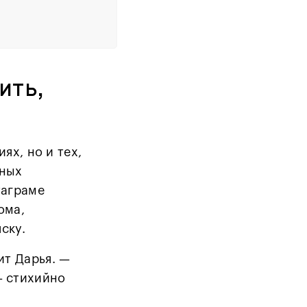
ить,
ях, но и тех,
ьных
таграме
ома,
яску.
ит Дарья. —
— стихийно