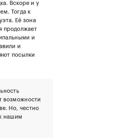
а. Вскоре и у
ем. Тогда к
эта. Её зона
ья продолжает
ципальными и
авили и
ляют посылки
льность
ет возможности
е. Но, честно
 к нашим