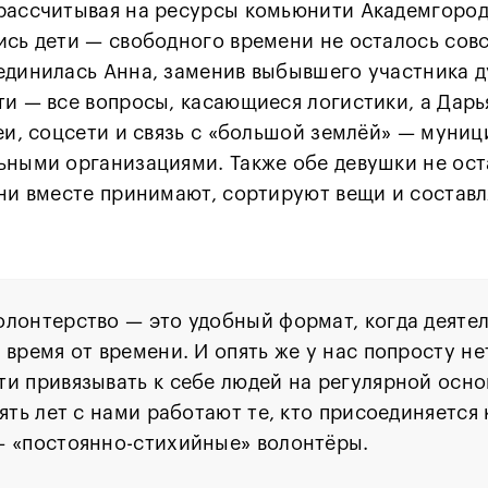
рассчитывая на ресурсы комьюнити Академгородк
сь дети — свободного времени не осталось совс
единилась Анна, заменив выбывшего участника ду
ти — все вопросы, касающиеся логистики, а Дар
деи, соцсети и связь с «большой землёй» — муни
ьными организациями. Также обе девушки не ост
они вместе принимают, сортируют вещи и состав
лонтерство — это удобный формат, когда деяте
 время от времени. И опять же у нас попросту н
и привязывать к себе людей на регулярной основ
вять лет с нами работают те, кто присоединяется
— «постоянно-стихийные» волонтёры.