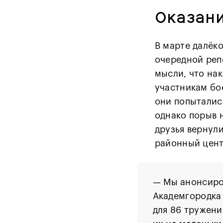
Оказани
В марте далёк
очередной реп
мысли, что на
участникам бо
они попыталис
однако порыв н
друзья вернули
районный цент
—
Мы анонсиро
Академгородка 
для 86 тружени