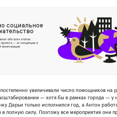
но социальное
ма­тельство
вают обо всех этапах
 проекта — от концепции и
й монетизации.
постепенно увеличивали число помощников на р
асштабировании — хотя бы в рамках города — у н
нку Дарьи только исполнился год, а Антон работ
е в полную силу. Поэтому все мероприятия они п