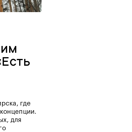
е
ним
«Есть
рска, где
 концепции.
х, для
го