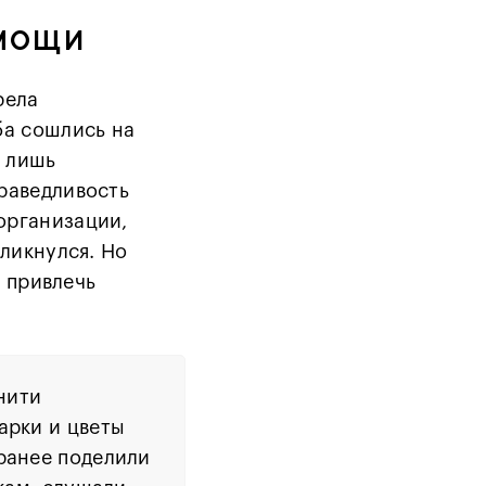
мощи
рела
ба сошлись на
т лишь
праведливость
организации,
кликнулся. Но
и привлечь
нити
арки и цветы
аранее поделили