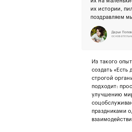
их на маленьки
их истории, пи
поздравляем мы
Дарья Попов
основательн
Из такого опы
создать «Есть 
строгой орган
подходит: прос
улучшению мир
соцобслуживан
праздниками о
взаимодействи