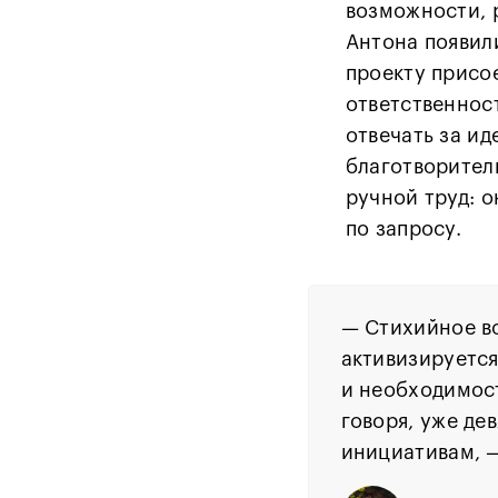
возможности, 
Антона появили
проекту присо
ответственнос
отвечать за и
благотворител
ручной труд: 
по запросу.
— Стихийное во
активизируется
и необходимост
говоря, уже де
инициативам, 