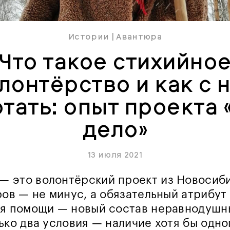
Истории
|
Авантюра
Что такое стихийно
лонтёрство и как с 
тать: опыт проекта 
дело»
13 июля 2021
 — это волонтёрский проект из Новосиби
ров — не минус, а обязательный атрибут
я помощи — новый состав неравнодушны
ько два условия — наличие хотя бы одно