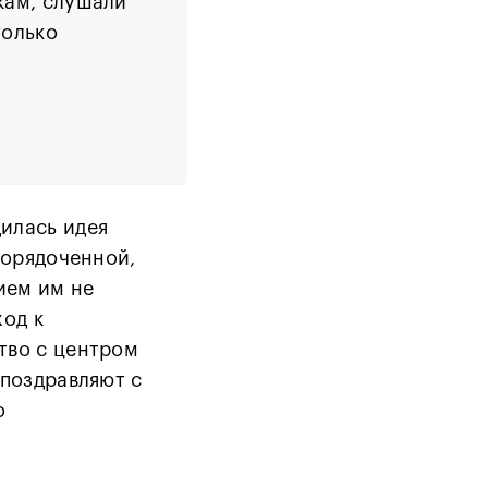
икам, слушали
только
илась идея
порядоченной,
ием им не
ход к
тво с центром
 поздравляют с
о