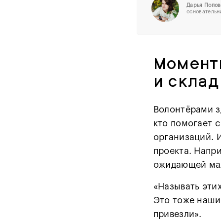
Дарья Попов
основательн
Моменты
и склад
Волонтёрами зд
кто помогает 
организаций. И
проекта. Напри
ожидающей мал
«Называть эти
Это тоже наши
привезли».