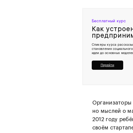
Бесплатный курс
Как устрое
предпри­ни­
Спикеры курса рассказы
становления социального
идеи до основных моделе
Перейти
Организаторы 
но мыслей о м
2012 году ребё
своём стартап