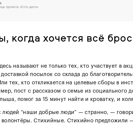
а
ица проекта «Есть дело»
, когда хочется всё брос
есь называют не только тех, кто участвует в акци
с доставкой посылок со склада до благотворител
ли тех, кто откликается на целевые сборы в инс
мер, пост с рассказом о семье из социального д
ыша, помог за 15 минут найти и кроватку, и кол
х людей “наши добрые люди” — странно, — говор
 волонтёры. Стихийные. Стихийно предложили 