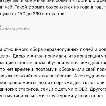
е группы, и всё 9 Мая они ходили в гости к стар
ли чай. Такой формат сохраняется из года в год, 
 уже от 150 до 260 ветеранов.
а
ица проекта «Есть дело»
та стихийного сбора неравнодушных людей и род
дело». Дарья и Антон понимали, что концепция у
изации с постоянным обучением и взаимодейств
то нет времени, поэтому и обозначили свой под
а как «стихийное» волонтёрство. А сотрудничес
ия продолжается до сих пор: уже девять лет они
диноких стариков, семьи с детьми с ОВЗ. Другог
я с муниципальными структурами у проекта нет.