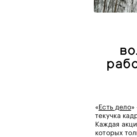
во
рабо
«
Есть дело
»
текучка кад
Каждая акци
которых тол