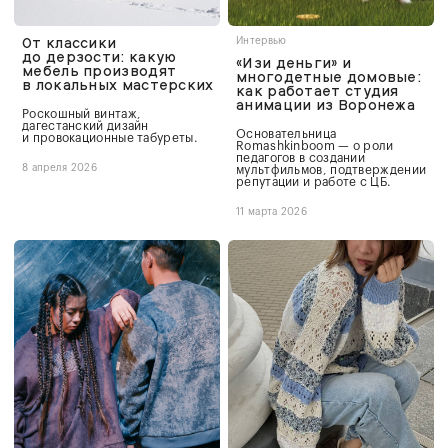
От классики
Интервью
до дерзости: какую
«Изи деньги» и
мебель производят
многодетные домовые:
в локальных мастерских
как работает студия
анимации из Воронежа
Роскошный винтаж,
дагестанский дизайн
Основательница
и провокационные табуреты.
Romashkinboom — о роли
педагогов в создании
8 апреля 2026
мультфильмов, подтверждении
репутации и работе с ЦБ.
11 марта 2026