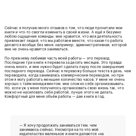
Сейчас я получаю много отзывов о том, что люди прочитали мои
книги и что-то смогли изменить в своей жизни. А ещё я безумно
люблю ощущение команды: мне нравится, что моя деятельность
привлекает людей, что мы работаем вместе, что какая-то работа
делается вообще без меня: например, административная, которой
мне не очень нравится заниматься.
По-прежнему любимая часть моей работы — это перевод.
Последние три книги я перевела за десять месяцев. Это правда
очень много, и мне нужно будет сделать паузу после завершения
последнего перевода. Сейчас я перевожу больше текста в день, чем
переводила, когда занималась коммерческим переводом, но при
этом я могу работать меньшее количество часов. У меня не очень
хорошо с тайм-менеджментом: мне сложно себя организовывать.
Но, если уж у меня получилось организовать свою жизнь так, что
можно не насиловать себя работой, лучше этого не делать.
Комфортный для меня объём работы — две книги в год.
—
Я хочу продолжать заниматься тем, чем
занимаюсь сейчас. Несмотря на то что моё
издательство маленькое и книги делаются «на