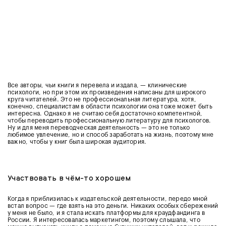
Все авторы, чьи книги я перевела и издала, — клинические
психологи, но при этом их произведения написаны для широкого
круга читателей. Это не профессиональная литература, хотя,
конечно, специалистам в области психологии она тоже может быть
интересна. Однако я не считаю себя достаточно компетентной,
чтобы переводить профессиональную литературу для психологов.
Ну и для меня переводческая деятельность — это не только
любимое увлечение, но и способ заработать на жизнь, поэтому мне
важно, чтобы у книг была широкая аудитория.
Участвовать в чём-то хорошем
Когда я приблизилась к издательской деятельности, передо мной
встал вопрос — где взять на это деньги. Никаких особых сбережений
у меня не было, и я стала искать платформы для краудфандинга в
России. Я интересовалась маркетингом, поэтому слышала, что