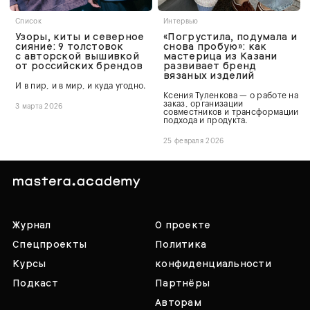
Список
Интервью
Узоры, киты и северное
«Погрустила, подумала и
сияние: 9 толстовок
снова пробую»: как
с авторской вышивкой
мастерица из Казани
от российских брендов
развивает бренд
вязаных изделий
И в пир, и в мир, и куда угодно.
Ксения Туленкова — о работе на
заказ, организации
3 марта 2026
совместников и трансформации
подхода и продукта.
25 февраля 2026
Журнал
О проекте
Спецпроекты
Политика
Курсы
конфиденциальности
Подкаст
Партнёры
Авторам