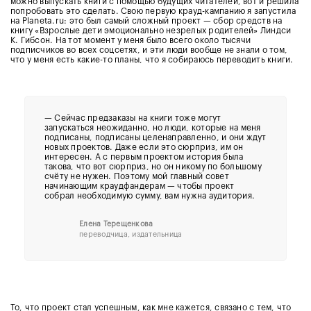
можно выпускать книги с помощью будущих читателей, вот и решила
попробовать это сделать. Свою первую крауд-кампанию я запустила
на Planeta.ru: это был самый сложный проект — сбор средств на
книгу «Взрослые дети эмоционально незрелых родителей» Линдси
К. Гибсон. На тот момент у меня было всего около тысячи
подписчиков во всех соцсетях, и эти люди вообще не знали о том,
что у меня есть какие-то планы, что я собираюсь переводить книги.
—
Сейчас предзаказы на книги тоже могут
запускаться неожиданно, но люди, которые на меня
подписаны, подписаны целенаправленно, и они ждут
новых проектов. Даже если это сюрприз, им он
интересен. А с первым проектом история была
такова, что вот сюрприз, но он никому по большому
счёту не нужен. Поэтому мой главный совет
начинающим краудфандерам — чтобы проект
собрал необходимую сумму, вам нужна аудитория.
Елена Терещенкова
переводчица, издательница
То, что проект стал успешным, как мне кажется, связано с тем, что