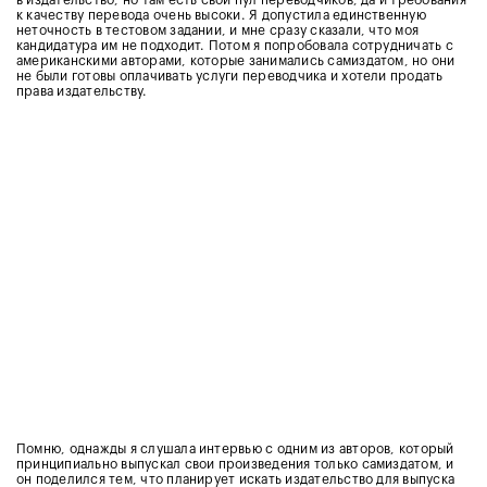
в издательство, но там есть свой пул переводчиков, да и требования
к качеству перевода очень высоки. Я допустила единственную
неточность в тестовом задании, и мне сразу сказали, что моя
кандидатура им не подходит. Потом я попробовала сотрудничать с
американскими авторами, которые занимались самиздатом, но они
не были готовы оплачивать услуги переводчика и хотели продать
права издательству.
Помню, однажды я слушала интервью с одним из авторов, который
принципиально выпускал свои произведения только самиздатом, и
он поделился тем, что планирует искать издательство для выпуска