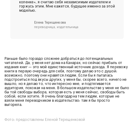
коленке», я считаю себя независимым издателем и
горжусь этим. Мне кажется, будущее именно за этой
моделью.
Елена Терещенкова
переводчица, издательница
Раньше было гораздо сложнее добраться до потенциальных
читателей. Да, у меня нет дома на Канарах, но сейчас прибыль от
издания книг — это мой единственный источник дохода. Я перевожу
книги в первую очередь для себя, поэтому делаю это с душой:
возможно, поэтому они нравятся людям. Если бы я пыталась
подстроиться под вкусы других, у меня бы, скорее всего, ничего не
вышло, но я делаю то, что интересно мне, и подтягивается
аудитория, похожая на меня. В большом издательстве у меня не было
бы той свободы выбора, которая есть у меня сейчас, свободы быть
собой, если хотите. Я очень благодарна тем людям, которые не
взяли меня переводчиком в издательство: там я бы просто
выгорела.
Фото: предоставлены Еленой Терещенковой