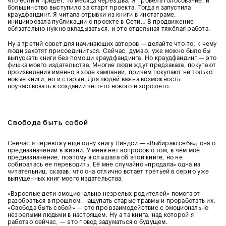
что если и придёт, то месяца через два. Я провела голосование, и
большинство выступило за старт проекта. Тогда я запустила
краудфандинг. Я читала отрывки из книги в инстаграме,
инициировала публикации о проекте в Сети… В продвижение
обязательно нужно вкладываться, и это отдельная тяжёлая работа.
Ну а третий совет для начинающих авторов — делайте что-то, к чему
люди захотят присоединиться. Сейчас, думаю, уже можно было бы
выпускать книги без помощи краудфандинга. Но краудфандинг — это
фишка моего издательства. Многие люди ждут предзаказа, покупают
произведения именно в ходе кампании, причём покупают не только
новые книги, но и старые. Для людей важна возможность
поучаствовать в создании чего-то нового и хорошего.
Свобода быть собой
Сейчас я перевожу ещё одну книгу Линдси — «Выбираю себя»; она о
предназначении в жизни. У меня нет вопросов о том, в чём моё
предназначение, поэтому я слышала об этой книге, но не
собиралась ее переводить. Её мне случайно «продала» одна из
читательниц, сказав, что она отлично встаёт третьей в серию уже
выпущенных книг моего издательства.
«Взрослые дети эмоционально незрелых родителей» помогают
разобраться в прошлом, нащупать старые травмы и проработать их.
«Свобода быть собой» — это про взаимодействие с эмоционально
незрелыми людьми в настоящем. Ну а та книга, над которой я
работаю сейчас, — это повод задуматься о будущем.