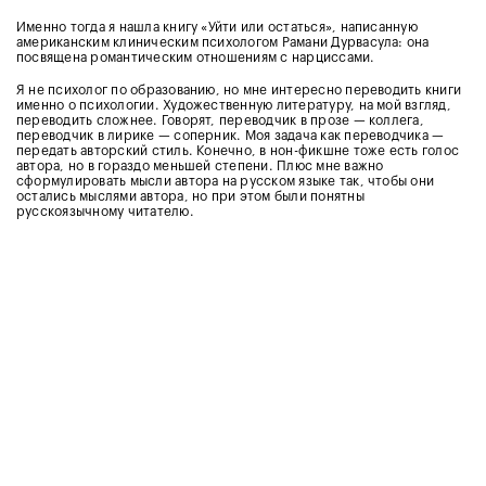
Именно тогда я нашла книгу «Уйти или остаться», написанную
американским клиническим психологом Рамани Дурвасула: она
посвящена романтическим отношениям с нарциссами.
Я не психолог по образованию, но мне интересно переводить книги
именно о психологии. Художественную литературу, на мой взгляд,
переводить сложнее. Говорят, переводчик в прозе — коллега,
переводчик в лирике — соперник. Моя задача как переводчика —
передать авторский стиль. Конечно, в нон-фикшне тоже есть голос
автора, но в гораздо меньшей степени. Плюс мне важно
сформулировать мысли автора на русском языке так, чтобы они
остались мыслями автора, но при этом были понятны
русскоязычному читателю.