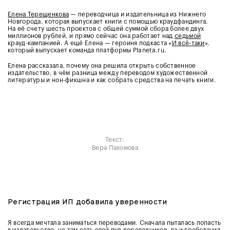
Елена Терещенкова
— переводчица и издательница из Нижнего
Новгорода, которая выпускает книги с помощью краудфандинга.
На её счету шесть проектов с общей суммой сбора более двух
миллионов рублей, и прямо сейчас она работает над
седьмой
крауд-кампанией. А ещё Елена — героиня подкаста «
И всё-таки
»,
который выпускает команда платформы Planeta.ru.
Елена рассказала, почему она решила открыть собственное
издательство, в чём разница между переводом художественной
литературы и нон-фикшна и как собрать средства на печать книги.
Текст:
Вера Пахомова
Регистрация ИП добавила уверенности
Я всегда мечтала заниматься переводами. Сначала пыталась попасть