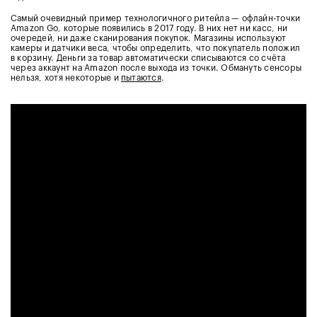
Самый очевидный пример технологичного ритейла — офлайн-точки
Amazon Go, которые появились в 2017 году. В них нет ни касс, ни
очередей, ни даже сканирования покупок. Магазины используют
камеры и датчики веса, чтобы определить, что покупатель положил
в корзину. Деньги за товар автоматически списываются со счёта
через аккаунт на Amazon после выхода из точки. Обмануть сенсоры
нельзя, хотя некоторые и
пытаются
.