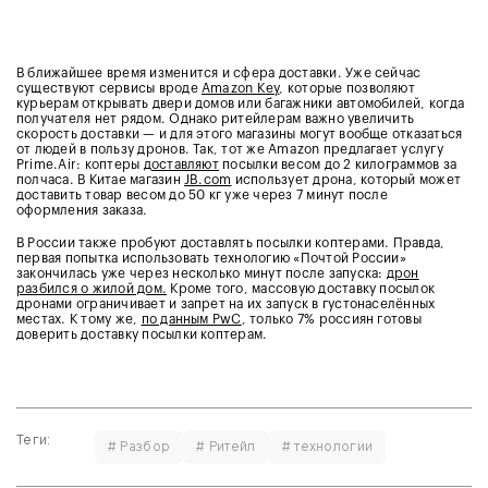
В ближайшее время изменится и сфера доставки. Уже сейчас
существуют сервисы вроде
Amazon Key
, которые позволяют
курьерам открывать двери домов или багажники автомобилей, когда
получателя нет рядом. Однако ритейлерам важно увеличить
скорость доставки — и для этого магазины могут вообще отказаться
от людей в пользу дронов. Так, тот же Amazon предлагает услугу
Prime.Air: коптеры
доставляют
посылки весом до 2 килограммов за
полчаса.
В Китае магазин
JB.com
использует дрона, который может
доставить товар весом до 50 кг уже через 7 минут после
оформления заказа.
В России также пробуют доставлять посылки коптерами. Правда,
первая попытка использовать технологию «Почтой России»
закончилась уже через несколько минут после запуска:
дрон
разбился о жилой дом.
Кроме того, массовую доставку посылок
дронами ограничивает и запрет на их запуск в густонаселённых
местах. К тому же,
по данным PwC
, только 7% россиян готовы
доверить доставку посылки коптерам.
Теги:
# Разбор
# Ритейл
# технологии