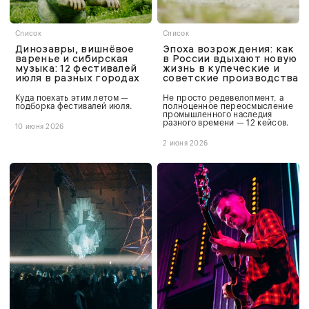
Список
Список
Динозавры, вишнёвое
Эпоха возрождения: как
варенье и сибирская
в России вдыхают новую
музыка: 12 фестивалей
жизнь в купеческие и
июля в разных городах
советские производства
Куда поехать этим летом —
Не просто редевелопмент, а
подборка фестивалей июля.
полноценное переосмысление
промышленного наследия
разного времени — 12 кейсов.
10 июня 2026
2 июня 2026