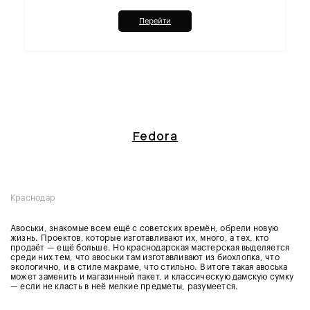
Перейти
Fedora
Краснодар
Авоськи, знакомые всем ещё с советских времён, обрели новую
жизнь. Проектов, которые изготавливают их, много, а тех, кто
продаёт — ещё больше. Но краснодарская мастерская выделяется
среди них тем, что авоськи там изготавливают из биохлопка, что
экологично, и в стиле макраме, что стильно. В итоге такая авоська
может заменить и магазинный пакет, и классическую дамскую сумку
— если не класть в неё мелкие предметы, разумеется.