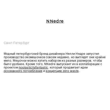
NNedre
Санкт-Петербург
Модный петербургский бренд дизайнера Нелли Недре запустил
производство экомешочков совсем недавно, но выглядят они крайне
мило. Мешочки можно купить набором из разных размеров, чтобы
было удобнее. Кроме того, NNedre выпускает их в коллаборации с
проектом
noplasticitsfantastic
, который продвигает идеи
осознанного потребления
и
концепцию zero waste
.