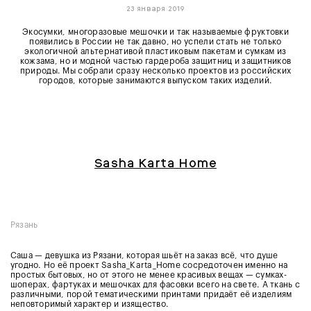
23 января 2019
Экосумки, многоразовые мешочки и так называемые фруктовки
появились в России не так давно, но успели стать не только
экологичной альтернативой пластиковым пакетам и сумкам из
кожзама, но и модной частью гардероба защитниц и защитников
природы. Мы собрали сразу несколько проектов из российских
городов, которые занимаются выпуском таких изделий.
Sasha Karta Home
Рязань
Саша — девушка из Рязани, которая шьёт на заказ всё, что душе
угодно. Но её проект Sasha_Karta_Home сосредоточен именно на
простых бытовых, но от этого не менее красивых вещах — сумках-
шоперах, фартуках и мешочках для фасовки всего на свете. А ткань с
различными, порой тематическими принтами придаёт её изделиям
неповторимый характер и изящество.