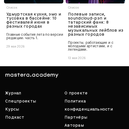
Список
Список
Удмуртская кухня, эмо и
Полевые записи,
тусовка в бассейне: 10
soundcloud-рэп и
фестивалей июня в
татарский фанк: 8
разных городах
независимых
музыкальных лейблов из
разных городов
Главные события лета по версии
редакции: часть 1.
Проекты, работающие и с
молодыми артистами, и с
29 мая 2026
легендами.
13 мая 2026
Журнал
О проекте
Спецпроекты
Политика
Курсы
конфиденциальности
Подкаст
Партнёры
Авторам