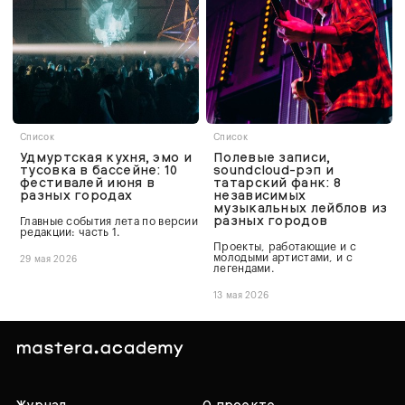
Список
Список
Удмуртская кухня, эмо и
Полевые записи,
тусовка в бассейне: 10
soundcloud-рэп и
фестивалей июня в
татарский фанк: 8
разных городах
независимых
музыкальных лейблов из
разных городов
Главные события лета по версии
редакции: часть 1.
Проекты, работающие и с
молодыми артистами, и с
29 мая 2026
легендами.
13 мая 2026
Журнал
О проекте