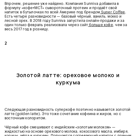
Впрочем, решение уже найдено. Компания Sunniva добавила в
формулу «кофе+MCT» сывороточный протеин и продаёт свой
напиток в бутылочках по всей Америке под брендом
Super Coffee
.
Есть четыре разновидности — базовый чёрный, ваниль, мокко и
лесной орех. В 2018 году Sunniva запустила онлайн-продажи и за
один только февраль реализовала через сайт
больше кофе
, чем за
весь 2017 год в розницу.
2
Золотой латте: ореховое молоко и
куркума
Следующая разновидность суперкофе поэтично называется золотой
латте (golden latte). Это тоже сочетание кофеина и жиров, но с
восточным колоритом.
Чёрный кофе смешивают с индийским «золотым молоком» —
жидкостью на основе орехового молока, кокосового масла, имбиря,
корицы, мёда и куркумы. Получается согревающий напиток с пряным