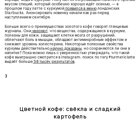
вкусом специй, который особенно хорошо идёт осенью, — в
прошлом году латте с куркумой
появился в меню
лондонских
Starbucks. Анонсировать новинку начали как раз перед
наступлением сентября.
Больше всего о преимуществах золотого кофе говорят глянцевые
журналы. Они
уверяют
, что вещества, содержащиеся в куркуме,
полезны для кожи, защищают клетки мозга от разрушений,
облегчают боль в мышцах, обладают антимикробным эффектом и
снижают уровень холестерина. Некоторые полезные свойства
куркумы действительно
научно доказаны
, но сохраняются ли они в
напитке? Пока можно лишь с уверенностью утверждать, что такой
кофе выигрышно смотрится в Instagram: поиск по тегу #turmericlatte
выдаёт больше
58 тысяч результатов
.
3
Цветной кофе: свёкла и сладкий
картофель