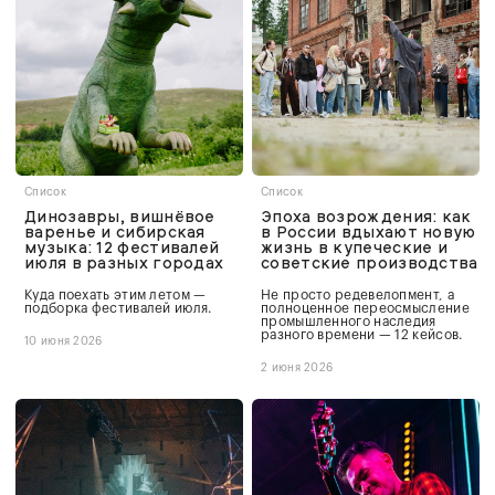
Список
Список
Динозавры, вишнёвое
Эпоха возрождения: как
варенье и сибирская
в России вдыхают новую
музыка: 12 фестивалей
жизнь в купеческие и
июля в разных городах
советские производства
Куда поехать этим летом —
Не просто редевелопмент, а
подборка фестивалей июля.
полноценное переосмысление
промышленного наследия
разного времени — 12 кейсов.
10 июня 2026
2 июня 2026