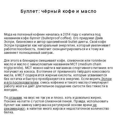
Буллет: чёрный кофе и масло
Мода на полезный кофеин началась в 2014 году с напитка под
названием кофе буллет (bulletproof coffee). Его придумал Дэйв
Эспри, бизнесмен и автор одноимённой bullet-диеты. Свой кофе
Эспри продвигал как натуральный энергетик, который увеличивает
работоспособность, помогает сконцентрироваться и к тому же
заменяет полноценный завтрак.
Для этого в блендере смешивают кофе, сливочное или топлёное
масло и масло с замысловатым названием MCT (medium chain
triglyceride). MCT можно найти в магазинах спортивного питания: его
получают из кокоса. В отличие от привычного твёрдого кокосового
масла, в MCT содержатся жирные кислоты, которые усваиваются
без остатка и быстро преобразуются в энергию. Если верить
Эспри
и его последователям
, смесь кофеина и такого масла стимулирует
работу мозга и даёт длительное ощущение сытости без тяжести в
желудке.
По
отзывам
, на вкус не так уж и плохо, хоть и довольно жирно.
Похоже на латте с густой сливочной пеной. Правда, использовать
буллет как замену завтрака на регулярной основе врачи
не
рекомендуют
: в напитке много жиров и недостаточное количество
белка.