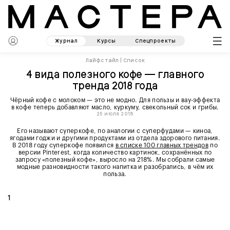
Журнал
Курсы
Спецпроекты
Лайфстайл
|
Список
4 вида полезного кофе — главного
тренда 2018 года
Чёрный кофе с молоком — это не модно. Для пользы и вау-эффекта
в кофе теперь добавляют масло, куркуму, свекольный сок и грибы.
25 июля 2018
Его называют суперкофе, по аналогии с суперфудами — киноа,
ягодами годжи и другими продуктами из отдела здорового питания.
В 2018 году суперкофе появился
в списке 100 главных трендов
по
версии Pinterest, когда количество картинок, сохранённых по
запросу «полезный кофе», выросло на 218%. Мы собрали самые
модные разновидности такого напитка и разобрались, в чём их
польза.
1