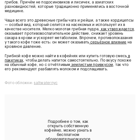
грибов. Причём не подосиновиков и лисичек, а азиатских
разновидностей, которые традиционно применялись в восточной
медицине.
Чаще всего это древесные грибы чага и рейши, а также кордицепсы
— особый вид, который селится на насекомых и использует их в
качестве носителя. Мелко молотая грибная пудра,
как утверждается
,
оказывает противовоспалительное действие, снижает уровень
сахара в крови и ускоряет метаболизм. Впрочем, противопоказания
у такого кофе тоже есть: он может оказывать
серьёзное влияние
на
кровяное давление.
Грибной кофе можно найти в кофейнях или купить готовую смесь
в
пакетиках
, чтобы делать напиток самостоятельно. По вкусу похоже
на обычный кофе, но с отчётливым
землистым привкусом
, так что
его рекомендуют разбавлять молоком и подслащивать.
Фото обложки:
saltwaternyc
Подробнее о том, как
открыть собственную
кофейню, можно узнать в
бесплатном
образовательном курсе