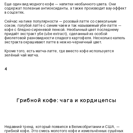
Еще один вид модного кофе — напитки необычного цвета. Они
содержат полезные антиоксиданты, а также производит вау-эффект
в соцсетях.
Сейчас на пике популярности — розовый латте со свекольным
соком, голубой латте с синим чаем и так называемый убе-латте —
кофе с бледно-сиреневой пенкой. Необычный цвет последнему
придаёт экстракт убе (ube extract), сделанный из особой
фиолетовой разновидности сладкого картофеля. Несколько капель
экстракта окрашивают латте в нежно-черничный цвет.
Кроме того, есть матча-латте, где вместо кофе используется
зелёный чай матча.
4
Грибной кофе: чага и кордицепсы
Недавний тренд, который появился в Великобритании и США, —
грибной кофе. Это смесь молотого кофе и измельчённых сушёных