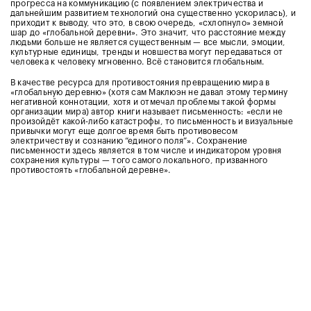
прогресса на коммуникацию (с появлением электричества и
дальнейшим развитием технологий она существенно ускорилась), и
приходит к выводу, что это, в свою очередь, «схлопнуло» земной
шар до «глобальной деревни». Это значит, что расстояние между
людьми больше не является существенным — все мысли, эмоции,
культурные единицы, тренды и новшества могут передаваться от
человека к человеку мгновенно. Всё становится глобальным.
В качестве ресурса для противостояния превращению мира в
«глобальную деревню» (хотя сам Маклюэн не давал этому термину
негативной коннотации, хотя и отмечал проблемы такой формы
организации мира) автор книги называет письменность: «если не
произойдёт какой-либо катастрофы, то письменность и визуальные
привычки могут еще долгое время быть противовесом
электричеству и сознанию “единого поля”». Сохранение
письменности здесь является в том числе и индикатором уровня
сохранения культуры — того самого локального, призванного
противостоять «глобальной деревне».