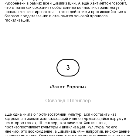
«укоренён» в рамках всей цивилизации. А ещё Хантингтон говорит,
что в попытках сохранить собственные ценности страны могут
попытаться изолироваться — такое действие и противодействие в
базовом представлении и становится основой процесса
глокализации.
3
«Закат Европы»
Освальд Шпенглер
Ещё одна книга о противостоянии культур. Если оставить «за
кадром» антисеметизм, сквозящий и явно вырывающийся наружу в
некоторых главах, Шпенглер, в отличие от Хантингтона,
противопоставляет культуры и цивилизации: культура, по его
мнению, это восхождение, а цивилизация — напротив, нисхождение
в рамках истории. Культура «нисходит» до уровня цивилизации в том