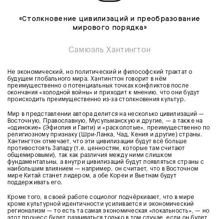
«Столкновение цивилизаций и преобразование
мирового порядка»
Самюэль Хантингтон
Не экономический, но политический и философский трактат о
будущем глобального мира. Хантингтон говорит в нём
преимущественно о потенциальных точках конфликтов после
окончания «холодной войны» и приходит к мнению, что они будут
происходить преимущественно из-за столкновения культур.
Мир в представлении автора делится на несколько цивилизаций —
Восточную, Православную, Мусульманскую и другие, — а также на
«одинокие» (Эфиопия и Гаити) и «расколотые», преимущественно по
религиозному признаку (Шри-Ланка, Чад, Кения и другие) страны.
Хантингтон отмечает, что эти цивилизации будут всё больше
противостоять Западу (т.е. ценностям, которые там считают
общемировыми), так как различия между ними слишком
фундаментальны, а внутри цивилизаций будут появляться страны с
наибольшим влиянием — например, он считает, что в Восточном
мире Китай станет лидером, а обе Кореи и Вьетнам будут
поддерживать его.
Кроме того, в своей работе социолог подчёркивает, что в мире
кроме культурной идентичности усиливается и экономический
регионализм — то есть та самая экономическая «локальность», — но
этот процесс будет развиваться только в том случае, если он будет