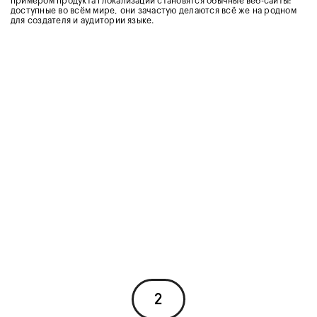
примером продукта глокализации становятся обычные веб-сайты:
доступные во всём мире, они зачастую делаются всё же на родном
для создателя и аудитории языке.
2