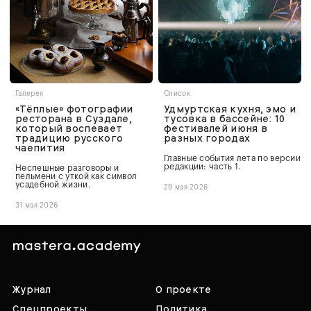
Галерея
Список
«Тёплые» фотографии
Удмуртская кухня, эмо и
ресторана в Суздале,
тусовка в бассейне: 10
который воспевает
фестивалей июня в
традицию русского
разных городах
чаепития
Главные события лета по версии
редакции: часть 1.
Неспешные разговоры и
пельмени с уткой как символ
усадебной жизни.
29 мая 2026
31 мая 2026
Журнал
О проекте
Спецпроекты
Политика