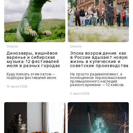
Список
Список
Динозавры, вишнёвое
Эпоха возрождения: как
варенье и сибирская
в России вдыхают новую
музыка: 12 фестивалей
жизнь в купеческие и
июля в разных городах
советские производства
Куда поехать этим летом —
Не просто редевелопмент, а
подборка фестивалей июля.
полноценное переосмысление
промышленного наследия
разного времени — 12 кейсов.
10 июня 2026
2 июня 2026