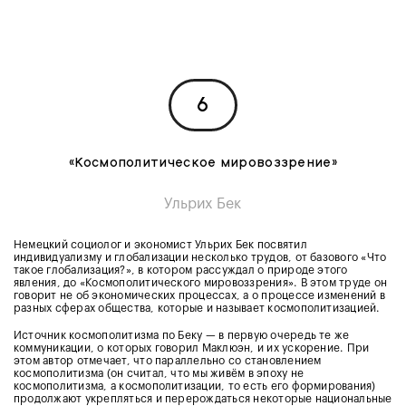
6
«Космополитическое мировоззрение»
Ульрих Бек
Немецкий социолог и экономист Ульрих Бек посвятил
индивидуализму и глобализации несколько трудов, от базового «Что
такое глобализация?», в котором рассуждал о природе этого
явления, до «Космополитического мировоззрения». В этом труде он
говорит не об экономических процессах, а о процессе изменений в
разных сферах общества, которые и называет космополитизацией.
Источник космополитизма по Беку — в первую очередь те же
коммуникации, о которых говорил Маклюэн, и их ускорение. При
этом автор отмечает, что параллельно со становлением
космополитизма (он считал, что мы живём в эпоху не
космополитизма, а космополитизации, то есть его формирования)
продолжают укрепляться и перерождаться некоторые национальные