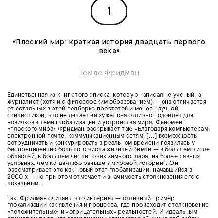
1
«Плоский мир: краткая история двадцать первого
века»
Томас Фридман
Единственная из книг этого списка, которую написал не учёный, а
журналист (хотя и с философским образованием) — она отличается
от остальных в этой подборке простотой и менее научной
стилистикой, что не делает её хуже: она отлично подойдёт для
новичков в теме глобализации и устройства мира. Феномен
«плоского мира» Фридман раскрывает так: «Благодаря компьютерам,
электронной почте, коммуникационным сетям, [...] возможность
сотрудничать и конкурировать в реальном времени появилась у
беспрецедентно большого числа жителей Земли — в большем числе
областей, в большем числе точек земного шара, на более равных
условиях, чем когда-либо раньше в мировой истории». Он
рассматривает это как новый этап глобализации, начавшийся в
2000-х — но при этом отмечает и значимость столкновения его с
локальным.
Так, Фридман считает, что интернет — отличный пример
глокализации как явления и процесса, где происходит столкновение
«положительных» и «отрицательных» реальностей. И идеальным