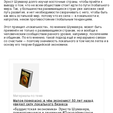
Эрнст Шумахер долго изучал восточные страны, чтобы прийти к
выводу о том, что не всем обществам стоит идти по пути глобального
мира. Так, у большинства развивающихся стран уже заложен свой
путь развития, и нет необходимости сворачивать с него, чтобы быть
как весь остальной мир, потому что их сила — в локальности и,
напротив, неком противостоянии глобальным тенденциям.
Этот принцип «локальности», по мнению Шумахера, может быть
применён не только к развивающимся странам, но и вообще к
человеческим сообществам разного уровня, например, поселениям
и общинам. По его мнению, такой подход ещё и неразрывно связан
со счастьем — поэтому значимость локального в том числе легла и в
основу его теории буддийской экономики.
Материалы по теме
Малое прекрасно: в чём экономист 50 лет назад
увидел силу локального бизнеса
«Буддистская экономика» Эрнста Шумахера,
превратившаяся в движение #Покупайместное.