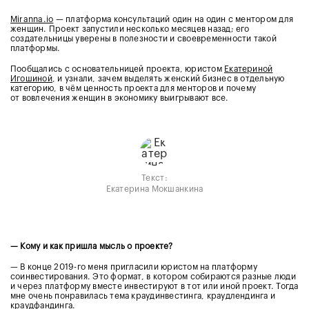
Miranna.io
— платформа консультаций один на один с ментором для
женщин. Проект запустили несколько месяцев назад; его
создательницы уверены в полезности и своевременности такой
платформы.
Пообщались с основательницей проекта, юристом
Екатериной
Игошиной
, и узнали, зачем выделять женский бизнес в отдельную
категорию, в чём ценность проекта для менторов и почему
от вовлечения женщин в экономику выигрывают все.
Текст:
Екатерина Мокшанкина
— Кому и как пришла мысль о проекте?
— В конце 2019-го меня пригласили юристом на платформу
соинвестирования. Это формат, в котором собираются разные люди
и через платформу вместе инвестируют в тот или иной проект. Тогда
мне очень понравилась тема краудинвестинга, краудлендинга и
краудфандинга.