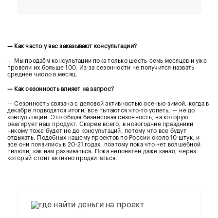
— Как часто у вас заказывают консультации?
— Мы продаём консультации пока только шесть-семь месяцев и уже
провели их больше 100. Из-за сезонности не получится назвать
среднее число в месяц.
— Как сезонность влияет на запрос?
— Сезонность связана с деловой активностью осенью-зимой, когда в
декабре подводятся итоги, все пытаются что-то успеть, — не до
консультаций. Это общая бизнесовая сезонность, на которую
реагирует наш продукт. Скорее всего, в новогодние праздники
никому тоже будет не до консультаций, потому что все будут
отдыхать. Подобных нашему проектов по России около 10 штук, и
все они появились в 20-21 годах, поэтому пока что нет волшебной
пилюли, как нам развиваться. Пока непонятен даже канал, через
который стоит активно продвигаться.