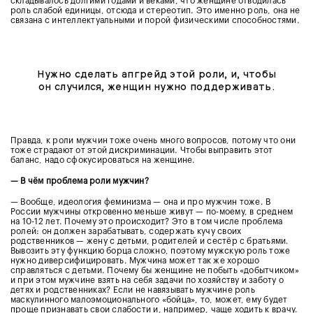
складывалось долгими годами и веками, что женщине отводилась
роль слабой единицы, отсюда и стереотип. Это именно роль, она не
связана с интеллектуальными и порой физическими способностями.
Нужно сделать апгрейд этой роли, и, чтобы
он случился, женщин нужно поддерживать.
Правда, к роли мужчин тоже очень много вопросов, потому что они
тоже страдают от этой дискриминации. Чтобы выправить этот
баланс, надо сфокусироваться на женщине.
— В чём проблема роли мужчин?
— Вообще, идеология феминизма — она и про мужчин тоже. В
России мужчины откровенно меньше живут — по-моему, в среднем
на 10-12 лет. Почему это происходит? Это в том числе проблема
ролей: он должен зарабатывать, содержать кучу своих
родственников — жену с детьми, родителей и сестёр с братьями.
Вывозить эту функцию борца сложно, поэтому мужскую роль тоже
нужно диверсифицировать. Мужчина может так же хорошо
справляться с детьми. Почему бы женщине не побыть «добытчиком»
и при этом мужчине взять на себя задачи по хозяйству и заботу о
детях и родственниках? Если не навязывать мужчине роль
маскулинного малоэмоционального «бойца», то, может, ему будет
проще признавать свои слабости и, например, чаще ходить к врачу.