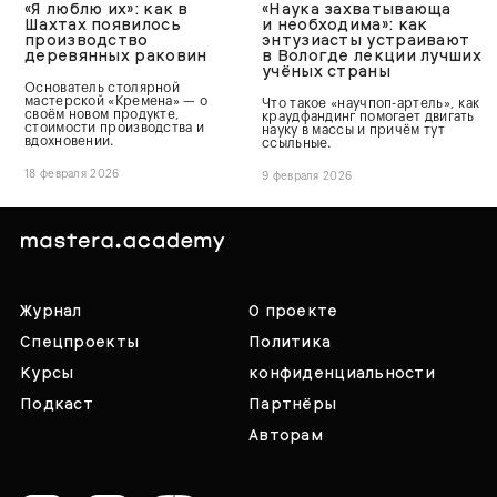
«Я люблю их»: как в
«Наука захватывающа
Шахтах появилось
и необходима»: как
производство
энтузиасты устраивают
деревянных раковин
в Вологде лекции лучших
учёных страны
Основатель столярной
мастерской «Кремена» — о
Что такое «научпоп-артель», как
своём новом продукте,
краудфандинг помогает двигать
стоимости производства и
науку в массы и причём тут
вдохновении.
ссыльные.
18 февраля 2026
9 февраля 2026
Журнал
О проекте
Спецпроекты
Политика
Курсы
конфиденциальности
Подкаст
Партнёры
Авторам