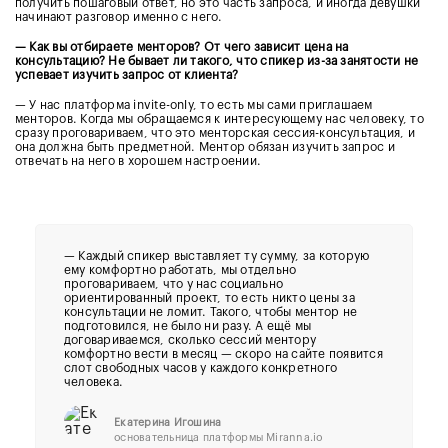
получить пошаговый ответ, но это часть запроса, и иногда девушки
начинают разговор именно с него.
— Как вы отбираете менторов? От чего зависит цена на
консультацию? Не бывает ли такого, что спикер из-за занятости не
успевает изучить запрос от клиента?
— У нас платформа invite-only, то есть мы сами приглашаем
менторов. Когда мы обращаемся к интересующему нас человеку, то
сразу проговариваем, что это менторская сессия-консультация, и
она должна быть предметной. Ментор обязан изучить запрос и
отвечать на него в хорошем настроении.
—
Каждый спикер выставляет ту сумму, за которую
ему комфортно работать, мы отдельно
проговариваем, что у нас социально
ориентированный проект, то есть никто цены за
консультации не ломит. Такого, чтобы ментор не
подготовился, не было ни разу. А ещё мы
договариваемся, сколько сессий ментору
комфортно вести в месяц — скоро на сайте появится
слот свободных часов у каждого конкретного
человека.
Екатерина Игошина
основательница платформы Miranna.io