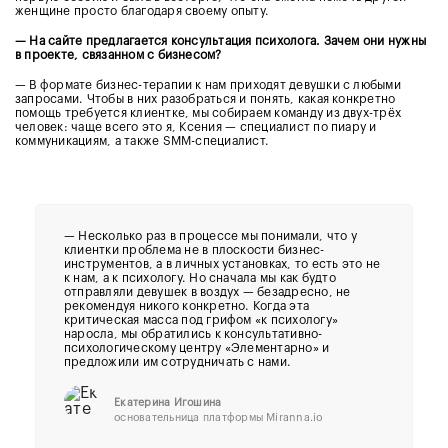
женщине просто благодаря своему опыту.
— На сайте предлагается консультация психолога. Зачем они нужны
в проекте, связанном с бизнесом?
— В формате бизнес-терапии к нам приходят девушки с любыми
запросами. Чтобы в них разобраться и понять, какая конкретно
помощь требуется клиентке, мы собираем команду из двух-трёх
человек: чаще всего это я, Ксения — специалист по пиару и
коммуникациям, а также SMM-специалист.
—
Несколько раз в процессе мы понимали, что у
клиентки проблема не в плоскости бизнес-
инструментов, а в личных установках, то есть это не
к нам, а к психологу. Но сначала мы как будто
отправляли девушек в воздух — безадресно, не
рекомендуя никого конкретно. Когда эта
критическая масса под грифом «к психологу»
наросла, мы обратились к консультативно-
психологическому центру «Элементарно» и
предложили им сотрудничать с нами.
Екатерина Игошина
основательница платформы Miranna.io