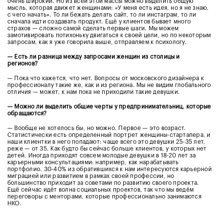
очень широкий. Но из всей этой массы можно выделить общую
мысль, которая движет женщинами: «У меня есть идея, но я не знаю,
с чего начать». То ли бежать делать сайт, то ли инстаграм, то ли
сначала идти создавать продукт. Ещё у клиентов бывает много
страхов — сложно самой сделать первые шаги. Мы можем
замотивировать потихоньку двигаться к своей цели, но по некоторым
запросам, как я уже говорила выше, отправляем к психологу.
— Есть ли разница между запросами женщин из столицы и
регионов?
— Пока что кажется, что нет. Вопросы от московского дизайнера к
профессионалу такие же, как и из региона. Мы не видим глобального
отличия — может, к нам пока не приходили такие девушки.
— Можно ли выделить общие черты у предпринимательниц, которые
обращаются?
— Вообще не хотелось бы, но можно. Первое — это возраст.
Статистически есть определенный портрет женщины-стартапера, и
наши клиентки в него попадают: чаще всего это девушки 25-35 лет,
реже — от 35. Как будто бы сейчас больше клиентов, у которых нет
детей. Иногда приходят совсем молодые девушки в 18-20 лет за
карьерными консультациями: например, как нарабатывать
портфолио. 30-40% из обратившихся к нам интересуются карьерной
миграцией или развитием в рамках своей профессии, но
большинство приходит за советами по развитию своего проекта.
Ещё сейчас идёт волна социальных проектов, так что мы ведём
переговоры с менторами, которые профессионально занимаются
НКО.