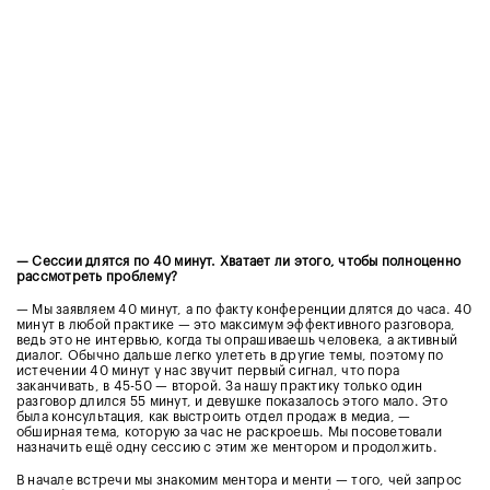
— Сессии длятся по 40 минут. Хватает ли этого, чтобы полноценно
рассмотреть проблему?
— Мы заявляем 40 минут, а по факту конференции длятся до часа. 40
минут в любой практике — это максимум эффективного разговора,
ведь это не интервью, когда ты опрашиваешь человека, а активный
диалог. Обычно дальше легко улететь в другие темы, поэтому по
истечении 40 минут у нас звучит первый сигнал, что пора
заканчивать, в 45-50 — второй. За нашу практику только один
разговор длился 55 минут, и девушке показалось этого мало. Это
была консультация, как выстроить отдел продаж в медиа, —
обширная тема, которую за час не раскроешь. Мы посоветовали
назначить ещё одну сессию с этим же ментором и продолжить.
В начале встречи мы знакомим ментора и менти — того, чей запрос