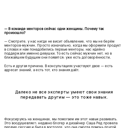
— В команде менторов сейчас одни женщины. Почему так
произошло?
— Смотрите, у нас нигде не висит объявление, что мы не берём
менторов-мужчин. Просто изначально, когда мы оформили продукт
в словах и нам понадобились первые менторы, нас идейно
поддержали именно девушки. То есть сейчас мужчин нет, но в
ближайшем будущем они появятся: уже есть договорённости.
Есть и другая причина. В консультациях участвуют двое — есть
адресат знаний, а есть тот, кто знания даёт.
Далеко не все эксперты умеют свои знания
передавать другим — это тоже навык.
Фокусируясь на женщинах, мы помогаем им этот навык развивать.
Это воодушевляет: недавно блогер и дизайнер Саша Ред провела
первую сессию и была в восторге, что она смогла помочь другой