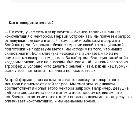
— Как проводится сессия?
— По сути, у нас есть два продукта — бизнес-терапия и личная
консультация с ментором. Первый устроен так: мы получаем запрос
от девушки, выходим в онлайн командой и работаем в формате
брейншторма. В формате бизнес-терапии какой-то специальной
подготовки не подразумевается: мы исходим из того, что наших
скилов хватит. Если клиентка недовольна и считает, что ей не
помогли, мы возвращаем деньги. За всё время был один такой кейс,
когда мы поняли, что не вывозим: был сложный нишевый запрос из
агросферы, условно «что делать с землёй». Там, как ни наштурмуй,
если у тебя нет опыта, ты ничего не посоветуешь.
Второй формат — когда нам присылают заявку на конкретного
ментора и описывают свой запрос. Мы смотрим, оцениваем,
соответствует ли опыт этого ментора запросу. Например, девушка
выбрала специалиста по контенту, а по вопросам мы видим, что
проблема в стратегии проекта. Мы согласовываем ментора, девушка
оплачивает консультацию, и мы назначаем время.