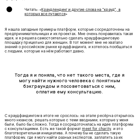
•
Читать: «
Краудлендинг и другие слова на "крауд", в
которых все путаются
»
Я нашла западные примеры платформ, которые сосредоточены на
предпринимательницах и их проектах. Мне очень понравилась такая
идея, и я решила самостоятельно сделать краудфандинговую
площадку прицельно для женщин. В тот момент мне не хватало
знаний о российском рынке краудфандинга, и хотелось пообщаться
с людьми, которые на нём работают давно.
Тогда я и поняла, что нет такого места, где я
могу найти нужного человека с понятным
бэкграундом и посоветоваться с ним,
оплатив ему консультацию.
С краудфандингом в итоге не срослось: на этапе ресёрча открылось
много нюансов, решать которые с теми вводными, которые у меня
были, было бы сложно. Тогда я сосредоточилась на идее платформы
с консультациями. Есть же такой формат
meet for charity
, и это
благотворительная инициатива. А почему бы не сделать такую
платформу, где я могу найти разных экспертов, заплатить за их