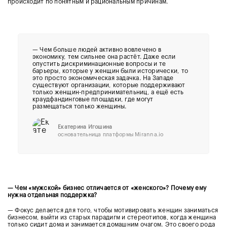
происходит по понятным и рациональным причинам.
—
Чем больше людей активно вовлечено в
экономику, тем сильнее она растёт. Даже если
опустить дискриминационные вопросы и те
барьеры, которые у женщин были исторически, то
это просто экономическая задачка. На Западе
существуют организации, которые поддерживают
только женщин-предпринимательниц, а ещё есть
краудфандинговые площадки, где могут
размещаться только женщины.
Екатерина Игошина
основательница платформы Miranna.io
— Чем «мужской» бизнес отличается от «женского»? Почему ему
нужна отдельная поддержка?
— Фокус делается для того, чтобы мотивировать женщин заниматься
бизнесом, выйти из старых парадигм и стереотипов, когда женщина
только сидит дома и занимается домашним очагом. Это своего рода