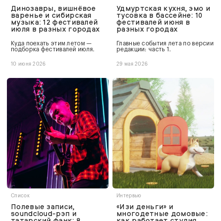
Динозавры, вишнёвое
Удмуртская кухня, эмо и
варенье и сибирская
тусовка в бассейне: 10
музыка: 12 фестивалей
фестивалей июня в
июля в разных городах
разных городах
Куда поехать этим летом —
Главные события лета по версии
подборка фестивалей июля.
редакции: часть 1.
10 июня 2026
29 мая 2026
Список
Интервью
Полевые записи,
«Изи деньги» и
soundcloud-рэп и
многодетные домовые:
татарский фанк: 8
как работает студия