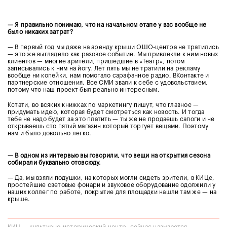
— Я правильно понимаю, что на начальном этапе у вас вообще не
было никаких затрат?
— В первый год мы даже на аренду крыши ОШО-центра не тратились
— это же выглядело как разовое событие. Мы привлекли к ним новых
клиентов — многие зрители, пришедшие в «Театр», потом
записывались к ним на йогу. Лет пять мы не тратили на рекламу
вообще ни копейки, нам помогало сарафанное радио, ВКонтакте и
партнерские отношения. Все СМИ звали к себе с удовольствием,
потому что наш проект был реально интересным.
Кстати, во всяких книжках по маркетингу пишут, что главное —
придумать идею, которая будет смотреться как новость. И тогда
тебе не надо будет за это платить — ты же не продаешь сапоги и не
открываешь сто пятый магазин который торгует вещами. Поэтому
нам и было довольно легко.
— В одном из интервью вы говорили, что вещи на открытия сезона
собирали буквально отовсюду.
— Да, мы взяли подушки, на которых могли сидеть зрители, в КИЦе,
простейшие световые фонари и звуковое оборудование одолжили у
наших коллег по работе, покрытие для площадки нашли там же — на
крыше.
КИЦ — культурно-исторический центр, сейчас называется