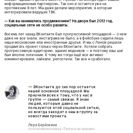
информационным партнером». Так оно и остается уже на
протяжении 8 лет. Мы даже делали мероприятия, в которые
интегрировали ведущих ТВК.
— Как вы занимались продвижением? На дворе был 2012 год,
социальные сети не особо развиты.
Восемь лет назад ВКонтакте был прогрессивной площадкой — о нем
даже не все знали, инстаграма не было, а в фейсбуке сидели лишь
наши московские или иностранные друзья. И мы с Леной решили
продвигать проект только через ВКонтакте. Хотели собрать
прогрессивную аудиторию, эдаких модников — и поэтому наш шаг
был вполне логичным. К тому же тогда ещё все активно
комментировали, лайкали, репостили. Так все и сработало.
— ВКонтакте до сих пор остается
нашей основной площадкой. Мы
приучили всех к тому, что у нас в
группе — самый свежак. Я знаю
людей, которые давно не
пользуются этой социальной сетью,
но всегда заходят к нам в группу за
новостями проекта.
Лера Берёзкина
соосновательница «Театра на крыше»