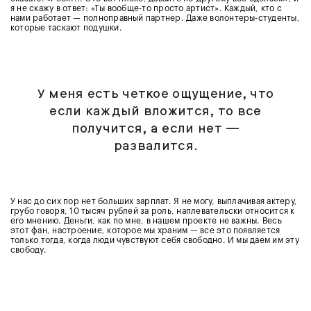
я не скажу в ответ: «Ты вообще-то просто артист». Каждый, кто с
нами работает — полноправный партнер. Даже волонтеры-студенты,
которые таскают подушки.
У меня есть четкое ощущение, что
если каждый вложится, то все
получится, а если нет —
развалится.
У нас до сих пор нет больших зарплат. Я не могу, выплачивая актеру,
грубо говоря, 10 тысяч рублей за роль, наплевательски относится к
его мнению. Деньги, как по мне, в нашем проекте не важны. Весь
этот фан, настроение, которое мы храним — все это появляется
только тогда, когда люди чувствуют себя свободно. И мы даем им эту
свободу.