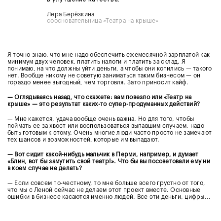
Лера Берёзкина
соосновательница «Театра на крыше»
Я точно знаю, что мне надо обеспечить ежемесячной зарплатой как
минимум двух человек, платить налоги и платить за склад. Я
понимаю, на что должны уйти деньги, а чтобы они копились — такого
нет. Вообще никому не советую заниматься таким бизнесом — он
гораздо менее выгодный, чем торговля. Зато приносит кайф.
— Оглядываясь назад, что скажете: вам повезло или «Театр на
крыше» — это результат каких-то супер-продуманных действий?
— Мне кажется, удача вообще очень важна. Но для того, чтобы
поймать ее за хвост или воспользоваться выпавшим случаем, надо
быть готовым к этому. Очень многие люди часто просто не замечают
тех шансов и возможностей, которые им выпадают.
— Вот сидит какой-нибудь мальчик в Перми, например, и думает
«Блин, вот бы замутить свой театр!». Что бы вы посоветовали ему ни
в коем случае не делать?
— Если совсем по-честному, то мне больше всего грустно от того,
что мы с Леной сейчас не делаем этот проект вместе. Основные
ошибки в бизнесе касаются именно людей. Все эти деньги, цифры...