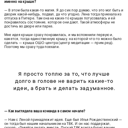
именно на крыше?
— В этом была какая-то магия. Я до сих пор думаю, что это мог быть и
дворик какой-нибудь, подвал, да что угодно. Лена тогда приехала из
отпуска в Питере. Там она на каких-то крышах потусовалась и ей
понравилось состояние, которое они дают. Такой атмосферы не
достичь во дворе или парке.
Мне идея крыши сразу понравилась, и мы вспомнили первую и,
кажется, тогда единственную крышу, на которой что-то можно было
сделать — крыша ОШО-центра (центр медитации — прим.ред).
Поэтому мы сразу туда поехали.
Я просто топлю за то, что лучше
долго в голове не варить какие-то
идеи, а брать и делать задуманное.
— Как выглядела ваша команда в самом начале?
— Нам с Леной принадлежит идея. Еще был Илья Рождественский —
он тогда был нашим начальником на ТВК. И он нас поддержал,
сказал: «Давайте делать вместе. Пускай ТВК всегда будет вашим