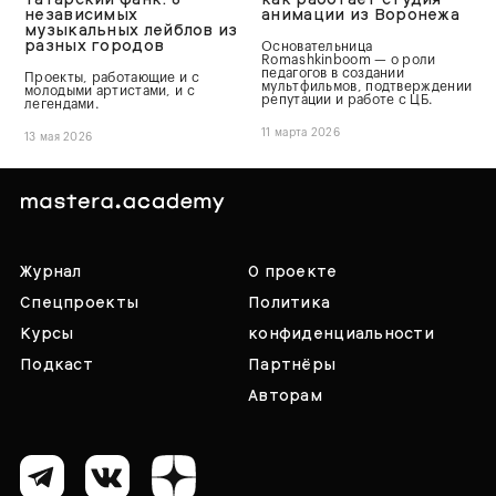
независимых
анимации из Воронежа
музыкальных лейблов из
разных городов
Основательница
Romashkinboom — о роли
педагогов в создании
Проекты, работающие и с
мультфильмов, подтверждении
молодыми артистами, и с
репутации и работе с ЦБ.
легендами.
11 марта 2026
13 мая 2026
Журнал
О проекте
Спецпроекты
Политика
Курсы
конфиденциальности
Подкаст
Партнёры
Авторам