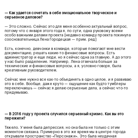
— Как удается сочетать в себе эмоциональное творческое и
серьезное деловое?
— Это сложно. Сейчас это для меня особенно актуальный вопрос,
потому что с января этого года я, по сути, одна руковожу всеми
особо важными делами проекта [недавно команду проекта покинула
соосновательница Лена Городецкая — прим. ред]
Есть, конечно, девчонки в команде, которые помогают мне вести
документацию, решать какие-то финансовые вопросы. Есть
администратор и еще люди, но я сейчас одна за главную. А до этого
у нас было разделение. Например, Лена отвечала больше за
технические и финансовые вопросы, а я, условно говоря, была
креативным руководителем.
Сейчас мне нужно все как-то объединять в одно целое, и я развиваю
это в себе. Вообще, даже круто — ощущение как будто тумблеры
переключаешь — сейчас я делаю серьезные дела, а сейчас что-то
придумываю.
— В 2016 году у проекта случился серьезный кризис. Как вы это
пережили?
Тяжело. У меня была депрессия, но она была не только с этим
моментом связана. Примерно в это же время мы в центре города
открывали пространство «Персонажи». Это была неудачная