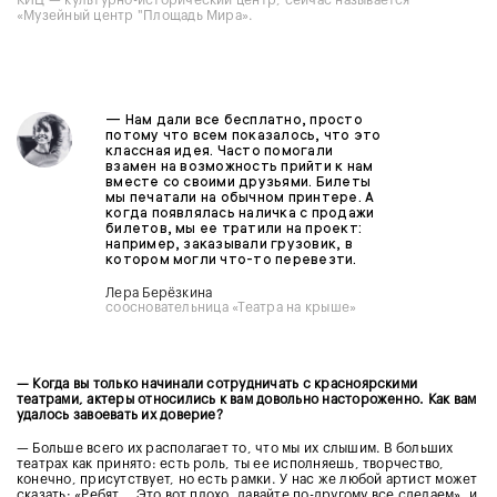
«Музейный центр "Площадь Мира».
— Нам дали все бесплатно, просто
потому что всем показалось, что это
классная идея. Часто помогали
взамен на возможность прийти к нам
вместе со своими друзьями. Билеты
мы печатали на обычном принтере. А
когда появлялась наличка с продажи
билетов, мы ее тратили на проект:
например, заказывали грузовик, в
котором могли что-то перевезти.
Лера Берёзкина
соосновательница «Театра на крыше»
— Когда вы только начинали сотрудничать с красноярскими
театрами, актеры относились к вам довольно настороженно. Как вам
удалось завоевать их доверие?
— Больше всего их располагает то, что мы их слышим. В больших
театрах как принято: есть роль, ты ее исполняешь, творчество,
конечно, присутствует, но есть рамки. У нас же любой артист может
сказать: «Ребят... Это вот плохо, давайте по-другому все сделаем», и