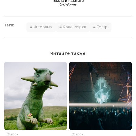
текста и нажмите
Ctrl+Enter
.
Теги:
# Интервью
# Красноярск
# Театр
Читайте также
Список
Список