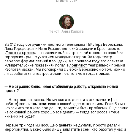
13 июня 2019
текст:
Анна Калюта
В 2012 году сотрудники местного телеканала ТВК Лера Берёзкина,
Лена Городецкая и Илья Рождественский создали в Красноярске
«
Театр на крыше
» — независимый театральный проект на одной из
городских крыш с участием молодых актеров. За годы театр
перерос формат летней площадки, а в прошлом году его спектакль
«Свидетельские показания» попал в
лонг-лист
театральной премии
«Золотая маска». Мы поговорили с Лерой Берёзкиной о том, можно
ли заработать на театре, а если нет, то в чем тогда прикол.
— Не страшно было, имея стабильную работу, открывать новый
проект?
— Наверное, страшно. Но мы все это делали в открытую, и [на
работе] все очень позитивно к нашей идее относились. Если бы мы
начали что-то чисто про деньги, то могли быть проблемы. Еще важно
на основной работе хорошо все делать — тогда вопросов к тебе
никаких не будет.
Первые три года мы вообще о деньгах не думали, просто делали
мероприятия. Важно было лишь заплатить всем, кто работал у нас и