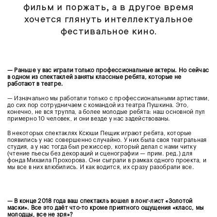
фильм и поржать, а в другое время
хочется глянуть интеллектуальное
фестивальное кино.
— Раньше у вас играли только профессиональные актеры. Но сейчас
в одном из спектаклей заняты классные ребята, которые не
работают в театре.
— Изначально мы работали только с профессиональными артистами,
до сих пор сотрудничаем с командой из театра Пушкина. Это,
конечно, не вся труппа, а более молодые ребята: наш основной пул
примерно 10 человек, и они везде у нас задействованы.
В некоторых спектаклях Ксюши Пещик играют ребята, которые
появились у нас совершенно случайно. У них была своя театральная
студия, а у нас тогда был режиссер, который делал с нами читку
(чтение пьесы без декораций и сценографии — прим. ред.) для
фонда Михаила Прохорова. Они сыграли в рамках одного проекта, и
мы все в них влюбились. И как водится, их сразу разобрали все.
— В конце 2018 года ваш спектакль вошел в лонг-лист «Золотой
маски». Все это даёт что-то кроме приятного ощущения «класс, мы
молодцы, все не зря»?