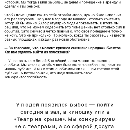
история. Мы тогда взяли за большие деньги помещение в аренду и
сделали там ремонт.
Чтобы помещение как-то себя отрабатывало, нужно было наполнить
его репертуаром. Но у нас в городе не нашлось столько контента,
который бы можно было регулярно людям показывать. В итоге мы
решили, что не можем содержать это помещение: нет столько сил и
событий. Зато сейчас я четко понимаю, что свое помещение точно
не хочу. Это не прикольно. Прикольно, когда ты работаешь на шести
разных площадках, каждый раз новая обстановка.
— Вы говорили, что в момент кризиса снизились продажи билетов.
Как вам удалось выйти из положения?
— У нас раньше с Леной был общий, если можно так сказать,
снобизм. Мы хотели, чтобы у нас была какая-то избранная, элитная
«наша» публика. И мы с этим снобизмом жили — нам хватало этой
публики. А потом поняли, что надо повышать свою
конкурентоспособность.
У людей появился выбор — пойти
сегодня в зал, в киношку или в
«Театр на крыше». Мы конкурируем
не с театрами, а со сферой досуга.