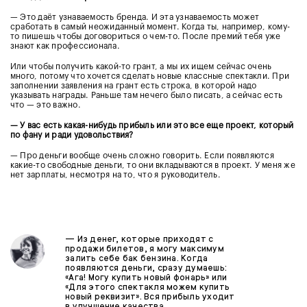
— Это даёт узнаваемость бренда. И эта узнаваемость может
сработать в самый неожиданный момент. Когда ты, например, кому-
то пишешь чтобы договориться о чем-то. После премий тебя уже
знают как профессионала.
Или чтобы получить какой-то грант, а мы их ищем сейчас очень
много, потому что хочется сделать новые классные спектакли. При
заполнении заявления на грант есть строка, в которой надо
указывать награды. Раньше там нечего было писать, а сейчас есть
что — это важно.
— У вас есть какая-нибудь прибыль или это все еще проект, который
по фану и ради удовольствия?
— Про деньги вообще очень сложно говорить. Если появляются
какие-то свободные деньги, то они вкладываются в проект. У меня же
нет зарплаты, несмотря на то, что я руководитель.
— Из денег, которые приходят с
продажи билетов, я могу максимум
залить себе бак бензина. Когда
появляются деньги, сразу думаешь:
«Ага! Могу купить новый фонарь» или
«Для этого спектакля можем купить
новый реквизит». Вся прибыль уходит
в улучшение качества.