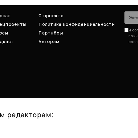
рнал
О проекте
ецпроекты
Политика конфиденциальности
Я со
рсы
Партнёры
при
дкаст
Авторам
согл
им редакторам: