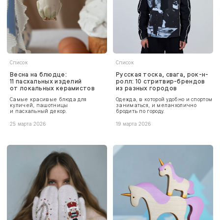
Список
Список
Весна на блюдце:
Русская тоска, свага, рок-н-
11 пасхальных изделий
ролл: 10 стритвир-брендов
от локальных керамистов
из разных городов
Самые красивые блюда для
Одежда, в которой удобно и спортом
куличей, пашотницы
заниматься, и меланхолично
и пасхальный декор.
бродить по городу.
25 марта 2026
19 марта 2026