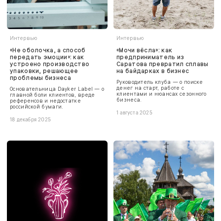
Интервью
Интервью
«Не оболочка, а способ
«Мочи вёсла»: как
передать эмоции»: как
предприниматель из
устроено производство
Саратова превратил сплавы
упаковки, решающее
на байдарках в бизнес
проблемы бизнеса
Руководитель клуба — о поиске
денег на старт, работе с
Основательница Dayker Label — о
клиентами и нюансах сезонного
главной боли клиентов, вреде
бизнеса.
референсов и недостатке
российской бумаги.
1 августа 2025
18 декабря 2025