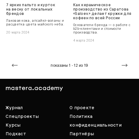
7 ярких пальто и курток
Как керамическое
на весну от локальных
производство из Саратова
брендов
«Saloev.» делает кружки для
кофеен по всей России
Лаковая кожа, апсайкл-воланы и
расцветка цвета майского неба.
Основатели бренда — о работе с
b2b-клиентами и стоимости
производства.
20 марта 2024
4 марта 2024
показаны 1 - 12 из 19
Журнал
О проекте
Спецпроекты
Политика
Курсы
конфиденциальности
Подкаст
Партнёры