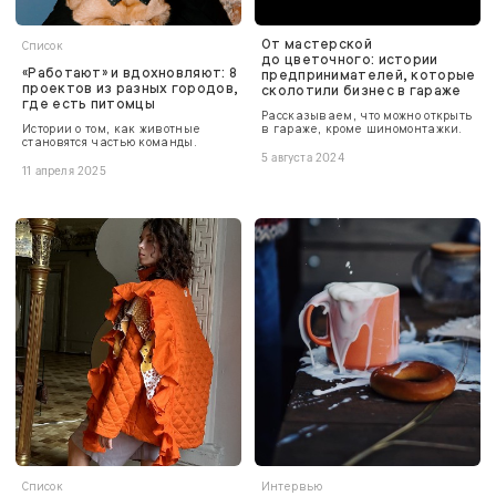
От мастерской
Список
до цветочного: истории
«Работают» и вдохновляют: 8
предпринимателей, которые
проектов из разных городов,
сколотили бизнес в гараже
где есть питомцы
Рассказываем, что можно открыть
Истории о том, как животные
в гараже, кроме шиномонтажки.
становятся частью команды.
5 августа 2024
11 апреля 2025
Список
Интервью