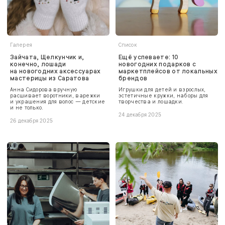
Галерея
Список
Зайчата, Щелкунчик и,
Ещё успеваете: 10
конечно, лошади
новогодних подарков с
на новогодних аксессуарах
маркетплейсов от локальных
мастерицы из Саратова
брендов
Анна Сидорова вручную
Игрушки для детей и взрослых,
расшивает воротники, варежки
эстетичные кружки, наборы для
и украшения для волос — детские
творчества и лошадки.
и не только.
24 декабря 2025
26 декабря 2025