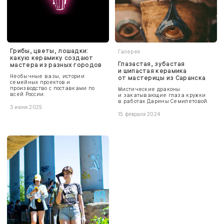
Грибы, цветы, лошадки:
Галерея
какую керамику создают
Глазастая, зубастая
мастера из разных городов
и шипастая керамика
Необычные вазы, истории
от мастерицы из Саранска
семейных проектов и
производство с поставками по
Мистические драконы
всей России.
и закатывающие глаза кружки
в работах Дарины Семилетовой.
3 июня 2025
15 февраля 2024