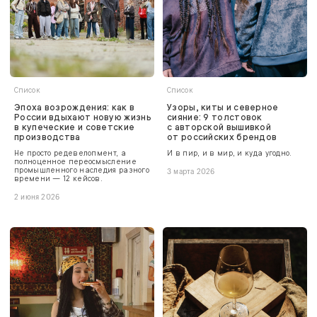
Список
Список
Эпоха возрождения: как в
Узоры, киты и северное
России вдыхают новую жизнь
сияние: 9 толстовок
в купеческие и советские
с авторской вышивкой
производства
от российских брендов
Не просто редевелопмент, а
И в пир, и в мир, и куда угодно.
полноценное переосмысление
промышленного наследия разного
3 марта 2026
времени — 12 кейсов.
2 июня 2026