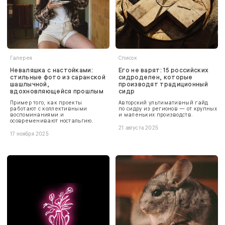
Галерея
Список
Неваляшка с настойками:
Его не варят: 15 российских
стильные фото из саранской
сидроделен, которые
шашлычной,
производят традиционный
вдохновляющейся прошлым
сидр
Пример того, как проекты
Авторский ультимативный гайд
работают с коллективными
по сидру из регионов — от крупных
воспоминаниями и
и маленьких производств.
осовременивают ностальгию.
21 августа 2025
17 ноября 2025