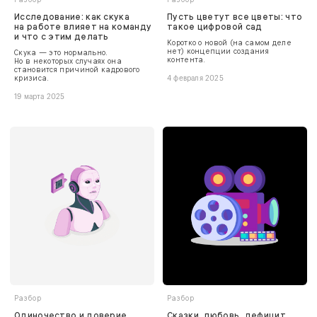
Исследование: как скука
Пусть цветут все цветы: что
на работе влияет на команду
такое цифровой сад
и что с этим делать
Коротко о новой (на самом деле
нет) концепции создания
Скука — это нормально.
контента.
Но в некоторых случаях она
становится причиной кадрового
кризиса.
4 февраля 2025
19 марта 2025
Разбор
Разбор
Одиночество и доверие
Сказки, любовь, дефицит