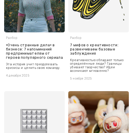
Разбор
Разбор
«Очень странные дела» в
7 мифов о креативности:
бизнесе: 7 напоминаний
развенчиваем базовые
предпринимателям от
заблуждения
героев популярного сериала
Креативностью обладают только
определённые люди? Границы
Эта история учит преодолевать
убивают творчество? Идеи
кризисы и ценить свою команду.
возникают мгновенно?
4 декабря 2025
5 ноября 2025